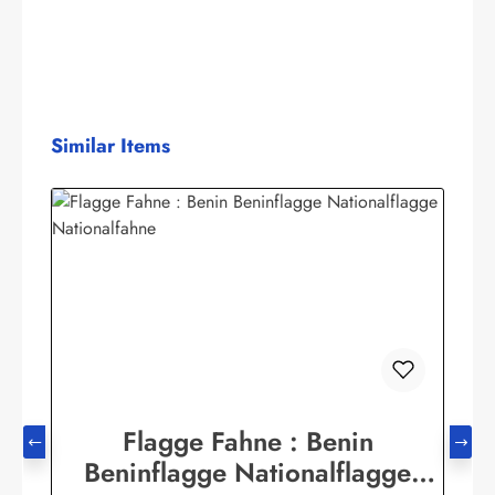
Produktgalerie überspringen
Similar Items
Flagge Fahne : Benin
Beninflagge Nationalflagge