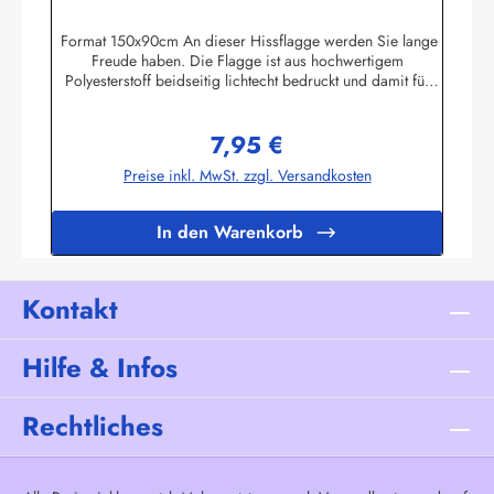
Nationalfahne
Format 150x90cm An dieser Hissflagge werden Sie lange
Freude haben. Die Flagge ist aus hochwertigem
Polyesterstoff beidseitig lichtecht bedruckt und damit für
Innen und Aussen geeignet. Die Fahne ist 2-fach umnäht. Im
Besatzband sind zwei stabile messingfarbene Metallösen
7,95 €
zur Befestigung am Flaggenmast eingearbeitet. Die Flagge
Regulärer Preis:
hält deshalb auch mittlere Windgeschwindigkeiten aus. Ab
Preise inkl. MwSt. zzgl. Versandkosten
ca. 80 km/h sollte die Fahne jedoch eingeholt werden.Die
Flagge kann mit 30 Grad gewaschen und mit niedriger
Temperatur gebügelt werden. Wir führen eine große
In den Warenkorb
Auswahl an Länder- und Sonderflaggen, XXL-Flaggen,
Bootsflaggen und
TischflaggenHerstellerinformationen:Fahnen-Shop - Axel
BachKirchbergstr. 238444 Wolfsburgshop@fahnen.info
Kontakt
Hilfe & Infos
Rechtliches