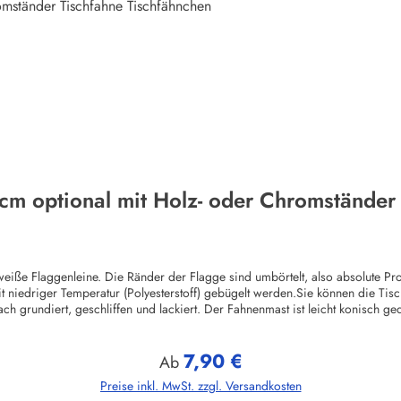
cm optional mit Holz- oder Chromständer
iße Flaggenleine. Die Ränder der Flagge sind umbörtelt, also absolute Profi
iedriger Temperatur (Polyesterstoff) gebügelt werden.Sie können die Tisch
rundiert, geschliffen und lackiert. Der Fahnenmast ist leicht konisch gedr
liffen und lackiert. Der Fahnenmast ist leicht konisch gedrechselt und wird
cm. Der Fahnenmast wird in den runden Sockel (ca. 9 cm Durchmesser) Untert
7,90 €
nteren Bereich des Flasggenmastes befindet sich ein Metallnagel zur Befest
Regulärer Preis:
Ab
owie zahlreiche Sondermotive. Die Holzständer gibt es für 1, 2, 3, 4. 5, 7 
Preise inkl. MwSt. zzgl. Versandkosten