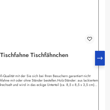
 Tischfahne Tischfähnchen
-Qualität mit der Sie sich bei Ihren Besuchern garantiert nicht
fahne mit oder ohne Ständer bestellen.Holz-Ständer: aus lackiertem
echselt und wird in das eckige Unterteil (ca. 8,5 x 8,5 x 3,5 cm)
 in das eckige Unterteil (ca. 8,5 x 8,5 x 3,5 cm) gesteckt.Chrom-
eil geschraubt.Bei allen Tischflaggenständer ist der Mastkopf mit
igung der Kordel.Wir führen Tischflaggen fast alle Nationen,
und 12 Flaggen.