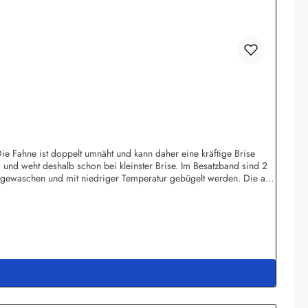
ie Fahne ist doppelt umnäht und kann daher eine kräftige Brise
m und weht deshalb schon bei kleinster Brise. Im Besatzband sind 2
 gewaschen und mit niedriger Temperatur gebügelt werden. Die auf
hl an Länder- und Sonderflaggen, XXL-Flaggen, Bootsflaggen,
gstr. 238444 Wolfsburgshop@fahnen.info