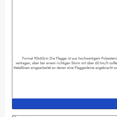
Format 90x60cm Die Flagge ist aus hochwertigem Polyesterstoff
vertragen, aber bei einem richtigen Sturm mit über 60 km/h sollte
Metallösen eingearbeitet an denen eine Flaggenleine angebracht 
dem Foto erkennbaren Falten sind durch die Verpackung bedi
Tischflaggen, Flaggen-Halterungen und