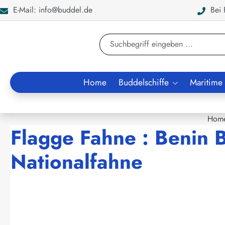
E-Mail: info@buddel.de
Bei F
en
Zur Suche springen
Home
Buddelschiffe
Maritime
Hom
Flagge Fahne : Benin 
Nationalfahne
Bildergalerie überspringen