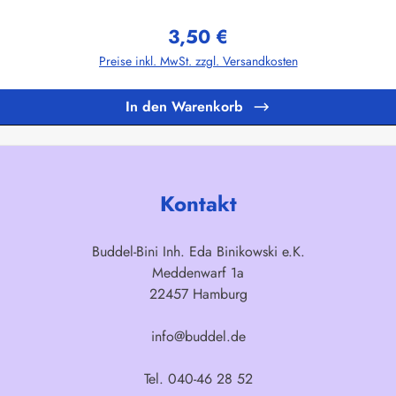
Stück pro Motiv. Kleinere Mengen sind zwar auch machbar, allerdings sind
sen. Die Pins können beliebige Größen und Formen hergestellt werden, also
3,50 €
n gerne ein individuelles Angebot.Herstellerinformationen:Buddel-Bini Inh
Regulärer Preis:
Preise inkl. MwSt. zzgl. Versandkosten
In den Warenkorb
Kontakt
Buddel-Bini Inh. Eda Binikowski e.K.
Meddenwarf 1a
22457 Hamburg
info@buddel.de
Tel. 040-46 28 52