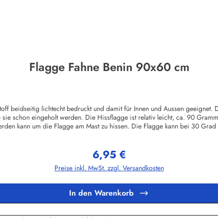
Flagge Fahne Benin 90x60 cm
 beidseitig lichtecht bedruckt und damit für Innen und Aussen geeignet. D
 sie schon eingeholt werden. Die Hissflagge ist relativ leicht, ca. 90 Gram
werden kann um die Flagge am Mast zu hissen. Die Flagge kann bei 30 Grad
ngt und lassen sich durch Bügeln entfernen. Wir führen eine riesige Auswa
 anderes Zubehör.Herstellerinformationen:Fahnen-Shop - Axel BachKirchber
6,95 €
Regulärer Preis:
Preise inkl. MwSt. zzgl. Versandkosten
In den Warenkorb