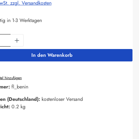
MwSt. zzgl. Versandkosten
tig in 1-3 Werktagen
Anzahl: Gib den gewünschten Wert ein oder 
In den Warenkorb
el hinzufügen
mer:
fl_benin
en (Deutschland):
kostenloser Versand
icht:
0.2 kg