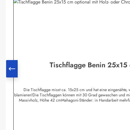
Tischflagge Benin 25x15 
Die Tischflagge misst ca. 15x25 cm und hat eine eingenähte, we
blamieren!Die Tischflaggen können mit 30 Grad gewaschen und mit n
Massivholz, Höhe 42 cmMahagoni-Ständer: in Handarbeit mehrfach g
gesteckt.Weißer Ständer: in Handarbeit mehrfach grundiert, gesch
Ständer: aus Metall verchromt, sehr schwere Ausführung. Höhe 44 
zwei Bohrungen zur Aufnahme der Flaggenleine versehen. Im u
Bundesländer s