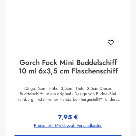
(Werbegeschenke etc.) mit Mengenrabatt lieferbar!•
Individuelle Änderungen von Namens - Schild nach Wunsch
kurzfristig gegen Aufpreis möglich!• Mengenrabatte und
weitere Informationen auf
Anfrage!Herstellerinformationen:Buddel-Bini Inh. Eda
Binikowski e.K.Meddenwarf 1a22457
Hamburginfo@buddel.de
Gorch Fock Mini Buddelschiff
10 ml 6x3,5 cm Flaschenschiff
Länge: 6cm - Höhe: 3,5cm - Tiefe: 2,5cm Dieses
Buddelschiff:• Ist ein original - Design von Buddel-Bini
Hamburg! • Ist in reiner Handarbeit hergestellt!*• Ist durch
den Flaschenhals in filigraner Haartechnik eingesetzt
worden! • Hat einen Ständer aus Massivholz. Der
7,95 €
Schiffsname ist auf dem Goldpapier - Schild gedruckt. • Ist
Regulärer Preis:
mit echtem Siegellack und original Buddel-Bini Stempel
Preise inkl. MwSt. zzgl. Versandkosten
(Petschaft) versiegelt, kein Plastik! • Hat einen
handgegossenen und handbemalten Schiffsrumpf, kein