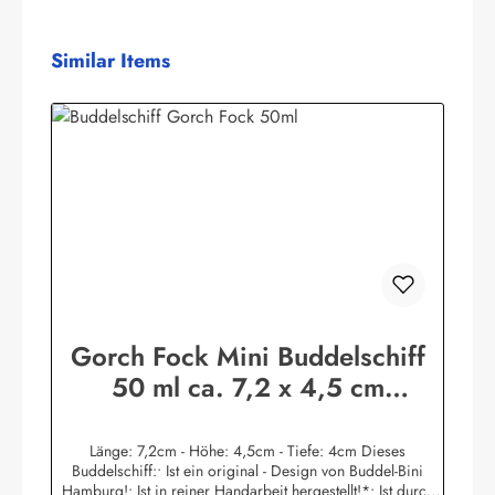
Produktgalerie überspringen
Similar Items
Gorch Fock Mini Buddelschiff
50 ml ca. 7,2 x 4,5 cm
Flaschenschiff
Länge: 7,2cm - Höhe: 4,5cm - Tiefe: 4cm Dieses
Buddelschiff:• Ist ein original - Design von Buddel-Bini
Hamburg!• Ist in reiner Handarbeit hergestellt!*• Ist durch