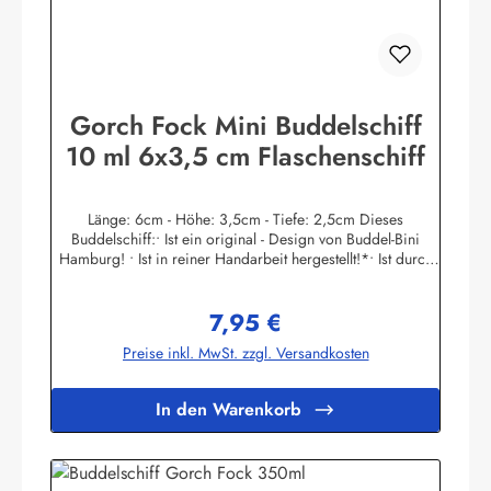
Binikowski e.K.Meddenwarf 1a22457
Hamburginfo@buddel.de
Gorch Fock Mini Buddelschiff
10 ml 6x3,5 cm Flaschenschiff
Länge: 6cm - Höhe: 3,5cm - Tiefe: 2,5cm Dieses
Buddelschiff:• Ist ein original - Design von Buddel-Bini
Hamburg! • Ist in reiner Handarbeit hergestellt!*• Ist durch
den Flaschenhals in filigraner Haartechnik eingesetzt
worden! • Hat einen Ständer aus Massivholz. Der
7,95 €
Schiffsname ist auf dem Goldpapier - Schild gedruckt. • Ist
Regulärer Preis:
mit echtem Siegellack und original Buddel-Bini Stempel
Preise inkl. MwSt. zzgl. Versandkosten
(Petschaft) versiegelt, kein Plastik! • Hat einen
handgegossenen und handbemalten Schiffsrumpf, kein
Spritzguss! • Die Masten und Rundhölzer sind aus Palmblatt-
In den Warenkorb
Rippen handgeschnitzt, kein Plastik! • Ist in einer original
Glasflasche eingebaut!• Hat einen Flaschen-Ozean aus
gefärbtem Fensterkitt, von Hand mit Spezialwerkzeugen
modelliert!• Ist auch in größeren Stückzahlen