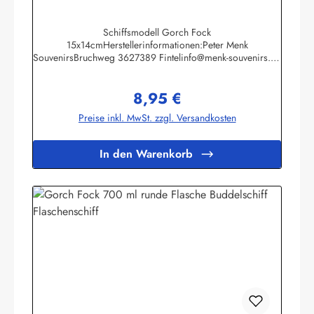
Schiffsmodell Gorch Fock
15x14cmHerstellerinformationen:Peter Menk
SouvenirsBruchweg 3627389 Fintelinfo@menk-souvenirs.de
Infos zur Gorch Fock
8,95 €
Regulärer Preis:
Preise inkl. MwSt. zzgl. Versandkosten
In den Warenkorb