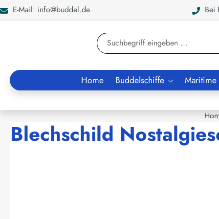
E-Mail: info@buddel.de
Bei F
en
Zur Suche springen
Home
Buddelschiffe
Maritime
Hom
Blechschild Nostalgies
Bildergalerie überspringen