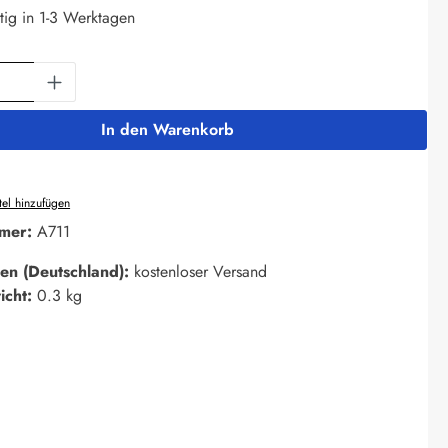
tig in 1-3 Werktagen
Anzahl: Gib den gewünschten Wert ein oder 
In den Warenkorb
el hinzufügen
mer:
A711
en (Deutschland):
kostenloser Versand
icht:
0.3 kg