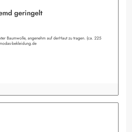
emd geringelt
rkter Baumwolle, angenehm auf derHaut zu tragen. (ca. 225
@modas-bekleidung.de