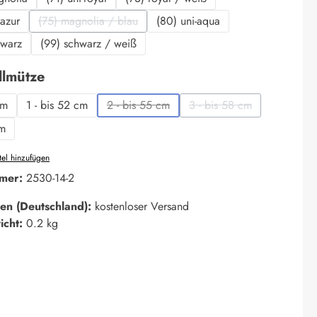
 azur
(75) magnolia / blau
(80) uni-aqua
(Diese Option ist zurzeit nicht verfügbar.)
hwarz
(99) schwarz / weiß
auswählen
llmütze
cm
1 - bis 52 cm
2 - bis 55 cm
3 - bis 58 cm
(Diese Option ist zurzeit nicht verfügbar.)
(Diese Option ist zurzei
cm
el hinzufügen
mer:
2530-14-2
en (Deutschland):
kostenloser Versand
icht:
0.2 kg