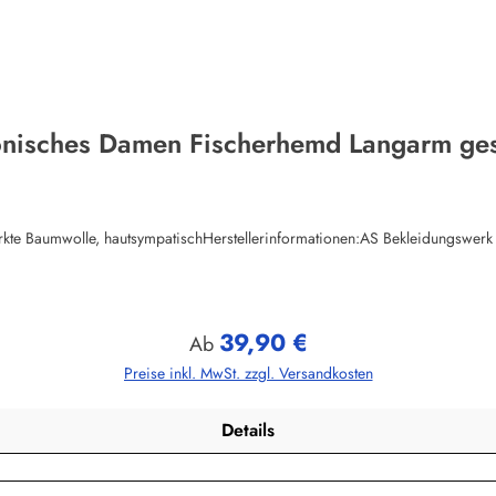
onisches Damen Fischerhemd Langarm gest
ewirkte Baumwolle, hautsympatischHerstellerinformationen:AS Bekleidungs
39,90 €
Regulärer Preis:
Ab
Preise inkl. MwSt. zzgl. Versandkosten
Details