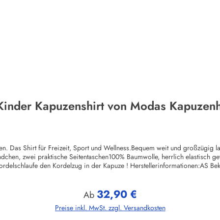
 Kinder Kapuzenshirt von Modas Kapuzenh
itten. Das Shirt für Freizeit, Sport und Wellness.Bequem weit und großzügig
ündchen, zwei praktische Seitentaschen100% Baumwolle, herrlich elastisch 
Kordelschlaufe den Kordelzug in der Kapuze ! Herstellerinformationen:AS
bekleidung.de
32,90 €
Regulärer Preis:
Ab
Preise inkl. MwSt. zzgl. Versandkosten