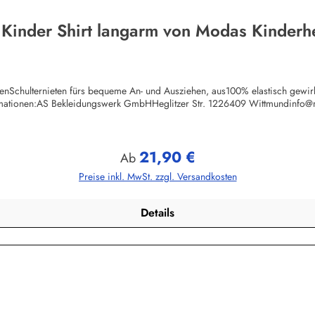
 Kinder Shirt langarm von Modas Kinderh
chenSchulternieten fürs bequeme An- und Ausziehen, aus100% elastisch gewi
rmationen:AS Bekleidungswerk GmbHHeglitzer Str. 1226409 Wittmundinfo
21,90 €
Regulärer Preis:
Ab
Preise inkl. MwSt. zzgl. Versandkosten
Details