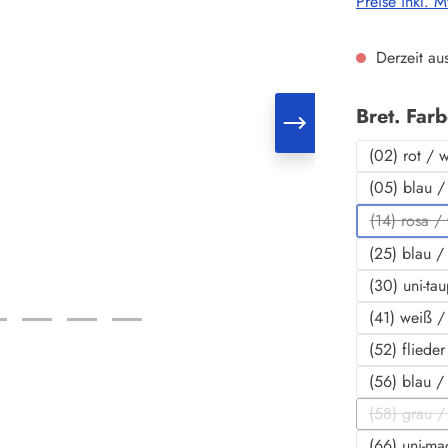
Preise inkl. 
Derzeit aus
Bret. Far
(02) rot / 
(05) blau /
(14) rosa /
(Die
(25) blau /
(30) uni-ta
(41) weiß /
(52) fliede
(56) blau /
(58) grau / 
(D
(66) uni-ma