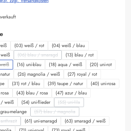
MwSt. zzgl. Versandkosten
verkauft
auswählen
be
weiß
(03) weiß / rot
(04) weiß / blau
 weiß
(06) blau / smaragd
(13) blau / rot
(Diese Option ist zurzeit nicht verfügbar.)
 weiß
(16) uni-blau
(18) aqua / weiß
(20) uni-rot
se Option ist zurzeit nicht verfügbar.)
 natur
(26) magnolia / weiß
(27) royal / rot
upe
(31) rot / blau
(39) taupe / natur
(40) uni-rosa
 rosa
(43) blau / rosa
(47) azur / blau
r / weiß
(54) uni-flieder
(55) uni-lila
(Diese Option ist zurzeit nicht verfü
 grau-melange
(57) blau / magnolia
(Diese Option ist zurzeit nicht verfügbar.)
anthrazit
(61) uni-smaragd
(63) smaragd / weiß
iese Option ist zurzeit nicht verfügbar.)
gnolia
(71) uni-royal
(73) royal / weiß