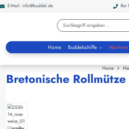
E-Mail: info@buddel.de
Bei F
en
Zur Suche springen
Home
Buddelschiffe
Maritime
Home
Ma
Bretonische Rollmütze k
Bildergalerie überspringen