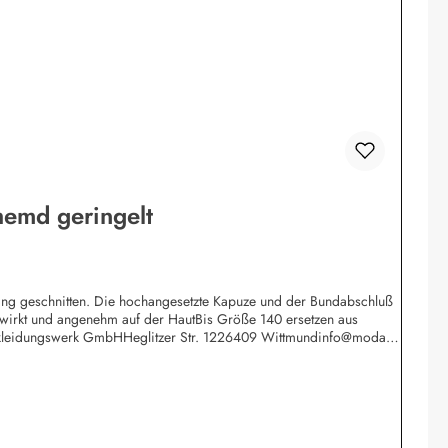
emd geringelt
 lang geschnitten. Die hochangesetzte Kapuze und der Bundabschluß
gewirkt und angenehm auf der HautBis Größe 140 ersetzen aus
 Bekleidungswerk GmbHHeglitzer Str. 1226409 Wittmundinfo@modas-