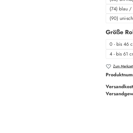
(74) blau /
(90) uni-sc
Größe Ro
0 - bis 46 
4 - bis 61 
Zum Merkzett
Produktnum
Versandkost
Versandgew