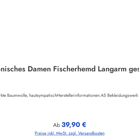
onisches Damen Fischerhemd Langarm gest
ewirkte Baumwolle, hautsympatischHerstellerinformationen:AS Bekleidungs
39,90 €
Regulärer Preis:
Ab
Preise inkl. MwSt. zzgl. Versandkosten