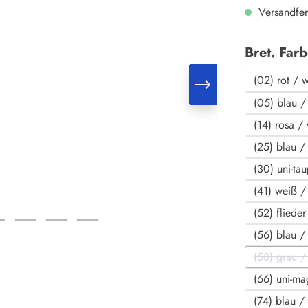
Versandfer
Bret. Far
(02) rot / 
(05) blau /
(14) rosa /
(25) blau /
(30) uni-ta
(41) weiß /
(52) fliede
(56) blau /
(58) grau / 
(D
(66) uni-ma
(74) blau /