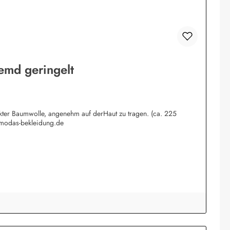
emd geringelt
rkter Baumwolle, angenehm auf derHaut zu tragen. (ca. 225
@modas-bekleidung.de