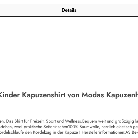
Details
 Kinder Kapuzenshirt von Modas Kapuzenh
itten. Das Shirt für Freizeit, Sport und Wellness.Bequem weit und großzügig
ündchen, zwei praktische Seitentaschen100% Baumwolle, herrlich elastisch 
Kordelschlaufe den Kordelzug in der Kapuze ! Herstellerinformationen:AS
bekleidung.de