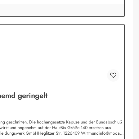
emd geringelt
 lang geschnitten. Die hochangesetzte Kapuze und der Bundabschluß
gewirkt und angenehm auf der HautBis Größe 140 ersetzen aus
 Bekleidungswerk GmbHHeglitzer Str. 1226409 Wittmundinfo@modas-