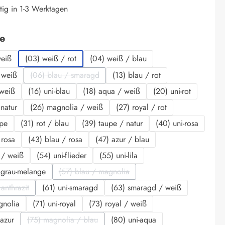
tig in 1-3 Werktagen
auswählen
be
weiß
(03) weiß / rot
(04) weiß / blau
 weiß
(06) blau / smaragd
(13) blau / rot
(Diese Option ist zurzeit nicht verfügbar.)
 weiß
(16) uni-blau
(18) aqua / weiß
(20) uni-rot
 natur
(26) magnolia / weiß
(27) royal / rot
upe
(31) rot / blau
(39) taupe / natur
(40) uni-rosa
 rosa
(43) blau / rosa
(47) azur / blau
r / weiß
(54) uni-flieder
(55) uni-lila
 grau-melange
(57) blau / magnolia
(Diese Option ist zurzeit nicht verfügbar.)
anthrazit
(61) uni-smaragd
(63) smaragd / weiß
iese Option ist zurzeit nicht verfügbar.)
gnolia
(71) uni-royal
(73) royal / weiß
 azur
(75) magnolia / blau
(80) uni-aqua