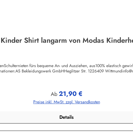
 Kinder Shirt langarm von Modas Kinderh
chenSchulternieten fürs bequeme An- und Ausziehen, aus100% elastisch gewi
rmationen:AS Bekleidungswerk GmbHHeglitzer Str. 1226409 Wittmundinfo
21,90 €
Regulärer Preis:
Ab
Preise inkl. MwSt. zzgl. Versandkosten
Details