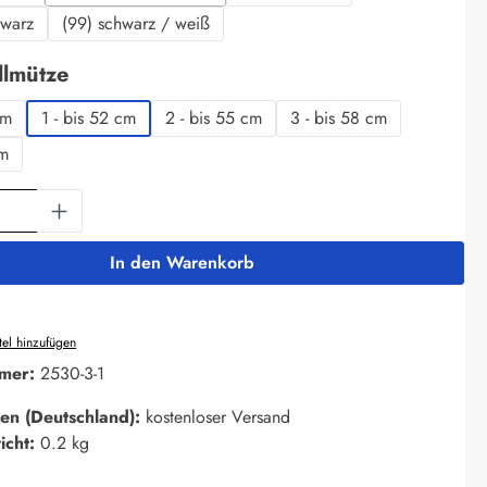
(Diese Option ist zurzeit nicht verfügbar.)
hwarz
(99) schwarz / weiß
auswählen
llmütze
cm
1 - bis 52 cm
2 - bis 55 cm
3 - bis 58 cm
cm
Anzahl: Gib den gewünschten Wert ein oder 
In den Warenkorb
el hinzufügen
mer:
2530-3-1
en (Deutschland):
kostenloser Versand
icht:
0.2 kg