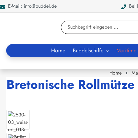
E-Mail: info@buddel.de
Bei F
en
Zur Suche springen
Home
Buddelschiffe
Maritime
Home
Ma
Bretonische Rollmütze k
Bildergalerie überspringen