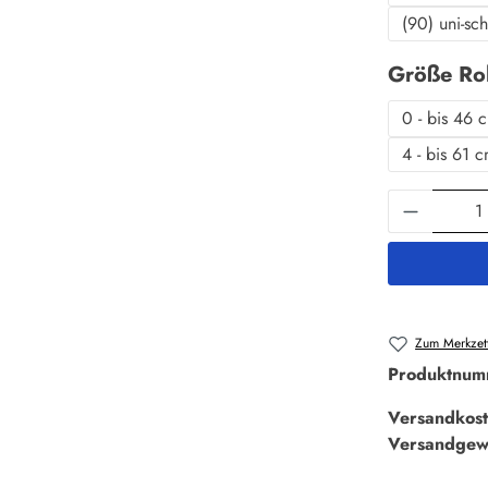
(90) uni-sc
Größe Ro
0 - bis 46 
4 - bis 61 
Produkt 
Zum Merkzett
Produktnum
Versandkost
Versandgew