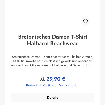
Bretonisches Damen T-Shirt
Halbarm Beachwear
Bretonisches Damen T-Shirt Beachwear mit halben Ärmeln,
100% Baumwolle herrlich elastisch gewirkt und angenehm
auf der Haut. Offene Form mit Halbarm und Seitenschlitzen.
Mit U-Boot Ausschnitt. ca. 225 g/m²
Herstellerinformationen:AS Bekleidungswerk
39,90 €
GmbHHeglitzer Str. 1226409 Wittmundinfo@modas-
Regulärer Preis:
Ab
bekleidung.de
Preise inkl. MwSt. zzgl. Versandkosten
Details