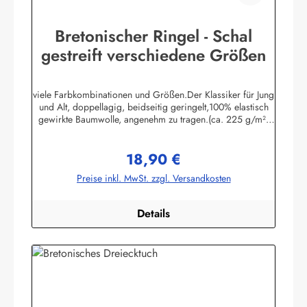
Bretonischer Ringel - Schal
gestreift verschiedene Größen
viele Farbkombinationen und Größen.Der Klassiker für Jung
und Alt, doppellagig, beidseitig geringelt,100% elastisch
gewirkte Baumwolle, angenehm zu tragen.(ca. 225 g/m²)
Passend zu allen Ringelmuster - Hemden.
Herstellerinformationen:AS Bekleidungswerk
18,90 €
GmbHHeglitzer Str. 1226409 Wittmundinfo@modas-
Regulärer Preis:
bekleidung.de
Preise inkl. MwSt. zzgl. Versandkosten
Details