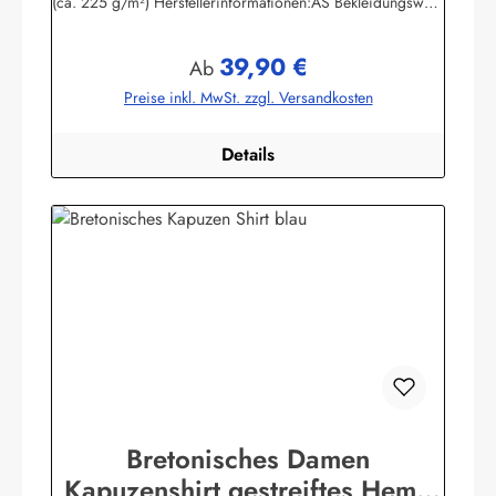
(ca. 225 g/m²) Herstellerinformationen:AS Bekleidungswerk
GmbHHeglitzer Str. 1226409 Wittmundinfo@modas-
bekleidung.de
39,90 €
Regulärer Preis:
Ab
Preise inkl. MwSt. zzgl. Versandkosten
Details
Bretonisches Damen
Kapuzenshirt gestreiftes Hemd