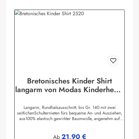
Bretonisches Kinder Shirt
langarm von Modas Kinderhemd
geringelt
Langarm, Rundhalsausschnitt, bis Gr. 140 mit zwei
seitlichenSchulternieten fürs bequeme An- und Ausziehen,
aus100% elastisch gewirkter Baumwolle, angenehm auf
derHaut zu tragen. (ca. 225
g/m²)Herstellerinformationen:AS Bekleidungswerk
21,90 €
GmbHHeglitzer Str. 1226409 Wittmundinfo@modas-
Regulärer Preis:
Ab