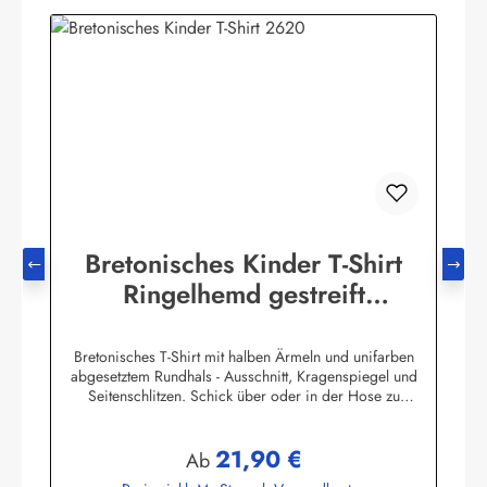
Bretonisches Kinder T-Shirt
Ringelhemd gestreift
Kinderkleidung
Bretonisches T-Shirt mit halben Ärmeln und unifarben
abgesetztem Rundhals - Ausschnitt, Kragenspiegel und
Seitenschlitzen. Schick über oder in der Hose zu
tragen.100% Baumwolle, herrlich elastisch gewirkt und
angenehm auf der Haut.
21,90 €
Farbtabelle:Herstellerinformationen:AS Bekleidungswerk
Regulärer Preis:
Ab
GmbHHeglitzer Str. 1226409 Wittmundinfo@modas-