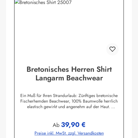
Bretonisches Herren Shirt
Langarm Beachwear
Ein Muß für Ihren Strandurlaub: Zünftiges bretonische
Fischerhemden Beachwear, 100% Baumwolle herrlich
elastisch gewirkt und angenehm auf der Haut.
Herstellerinformationen:AS Bekleidungswerk
GmbHHeglitzer Str. 1226409 Wittmundinfo@modas-
39,90 €
bekleidung.de
Regulärer Preis:
Ab
Preise inkl. MwSt. zzgl. Versandkosten