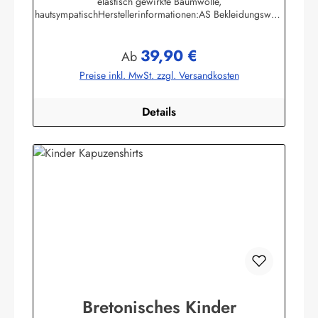
elastisch gewirkte Baumwolle,
hautsympatischHerstellerinformationen:AS Bekleidungswerk
GmbHHeglitzer Str. 1226409 Wittmundinfo@modas-
bekleidung.de
39,90 €
Regulärer Preis:
Ab
Preise inkl. MwSt. zzgl. Versandkosten
Details
Bretonisches Kinder