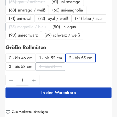
(58) grau / anthrazit
(61) uni-smaragd
(Diese Option ist zurzeit nicht verfügbar.)
(63) smaragd / weiß
(66) uni-magnolia
(71) uni-royal
(73) royal / weiß
(74) blau / azur
(75) magnolia / blau
(80) uni-aqua
(Diese Option ist zurzeit nicht verfügbar.)
(90) uni-schwarz
(99) schwarz / weiß
auswählen
Größe Rollmütze
0 - bis 46 cm
1 - bis 52 cm
2 - bis 55 cm
3 - bis 58 cm
4 - bis 61 cm
(Diese Option ist zurzeit nicht verfügbar.)
Produkt Anzahl: Gib den gewünschten Wert ein
In den Warenkorb
Zum Merkzettel hinzufügen