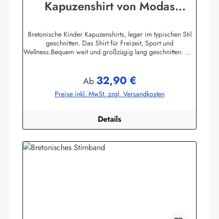
Kapuzenshirt von Modas
Kapuzenhemd geringelt
Bretonische Kinder Kapuzenshirts, leger im typischen Stil
geschnitten. Das Shirt für Freizeit, Sport und
Wellness.Bequem weit und großzügig lang geschnitten. Die
hochangesetzte Kapuze und der Bundabschluß sind
verstellbar mit Kordelzugunifarbene elastische
32,90 €
Ärmelbündchen, zwei praktische Seitentaschen100%
Regulärer Preis:
Ab
Baumwolle, herrlich elastisch gewirkt und angenehm auf der
Preise inkl. MwSt. zzgl. Versandkosten
HautBis Größe 140 ersetzen aus Sicherheitsgründen ein
elastischer Gummizug und ein Knopf mit Kordelschlaufe
den Kordelzug in der Kapuze ! Herstellerinformationen:AS
Details
Bekleidungswerk GmbHHeglitzer Str. 1226409
Wittmundinfo@modas-bekleidung.de