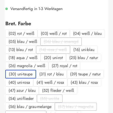
Versandfertig in 1-3 Werktagen
auswählen
Bret. Farbe
(02) rot / weiß
(03) weiß / rot
(04) weiß / blau
(05) blau / weiß
(06) blau / smaragd
(Diese Option ist zurzeit nicht verf
(13) blau / rot
(14) rosa / weiß
(16) uni-blau
(Diese Option ist zurzeit nicht verfügbar.
(18) aqua / weiß
(20) uni-rot
(25) blau / natur
(26) magnolia / weiß
(27) royal / rot
(30) uni-taupe
(31) rot / blau
(39) taupe / natur
(40) uni-rosa
(41) weiß / rosa
(43) blau / rosa
(47) azur / blau
(52) flieder / weiß
(54) uni-flieder
(55) uni-lila
(Diese Option ist zurzeit nicht verfügbar.)
(56) blau / grau-melange
(57) blau / magnolia
(Diese Option ist zurzeit 