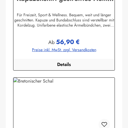
mit Ringelmuster
Für Freizeit, Sport & Wellness. Bequem, weit und länger
geschnitten. Kapuze und Bundabschluss sind verstellbar mit
Kordelzug. Unifarbene elastische Ärmelbündchen, zwei
praktische Seitentaschen. 100% Baumwolle, elastisch
gewirkt, angenehm auf der Haut. (ca. 225
56,90 €
g/m²) Herstellerinformationen:AS Bekleidungswerk
Regulärer Preis:
Ab
GmbHHeglitzer Str. 1226409 Wittmundinfo@modas-
Preise inkl. MwSt. zzgl. Versandkosten
bekleidung.de
Details