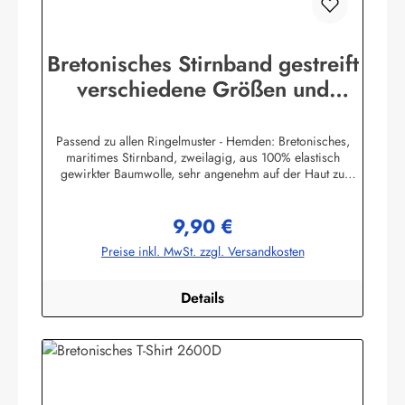
Bretonisches Stirnband gestreift
verschiedene Größen und
Farben
Passend zu allen Ringelmuster - Hemden: Bretonisches,
maritimes Stirnband, zweilagig, aus 100% elastisch
gewirkter Baumwolle, sehr angenehm auf der Haut zu
tragen. (ca. 225 g/m²) Herstellerinformationen:AS
Bekleidungswerk GmbHHeglitzer Str. 1226409
9,90 €
Wittmundinfo@modas-bekleidung.de
Regulärer Preis:
Preise inkl. MwSt. zzgl. Versandkosten
Details