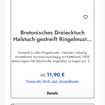
Bretonisches Dreiecktuch
Halstuch gestreift Ringelmuster
verschiedene Größen
Passend zu allen Ringelmuster - Hemden:vielseitig
einsetzbares Accessoire,einlagig mit Kettelrand, 100%
elastischgewirkte Baumwolle, angenehm zu tragen.(ca. 225
g/m²) Größen:ca. 80 x 80 x 113 cmca. 60 x 60 x 85 cmca.
49 x 49 x 70 cmHerstellerinformationen:AS
11,90 €
Bekleidungswerk GmbHHeglitzer Str. 1226409
Regulärer Preis:
Ab
Wittmundinfo@modas-bekleidung.de
Preise inkl. MwSt. zzgl. Versandkosten
Details