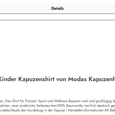
Details
 Kinder Kapuzenshirt von Modas Kapuzenh
itten. Das Shirt für Freizeit, Sport und Wellness.Bequem weit und großzügig
ündchen, zwei praktische Seitentaschen100% Baumwolle, herrlich elastisch 
Kordelschlaufe den Kordelzug in der Kapuze ! Herstellerinformationen:AS
bekleidung.de