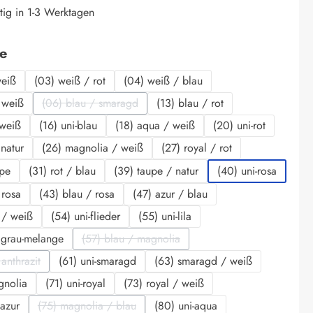
tig in 1-3 Werktagen
auswählen
be
weiß
(03) weiß / rot
(04) weiß / blau
 weiß
(06) blau / smaragd
(13) blau / rot
(Diese Option ist zurzeit nicht verfügbar.)
 weiß
(16) uni-blau
(18) aqua / weiß
(20) uni-rot
 natur
(26) magnolia / weiß
(27) royal / rot
upe
(31) rot / blau
(39) taupe / natur
(40) uni-rosa
 rosa
(43) blau / rosa
(47) azur / blau
r / weiß
(54) uni-flieder
(55) uni-lila
 grau-melange
(57) blau / magnolia
(Diese Option ist zurzeit nicht verfügbar.)
anthrazit
(61) uni-smaragd
(63) smaragd / weiß
iese Option ist zurzeit nicht verfügbar.)
gnolia
(71) uni-royal
(73) royal / weiß
 azur
(75) magnolia / blau
(80) uni-aqua