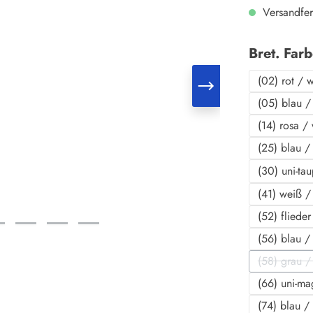
Versandfer
Bret. Far
(02) rot / 
(05) blau /
(14) rosa /
(25) blau /
(30) uni-ta
(41) weiß /
(52) fliede
(56) blau /
(58) grau / 
(D
(66) uni-ma
(74) blau /