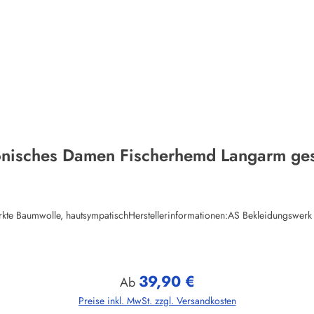
onisches Damen Fischerhemd Langarm gest
ewirkte Baumwolle, hautsympatischHerstellerinformationen:AS Bekleidungs
39,90 €
Regulärer Preis:
Ab
Preise inkl. MwSt. zzgl. Versandkosten