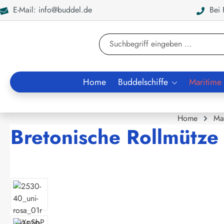
E-Mail: info@buddel.de
Bei F
en
Zur Suche springen
Home
Buddelschiffe
Maritime
Home
Ma
Bretonische Rollmütze k
Bildergalerie überspringen