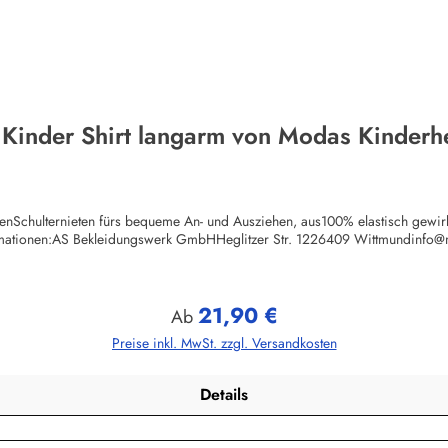
 Kinder Shirt langarm von Modas Kinderh
chenSchulternieten fürs bequeme An- und Ausziehen, aus100% elastisch gewi
rmationen:AS Bekleidungswerk GmbHHeglitzer Str. 1226409 Wittmundinfo
21,90 €
Regulärer Preis:
Ab
Preise inkl. MwSt. zzgl. Versandkosten
Details