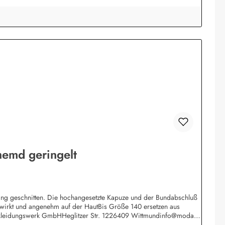
emd geringelt
 lang geschnitten. Die hochangesetzte Kapuze und der Bundabschluß
gewirkt und angenehm auf der HautBis Größe 140 ersetzen aus
 Bekleidungswerk GmbHHeglitzer Str. 1226409 Wittmundinfo@modas-