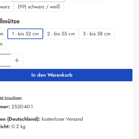
(Diese Option ist zurzeit nicht verfügbar.)
hwarz
(99) schwarz / weiß
auswählen
llmütze
cm
1 - bis 52 cm
2 - bis 55 cm
3 - bis 58 cm
cm
Anzahl: Gib den gewünschten Wert ein oder 
In den Warenkorb
el hinzufügen
mer:
2530-40-1
en (Deutschland):
kostenloser Versand
icht:
0.2 kg