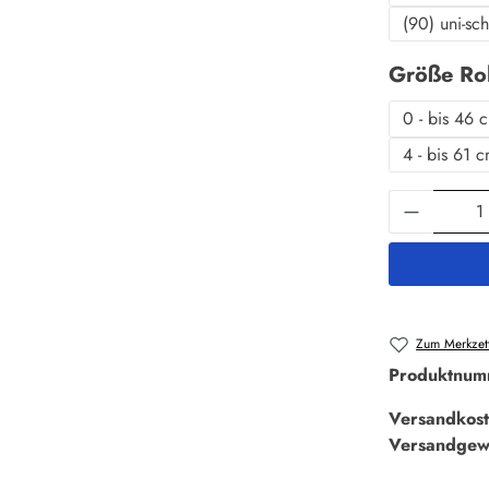
(90) uni-sc
Größe Ro
0 - bis 46 
4 - bis 61 
Produkt 
Zum Merkzett
Produktnum
Versandkost
Versandgew