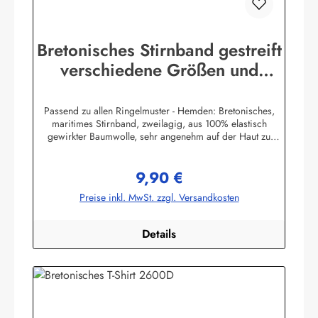
Bretonisches Stirnband gestreift
verschiedene Größen und
Farben
Passend zu allen Ringelmuster - Hemden: Bretonisches,
maritimes Stirnband, zweilagig, aus 100% elastisch
gewirkter Baumwolle, sehr angenehm auf der Haut zu
tragen. (ca. 225 g/m²) Herstellerinformationen:AS
Bekleidungswerk GmbHHeglitzer Str. 1226409
9,90 €
Wittmundinfo@modas-bekleidung.de
Regulärer Preis:
Preise inkl. MwSt. zzgl. Versandkosten
Details