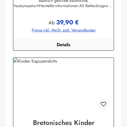
elastisch gewirkte Baumwolle,
hautsympatischHerstellerinformationen:AS Bekleidungswerk
GmbHHeglitzer Str. 1226409 Wittmundinfo@modas-
bekleidung.de
39,90 €
Regulärer Preis:
Ab
Preise inkl. MwSt. zzgl. Versandkosten
Details
Bretonisches Kinder