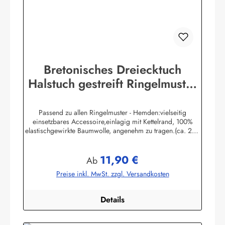
Bretonisches Dreiecktuch
Halstuch gestreift Ringelmuster
verschiedene Größen
Passend zu allen Ringelmuster - Hemden:vielseitig
einsetzbares Accessoire,einlagig mit Kettelrand, 100%
elastischgewirkte Baumwolle, angenehm zu tragen.(ca. 225
g/m²) Größen:ca. 80 x 80 x 113 cmca. 60 x 60 x 85 cmca.
49 x 49 x 70 cmHerstellerinformationen:AS
11,90 €
Bekleidungswerk GmbHHeglitzer Str. 1226409
Regulärer Preis:
Ab
Wittmundinfo@modas-bekleidung.de
Preise inkl. MwSt. zzgl. Versandkosten
Details