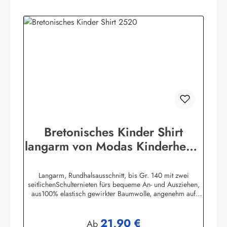
Bretonisches Kinder Shirt
langarm von Modas Kinderhemd
geringelt
Langarm, Rundhalsausschnitt, bis Gr. 140 mit zwei
seitlichenSchulternieten fürs bequeme An- und Ausziehen,
aus100% elastisch gewirkter Baumwolle, angenehm auf
derHaut zu tragen. (ca. 225
g/m²)Herstellerinformationen:AS Bekleidungswerk
21,90 €
GmbHHeglitzer Str. 1226409 Wittmundinfo@modas-
Regulärer Preis:
Ab