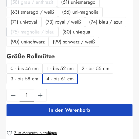
(58) grau / anthrazit
(61) uni-smaragd
(Diese Option ist zurzeit nicht verfügbar.)
(63) smaragd / weiß
(66) uni-magnolia
(71) uni-royal
(73) royal / weiß
(74) blau / azur
(75) magnolia / blau
(80) uni-aqua
(Diese Option ist zurzeit nicht verfügbar.)
(90) uni-schwarz
(99) schwarz / weiß
auswählen
Größe Rollmütze
0 - bis 46 cm
1 - bis 52 cm
2 - bis 55 cm
3 - bis 58 cm
4 - bis 61 cm
Produkt Anzahl: Gib den gewünschten Wert ein
In den Warenkorb
Zum Merkzettel hinzufügen