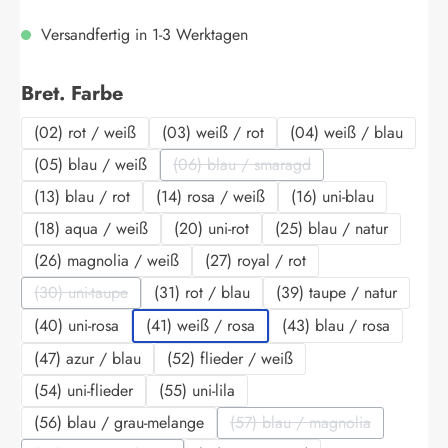
Versandfertig in 1-3 Werktagen
auswählen
Bret. Farbe
(02) rot / weiß
(03) weiß / rot
(04) weiß / blau
(05) blau / weiß
(06) blau / smaragd
(Diese Option ist zurzeit nicht verf
(13) blau / rot
(14) rosa / weiß
(16) uni-blau
(18) aqua / weiß
(20) uni-rot
(25) blau / natur
(26) magnolia / weiß
(27) royal / rot
(30) uni-taupe
(31) rot / blau
(39) taupe / natur
(Diese Option ist zurzeit nicht verfügbar.)
(40) uni-rosa
(41) weiß / rosa
(43) blau / rosa
(47) azur / blau
(52) flieder / weiß
(54) uni-flieder
(55) uni-lila
(56) blau / grau-melange
(57) blau / magnolia
(Diese Option ist zurzeit 