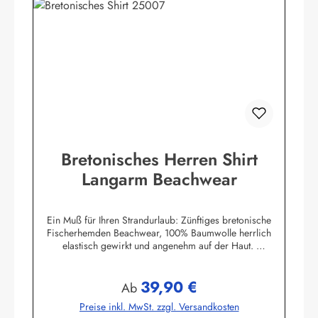
Bretonisches Herren Shirt
Langarm Beachwear
Ein Muß für Ihren Strandurlaub: Zünftiges bretonische
Fischerhemden Beachwear, 100% Baumwolle herrlich
elastisch gewirkt und angenehm auf der Haut.
Herstellerinformationen:AS Bekleidungswerk
GmbHHeglitzer Str. 1226409 Wittmundinfo@modas-
39,90 €
bekleidung.de
Regulärer Preis:
Ab
Preise inkl. MwSt. zzgl. Versandkosten