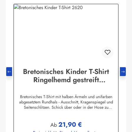
Bretonisches Kinder T-Shirt
Ringelhemd gestreift
Kinderkleidung
Bretonisches T-Shirt mit halben Ärmeln und unifarben
abgesetztem Rundhals - Ausschnitt, Kragenspiegel und
Seitenschlitzen. Schick über oder in der Hose zu
tragen.100% Baumwolle, herrlich elastisch gewirkt und
angenehm auf der Haut.
21,90 €
Farbtabelle:Herstellerinformationen:AS Bekleidungswerk
Regulärer Preis:
Ab
GmbHHeglitzer Str. 1226409 Wittmundinfo@modas-