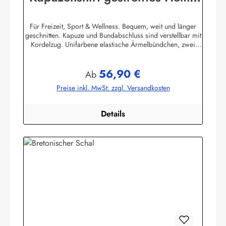
mit Ringelmuster
Für Freizeit, Sport & Wellness. Bequem, weit und länger
geschnitten. Kapuze und Bundabschluss sind verstellbar mit
Kordelzug. Unifarbene elastische Ärmelbündchen, zwei
praktische Seitentaschen. 100% Baumwolle, elastisch
gewirkt, angenehm auf der Haut. (ca. 225
56,90 €
g/m²) Herstellerinformationen:AS Bekleidungswerk
Regulärer Preis:
Ab
GmbHHeglitzer Str. 1226409 Wittmundinfo@modas-
Preise inkl. MwSt. zzgl. Versandkosten
bekleidung.de
Details