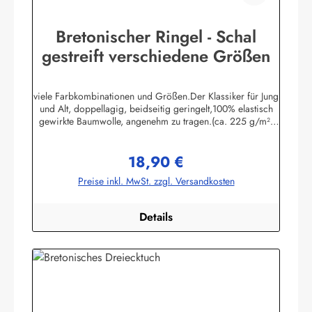
Bretonischer Ringel - Schal
gestreift verschiedene Größen
viele Farbkombinationen und Größen.Der Klassiker für Jung
und Alt, doppellagig, beidseitig geringelt,100% elastisch
gewirkte Baumwolle, angenehm zu tragen.(ca. 225 g/m²)
Passend zu allen Ringelmuster - Hemden.
Herstellerinformationen:AS Bekleidungswerk
18,90 €
GmbHHeglitzer Str. 1226409 Wittmundinfo@modas-
Regulärer Preis:
bekleidung.de
Preise inkl. MwSt. zzgl. Versandkosten
Details