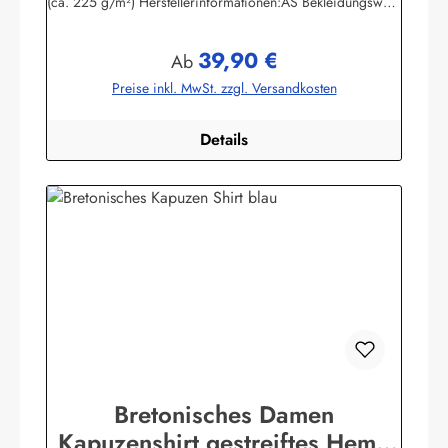
(ca. 225 g/m²) Herstellerinformationen:AS Bekleidungswerk
GmbHHeglitzer Str. 1226409 Wittmundinfo@modas-
bekleidung.de
39,90 €
Regulärer Preis:
Ab
Preise inkl. MwSt. zzgl. Versandkosten
Details
Bretonisches Damen
Kapuzenshirt gestreiftes Hemd