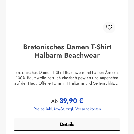
Bretonisches Damen T-Shirt
Halbarm Beachwear
Bretonisches Damen T-Shirt Beachwear mit halben Ärmeln,
100% Baumwolle herrlich elastisch gewirkt und angenehm
auf der Haut. Offene Form mit Halbarm und Seitenschlitzen.
Mit U-Boot Ausschnitt. ca. 225 g/m²
Herstellerinformationen:AS Bekleidungswerk
39,90 €
GmbHHeglitzer Str. 1226409 Wittmundinfo@modas-
Regulärer Preis:
Ab
bekleidung.de
Preise inkl. MwSt. zzgl. Versandkosten
Details