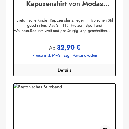
Kapuzenshirt von Modas
Kapuzenhemd geringelt
Bretonische Kinder Kapuzenshirts, leger im typischen Stil
geschnitten. Das Shirt für Freizeit, Sport und
Wellness.Bequem weit und großzügig lang geschnitten. Die
hochangesetzte Kapuze und der Bundabschluß sind
verstellbar mit Kordelzugunifarbene elastische
32,90 €
Ärmelbündchen, zwei praktische Seitentaschen100%
Regulärer Preis:
Ab
Baumwolle, herrlich elastisch gewirkt und angenehm auf der
Preise inkl. MwSt. zzgl. Versandkosten
HautBis Größe 140 ersetzen aus Sicherheitsgründen ein
elastischer Gummizug und ein Knopf mit Kordelschlaufe
den Kordelzug in der Kapuze ! Herstellerinformationen:AS
Details
Bekleidungswerk GmbHHeglitzer Str. 1226409
Wittmundinfo@modas-bekleidung.de