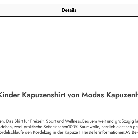
Details
 Kinder Kapuzenshirt von Modas Kapuzenh
itten. Das Shirt für Freizeit, Sport und Wellness.Bequem weit und großzügig
ündchen, zwei praktische Seitentaschen100% Baumwolle, herrlich elastisch 
Kordelschlaufe den Kordelzug in der Kapuze ! Herstellerinformationen:AS
bekleidung.de