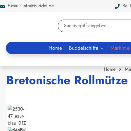
E-Mail: info@buddel.de
Bei F
en
Zur Suche springen
Home
Buddelschiffe
Maritime
Home
Ma
Bretonische Rollmütze k
Bildergalerie überspringen