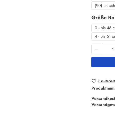
(90) uni-sc
Größe Ro
0 - bis 46 
4 - bis 61 
Produkt 
Zum Merkzett
Produktnum
Versandkost
Versandgew