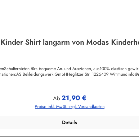
 Kinder Shirt langarm von Modas Kinderh
chenSchulternieten fürs bequeme An- und Ausziehen, aus100% elastisch gewi
rmationen:AS Bekleidungswerk GmbHHeglitzer Str. 1226409 Wittmundinfo
21,90 €
Regulärer Preis:
Ab
Preise inkl. MwSt. zzgl. Versandkosten
Details