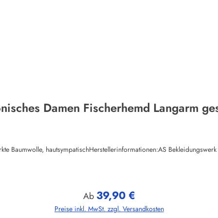
onisches Damen Fischerhemd Langarm gest
ewirkte Baumwolle, hautsympatischHerstellerinformationen:AS Bekleidungs
39,90 €
Regulärer Preis:
Ab
Preise inkl. MwSt. zzgl. Versandkosten