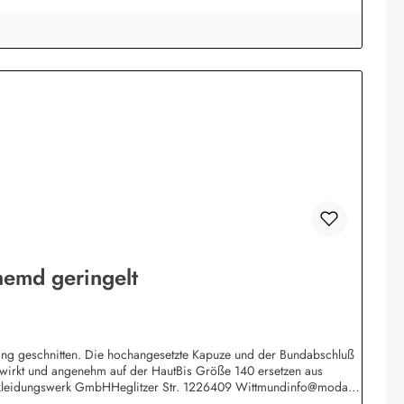
emd geringelt
 lang geschnitten. Die hochangesetzte Kapuze und der Bundabschluß
gewirkt und angenehm auf der HautBis Größe 140 ersetzen aus
 Bekleidungswerk GmbHHeglitzer Str. 1226409 Wittmundinfo@modas-