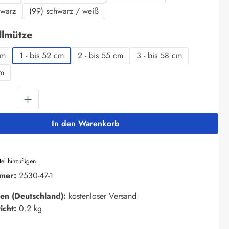
(Diese Option ist zurzeit nicht verfügbar.)
hwarz
(99) schwarz / weiß
auswählen
llmütze
cm
1 - bis 52 cm
2 - bis 55 cm
3 - bis 58 cm
cm
Anzahl: Gib den gewünschten Wert ein oder 
In den Warenkorb
el hinzufügen
mer:
2530-47-1
en (Deutschland):
kostenloser Versand
icht:
0.2 kg