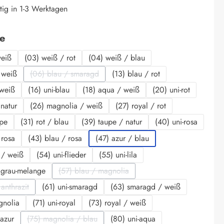
tig in 1-3 Werktagen
auswählen
be
weiß
(03) weiß / rot
(04) weiß / blau
 weiß
(06) blau / smaragd
(13) blau / rot
(Diese Option ist zurzeit nicht verfügbar.)
 weiß
(16) uni-blau
(18) aqua / weiß
(20) uni-rot
 natur
(26) magnolia / weiß
(27) royal / rot
upe
(31) rot / blau
(39) taupe / natur
(40) uni-rosa
 rosa
(43) blau / rosa
(47) azur / blau
r / weiß
(54) uni-flieder
(55) uni-lila
 grau-melange
(57) blau / magnolia
(Diese Option ist zurzeit nicht verfügbar.)
anthrazit
(61) uni-smaragd
(63) smaragd / weiß
iese Option ist zurzeit nicht verfügbar.)
gnolia
(71) uni-royal
(73) royal / weiß
 azur
(75) magnolia / blau
(80) uni-aqua