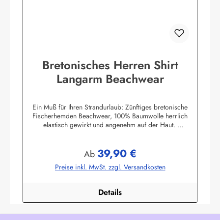
Bretonisches Herren Shirt
Langarm Beachwear
Ein Muß für Ihren Strandurlaub: Zünftiges bretonische
Fischerhemden Beachwear, 100% Baumwolle herrlich
elastisch gewirkt und angenehm auf der Haut.
Herstellerinformationen:AS Bekleidungswerk
GmbHHeglitzer Str. 1226409 Wittmundinfo@modas-
39,90 €
bekleidung.de
Regulärer Preis:
Ab
Preise inkl. MwSt. zzgl. Versandkosten
Details