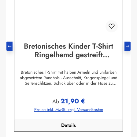
Bretonisches Kinder T-Shirt
Ringelhemd gestreift
Kinderkleidung
Bretonisches T-Shirt mit halben Ärmeln und unifarben
abgesetztem Rundhals - Ausschnitt, Kragenspiegel und
Seitenschlitzen. Schick über oder in der Hose zu
tragen.100% Baumwolle, herrlich elastisch gewirkt und
angenehm auf der Haut.
21,90 €
Farbtabelle:Herstellerinformationen:AS Bekleidungswerk
Regulärer Preis:
Ab
GmbHHeglitzer Str. 1226409 Wittmundinfo@modas-
Preise inkl. MwSt. zzgl. Versandkosten
bekleidung.de
Details