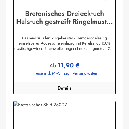
Bretonisches Dreiecktuch
Halstuch gestreift Ringelmuster
verschiedene Größen
Passend zu allen Ringelmuster - Hemden:vielseitig
einsetzbares Accessoire,einlagig mit Kettelrand, 100%
elastischgewirkte Baumwolle, angenehm zu tragen.(ca. 225
g/m²) Größen:ca. 80 x 80 x 113 cmca. 60 x 60 x 85 cmca.
49 x 49 x 70 cmHerstellerinformationen:AS
11,90 €
Bekleidungswerk GmbHHeglitzer Str. 1226409
Regulärer Preis:
Ab
Wittmundinfo@modas-bekleidung.de
Preise inkl. MwSt. zzgl. Versandkosten
Details