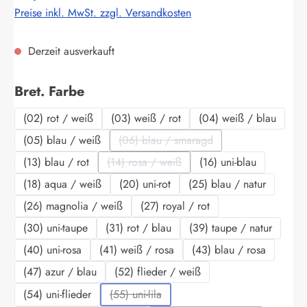
Preise inkl. MwSt. zzgl. Versandkosten
Derzeit ausverkauft
auswählen
Bret. Farbe
(02) rot / weiß
(03) weiß / rot
(04) weiß / blau
(05) blau / weiß
(06) blau / smaragd
(Diese Option ist zurzeit nicht verf
(13) blau / rot
(14) rosa / weiß
(16) uni-blau
(Diese Option ist zurzeit nicht verfügbar.
(18) aqua / weiß
(20) uni-rot
(25) blau / natur
(26) magnolia / weiß
(27) royal / rot
(30) uni-taupe
(31) rot / blau
(39) taupe / natur
(40) uni-rosa
(41) weiß / rosa
(43) blau / rosa
(47) azur / blau
(52) flieder / weiß
(54) uni-flieder
(55) uni-lila
(Diese Option ist zurzeit nicht verfügbar.)