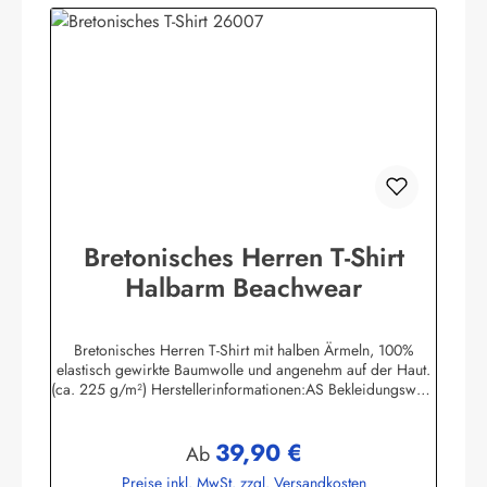
Bretonisches Herren T-Shirt
Halbarm Beachwear
Bretonisches Herren T-Shirt mit halben Ärmeln, 100%
elastisch gewirkte Baumwolle und angenehm auf der Haut.
(ca. 225 g/m²) Herstellerinformationen:AS Bekleidungswerk
GmbHHeglitzer Str. 1226409 Wittmundinfo@modas-
bekleidung.de
39,90 €
Regulärer Preis:
Ab
Preise inkl. MwSt. zzgl. Versandkosten