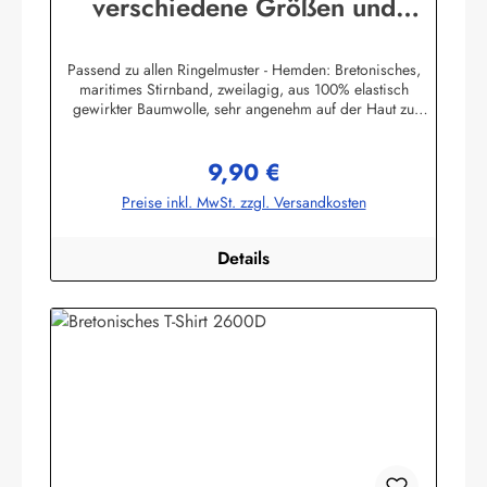
verschiedene Größen und
Farben
Passend zu allen Ringelmuster - Hemden: Bretonisches,
maritimes Stirnband, zweilagig, aus 100% elastisch
gewirkter Baumwolle, sehr angenehm auf der Haut zu
tragen. (ca. 225 g/m²) Herstellerinformationen:AS
Bekleidungswerk GmbHHeglitzer Str. 1226409
9,90 €
Wittmundinfo@modas-bekleidung.de
Regulärer Preis:
Preise inkl. MwSt. zzgl. Versandkosten
Details