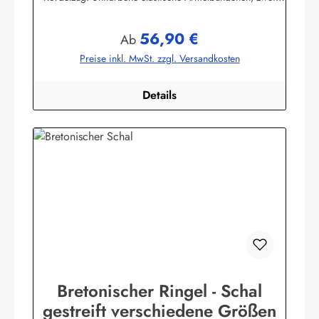
praktische Seitentaschen. 100% Baumwolle, elastisch
gewirkt, angenehm auf der Haut. (ca. 225
56,90 €
g/m²) Herstellerinformationen:AS Bekleidungswerk
Regulärer Preis:
Ab
GmbHHeglitzer Str. 1226409 Wittmundinfo@modas-
Preise inkl. MwSt. zzgl. Versandkosten
bekleidung.de
Details
Bretonischer Ringel - Schal
gestreift verschiedene Größen