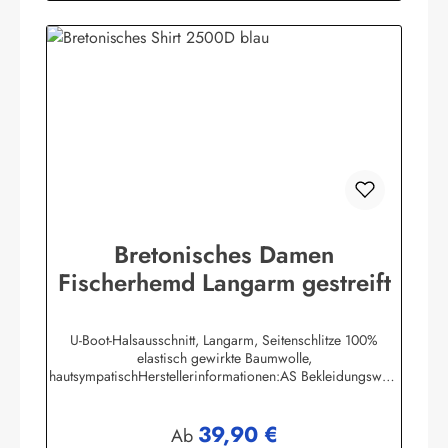
Bretonisches Damen
Fischerhemd Langarm gestreift
U-Boot-Halsausschnitt, Langarm, Seitenschlitze 100%
elastisch gewirkte Baumwolle,
hautsympatischHerstellerinformationen:AS Bekleidungswerk
GmbHHeglitzer Str. 1226409 Wittmundinfo@modas-
bekleidung.de
39,90 €
Regulärer Preis:
Ab