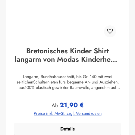
Bretonisches Kinder Shirt
langarm von Modas Kinderhemd
geringelt
Langarm, Rundhalsausschnitt, bis Gr. 140 mit zwei
seitlichenSchulternieten fürs bequeme An- und Ausziehen,
aus100% elastisch gewirkter Baumwolle, angenehm auf
derHaut zu tragen. (ca. 225
g/m²)Herstellerinformationen:AS Bekleidungswerk
21,90 €
GmbHHeglitzer Str. 1226409 Wittmundinfo@modas-
Regulärer Preis:
Ab
bekleidung.de
Preise inkl. MwSt. zzgl. Versandkosten
Details