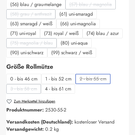
(56) blau / grau-melange
(57) blau / magnolia
(Diese Option ist zurzeit 
(58) grau / anthrazit
(61) uni-smaragd
(Diese Option ist zurzeit nicht verfügbar.)
(63) smaragd / weiß
(66) uni-magnolia
(71) uni-royal
(73) royal / weiß
(74) blau / azur
(75) magnolia / blau
(80) uni-aqua
(Diese Option ist zurzeit nicht verfügbar.)
(90) uni-schwarz
(99) schwarz / weiß
auswählen
Größe Rollmütze
0 - bis 46 cm
1 - bis 52 cm
2 - bis 55 cm
(Diese Option ist zurzeit
3 - bis 58 cm
4 - bis 61 cm
(Diese Option ist zurzeit nicht verfügbar.)
Zum Merkzettel hinzufügen
Produktnummer:
2530-55-2
Versandkosten (Deutschland):
kostenloser Versand
Versandgewicht:
0.2 kg