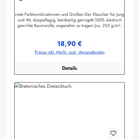
viele Farbkombinationen und Größen.Der Klassiker für Jung
und Alt, doppellagig, beidseitig geringelt,100% elastisch
gewirkte Baumwolle, angenehm zu tragen.(ca. 225 g/m²)
Passend zu allen Ringelmuster - Hemden.
Herstellerinformationen:AS Bekleidungswerk
18,90 €
GmbHHeglitzer Str. 1226409 Wittmundinfo@modas-
Regulärer Preis:
bekleidung.de
Preise inkl. MwSt. zzgl. Versandkosten
Details