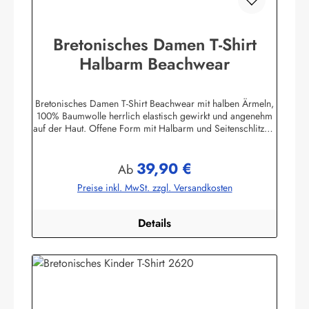
Bretonisches Damen T-Shirt
Halbarm Beachwear
Bretonisches Damen T-Shirt Beachwear mit halben Ärmeln,
100% Baumwolle herrlich elastisch gewirkt und angenehm
auf der Haut. Offene Form mit Halbarm und Seitenschlitzen.
Mit U-Boot Ausschnitt. ca. 225 g/m²
Herstellerinformationen:AS Bekleidungswerk
39,90 €
GmbHHeglitzer Str. 1226409 Wittmundinfo@modas-
Regulärer Preis:
Ab
bekleidung.de
Preise inkl. MwSt. zzgl. Versandkosten
Details