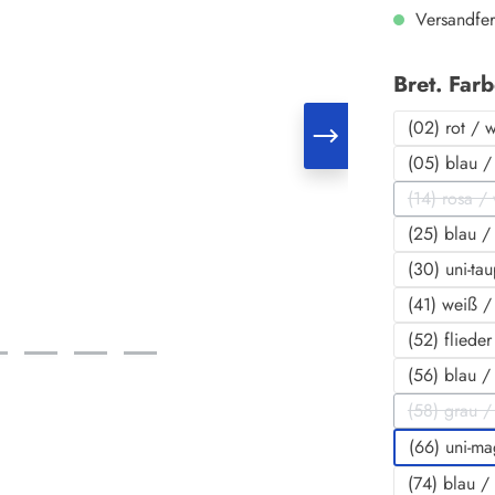
Versandfer
Bret. Far
(02) rot / 
(05) blau /
(14) rosa /
(Die
(25) blau /
(30) uni-ta
(41) weiß /
(52) fliede
(56) blau /
(58) grau / 
(D
(66) uni-ma
(74) blau /