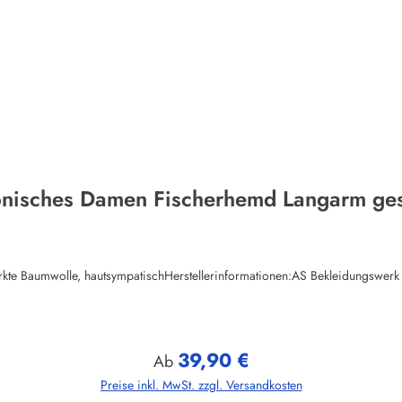
onisches Damen Fischerhemd Langarm gest
ewirkte Baumwolle, hautsympatischHerstellerinformationen:AS Bekleidungs
39,90 €
Regulärer Preis:
Ab
Preise inkl. MwSt. zzgl. Versandkosten