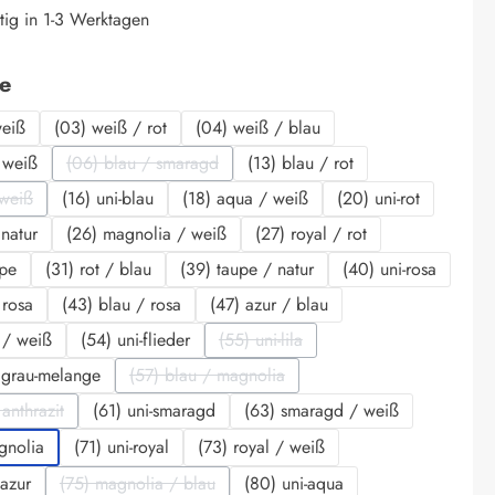
tig in 1-3 Werktagen
auswählen
be
weiß
(03) weiß / rot
(04) weiß / blau
 weiß
(06) blau / smaragd
(13) blau / rot
(Diese Option ist zurzeit nicht verfügbar.)
 weiß
(16) uni-blau
(18) aqua / weiß
(20) uni-rot
se Option ist zurzeit nicht verfügbar.)
 natur
(26) magnolia / weiß
(27) royal / rot
upe
(31) rot / blau
(39) taupe / natur
(40) uni-rosa
 rosa
(43) blau / rosa
(47) azur / blau
r / weiß
(54) uni-flieder
(55) uni-lila
(Diese Option ist zurzeit nicht verfü
 grau-melange
(57) blau / magnolia
(Diese Option ist zurzeit nicht verfügbar.)
anthrazit
(61) uni-smaragd
(63) smaragd / weiß
iese Option ist zurzeit nicht verfügbar.)
gnolia
(71) uni-royal
(73) royal / weiß
 azur
(75) magnolia / blau
(80) uni-aqua