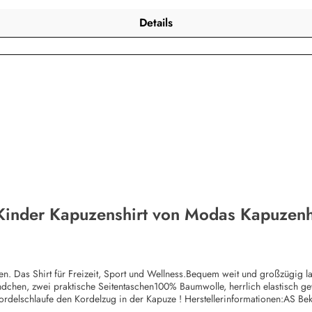
Details
 Kinder Kapuzenshirt von Modas Kapuzenh
itten. Das Shirt für Freizeit, Sport und Wellness.Bequem weit und großzügig
ündchen, zwei praktische Seitentaschen100% Baumwolle, herrlich elastisch 
Kordelschlaufe den Kordelzug in der Kapuze ! Herstellerinformationen:AS
bekleidung.de