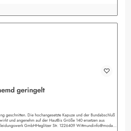
emd geringelt
 lang geschnitten. Die hochangesetzte Kapuze und der Bundabschluß
gewirkt und angenehm auf der HautBis Größe 140 ersetzen aus
 Bekleidungswerk GmbHHeglitzer Str. 1226409 Wittmundinfo@modas-