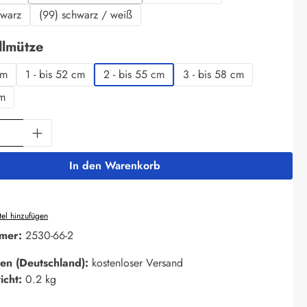
(Diese Option ist zurzeit nicht verfügbar.)
hwarz
(99) schwarz / weiß
auswählen
llmütze
cm
1 - bis 52 cm
2 - bis 55 cm
3 - bis 58 cm
cm
Anzahl: Gib den gewünschten Wert ein oder 
In den Warenkorb
el hinzufügen
mer:
2530-66-2
en (Deutschland):
kostenloser Versand
icht:
0.2 kg