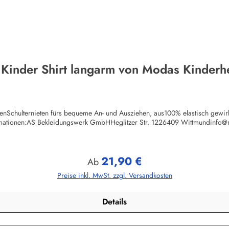
 Kinder Shirt langarm von Modas Kinderh
chenSchulternieten fürs bequeme An- und Ausziehen, aus100% elastisch gewi
rmationen:AS Bekleidungswerk GmbHHeglitzer Str. 1226409 Wittmundinfo
21,90 €
Regulärer Preis:
Ab
Preise inkl. MwSt. zzgl. Versandkosten
Details