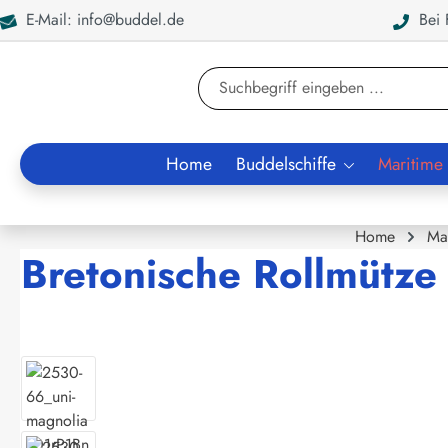
E-Mail: info@buddel.de
Bei F
en
Zur Suche springen
Home
Buddelschiffe
Maritime
Home
Ma
Bretonische Rollmütze k
Bildergalerie überspringen