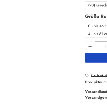
(90) uni-sc
Größe Ro
0 - bis 46 
4 - bis 61 
Produkt 
Zum Merkzett
Produktnum
Versandkost
Versandgew