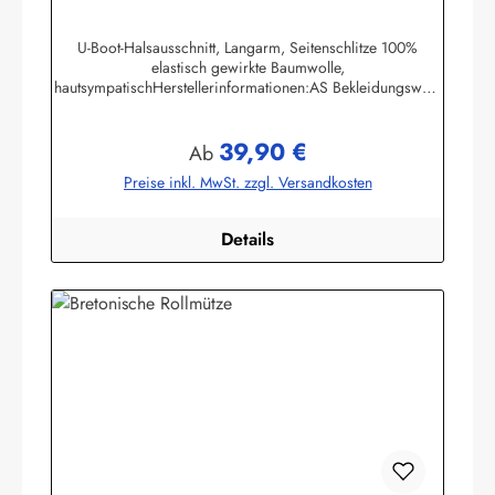
U-Boot-Halsausschnitt, Langarm, Seitenschlitze 100%
elastisch gewirkte Baumwolle,
hautsympatischHerstellerinformationen:AS Bekleidungswerk
GmbHHeglitzer Str. 1226409 Wittmundinfo@modas-
bekleidung.de
39,90 €
Regulärer Preis:
Ab
Preise inkl. MwSt. zzgl. Versandkosten
Details