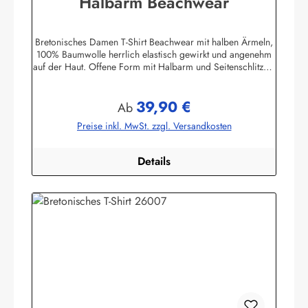
Halbarm Beachwear
Bretonisches Damen T-Shirt Beachwear mit halben Ärmeln,
100% Baumwolle herrlich elastisch gewirkt und angenehm
auf der Haut. Offene Form mit Halbarm und Seitenschlitzen.
Mit U-Boot Ausschnitt. ca. 225 g/m²
Herstellerinformationen:AS Bekleidungswerk
39,90 €
GmbHHeglitzer Str. 1226409 Wittmundinfo@modas-
Regulärer Preis:
Ab
bekleidung.de
Preise inkl. MwSt. zzgl. Versandkosten
Details