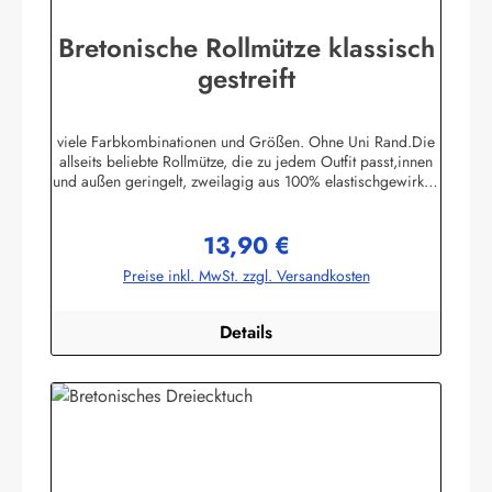
Bretonische Rollmütze klassisch
gestreift
viele Farbkombinationen und Größen. Ohne Uni Rand.Die
allseits beliebte Rollmütze, die zu jedem Outfit passt,innen
und außen geringelt, zweilagig aus 100% elastischgewirkter
Baumwolle, ausgezeichneter UV-Schutz, in
allenbretonischen Farben lieferbar. (ca. 225 g/m²)Passend
13,90 €
zu allen Ringelmuster - Hemden. Größe 0 - bis 46 cm
Regulärer Preis:
Kopfumfang (bis 18 Monate)Größe 1 - bis 52 cm
Preise inkl. MwSt. zzgl. Versandkosten
Kopfumfang (Kleinkinder)Größe 2 - bis 55 cm Kopfumfang
(Kinder)Größe 3 - bis 58 cm KopfumfangGröße 4 - bis 61
cm Kopfumfang Herstellerinformationen:AS
Details
Bekleidungswerk GmbHHeglitzer Str. 1226409
Wittmundinfo@modas-bekleidung.de