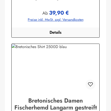
Herstellerinformationen:AS Bekleidungswerk
GmbHHeglitzer Str. 1226409 Wittmundinfo@modas-
39,90 €
bekleidung.de
Regulärer Preis:
Ab
Preise inkl. MwSt. zzgl. Versandkosten
Details
Bretonisches Damen
Fischerhemd Langarm gestreift