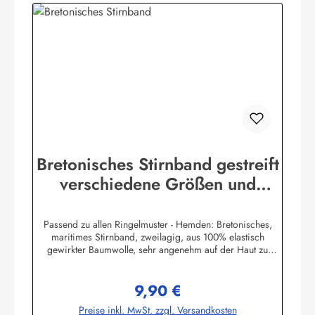
Bretonisches Stirnband gestreift
verschiedene Größen und
Farben
Passend zu allen Ringelmuster - Hemden: Bretonisches,
maritimes Stirnband, zweilagig, aus 100% elastisch
gewirkter Baumwolle, sehr angenehm auf der Haut zu
tragen. (ca. 225 g/m²) Herstellerinformationen:AS
Bekleidungswerk GmbHHeglitzer Str. 1226409
9,90 €
Wittmundinfo@modas-bekleidung.de
Regulärer Preis:
Preise inkl. MwSt. zzgl. Versandkosten