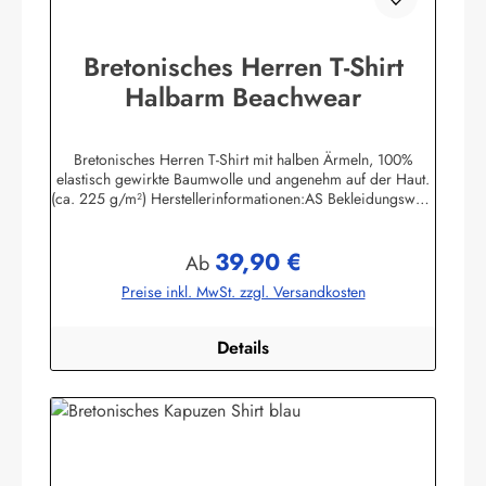
Bretonisches Herren T-Shirt
Halbarm Beachwear
Bretonisches Herren T-Shirt mit halben Ärmeln, 100%
elastisch gewirkte Baumwolle und angenehm auf der Haut.
(ca. 225 g/m²) Herstellerinformationen:AS Bekleidungswerk
GmbHHeglitzer Str. 1226409 Wittmundinfo@modas-
bekleidung.de
39,90 €
Regulärer Preis:
Ab
Preise inkl. MwSt. zzgl. Versandkosten
Details