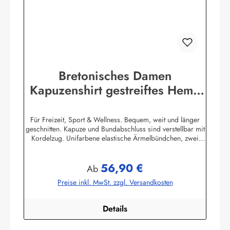
Bretonisches Damen
Kapuzenshirt gestreiftes Hemd
mit Ringelmuster
Für Freizeit, Sport & Wellness. Bequem, weit und länger
geschnitten. Kapuze und Bundabschluss sind verstellbar mit
Kordelzug. Unifarbene elastische Ärmelbündchen, zwei
praktische Seitentaschen. 100% Baumwolle, elastisch
gewirkt, angenehm auf der Haut. (ca. 225
56,90 €
g/m²) Herstellerinformationen:AS Bekleidungswerk
Regulärer Preis:
Ab
GmbHHeglitzer Str. 1226409 Wittmundinfo@modas-
Preise inkl. MwSt. zzgl. Versandkosten
bekleidung.de
Details