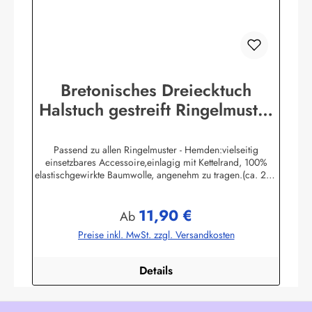
Bretonisches Dreiecktuch
Halstuch gestreift Ringelmuster
verschiedene Größen
Passend zu allen Ringelmuster - Hemden:vielseitig
einsetzbares Accessoire,einlagig mit Kettelrand, 100%
elastischgewirkte Baumwolle, angenehm zu tragen.(ca. 225
g/m²) Größen:ca. 80 x 80 x 113 cmca. 60 x 60 x 85 cmca.
49 x 49 x 70 cmHerstellerinformationen:AS
11,90 €
Bekleidungswerk GmbHHeglitzer Str. 1226409
Regulärer Preis:
Ab
Wittmundinfo@modas-bekleidung.de
Preise inkl. MwSt. zzgl. Versandkosten
Details