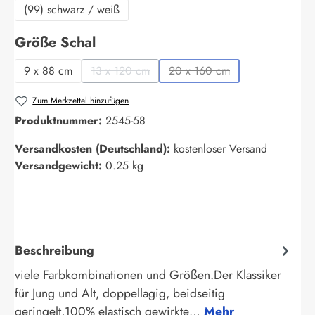
(99) schwarz / weiß
auswählen
Größe Schal
9 x 88 cm
13 x 120 cm
20 x 160 cm
(Diese Option ist zurzeit nicht verfügbar.)
(Diese Option ist zurzeit nic
Zum Merkzettel hinzufügen
Produktnummer:
2545-58
Versandkosten (Deutschland):
kostenloser Versand
Versandgewicht:
0.25 kg
Beschreibung
viele Farbkombinationen und Größen.Der Klassiker
für Jung und Alt, doppellagig, beidseitig
geringelt,100% elastisch gewirkte…
Mehr