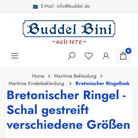
Bei Fragen: 040 - 46 28 52
alt springen
0
Home
Maritime Bekleidung
Maritime Kinderbekleidung
Bretonischer Ringellook
Bretonischer Ringel -
Schal gestreift
verschiedene Größen