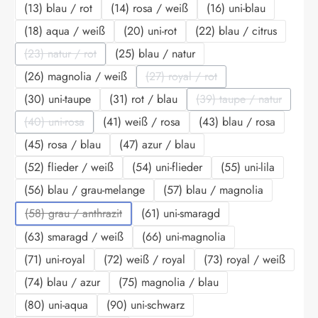
(13) blau / rot
(14) rosa / weiß
(16) uni-blau
(18) aqua / weiß
(20) uni-rot
(22) blau / citrus
(23) natur / rot
(25) blau / natur
(Diese Option ist zurzeit nicht verfügbar.)
(26) magnolia / weiß
(27) royal / rot
(Diese Option ist zurzeit nicht ve
(30) uni-taupe
(31) rot / blau
(39) taupe / natur
(Diese Option ist zu
(40) uni-rosa
(41) weiß / rosa
(43) blau / rosa
(Diese Option ist zurzeit nicht verfügbar.)
(45) rosa / blau
(47) azur / blau
(52) flieder / weiß
(54) uni-flieder
(55) uni-lila
(56) blau / grau-melange
(57) blau / magnolia
(58) grau / anthrazit
(61) uni-smaragd
(Diese Option ist zurzeit nicht verfügbar.)
(63) smaragd / weiß
(66) uni-magnolia
(71) uni-royal
(72) weiß / royal
(73) royal / weiß
(74) blau / azur
(75) magnolia / blau
(80) uni-aqua
(90) uni-schwarz