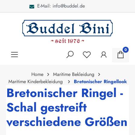
Bei Fragen: 040 - 46 28 52
alt springen
0
Home
Maritime Bekleidung
Maritime Kinderbekleidung
Bretonischer Ringellook
Bretonischer Ringel -
Schal gestreift
verschiedene Größen