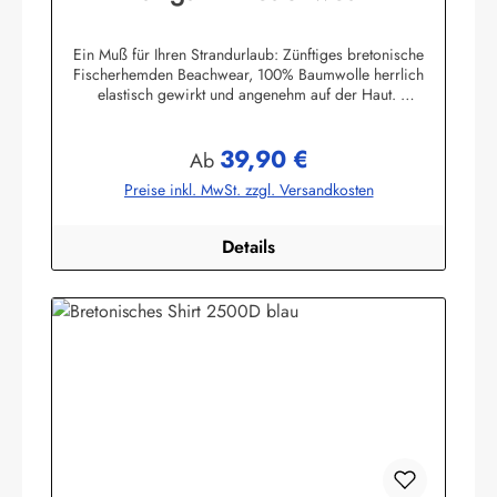
Ein Muß für Ihren Strandurlaub: Zünftiges bretonische
Fischerhemden Beachwear, 100% Baumwolle herrlich
elastisch gewirkt und angenehm auf der Haut.
Herstellerinformationen:AS Bekleidungswerk
GmbHHeglitzer Str. 1226409 Wittmundinfo@modas-
39,90 €
bekleidung.de
Regulärer Preis:
Ab
Preise inkl. MwSt. zzgl. Versandkosten
Details