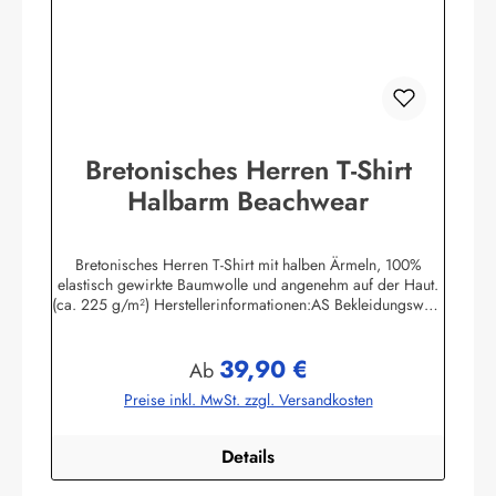
Bretonisches Herren T-Shirt
Halbarm Beachwear
Bretonisches Herren T-Shirt mit halben Ärmeln, 100%
elastisch gewirkte Baumwolle und angenehm auf der Haut.
(ca. 225 g/m²) Herstellerinformationen:AS Bekleidungswerk
GmbHHeglitzer Str. 1226409 Wittmundinfo@modas-
bekleidung.de
39,90 €
Regulärer Preis:
Ab
Preise inkl. MwSt. zzgl. Versandkosten
Details