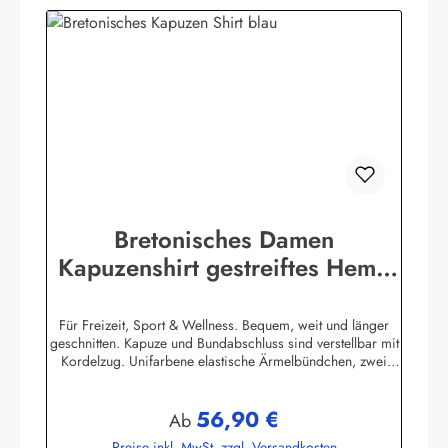
Bretonisches Damen
Kapuzenshirt gestreiftes Hemd
mit Ringelmuster
Für Freizeit, Sport & Wellness. Bequem, weit und länger
geschnitten. Kapuze und Bundabschluss sind verstellbar mit
Kordelzug. Unifarbene elastische Ärmelbündchen, zwei
praktische Seitentaschen. 100% Baumwolle, elastisch
gewirkt, angenehm auf der Haut. (ca. 225
56,90 €
g/m²) Herstellerinformationen:AS Bekleidungswerk
Regulärer Preis:
Ab
GmbHHeglitzer Str. 1226409 Wittmundinfo@modas-
Preise inkl. MwSt. zzgl. Versandkosten