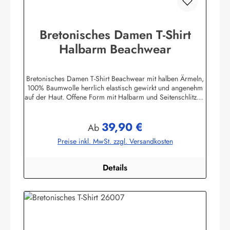
Bretonisches Damen T-Shirt
Halbarm Beachwear
Bretonisches Damen T-Shirt Beachwear mit halben Ärmeln,
100% Baumwolle herrlich elastisch gewirkt und angenehm
auf der Haut. Offene Form mit Halbarm und Seitenschlitzen.
Mit U-Boot Ausschnitt. ca. 225 g/m²
Herstellerinformationen:AS Bekleidungswerk
39,90 €
GmbHHeglitzer Str. 1226409 Wittmundinfo@modas-
Regulärer Preis:
Ab
bekleidung.de
Preise inkl. MwSt. zzgl. Versandkosten
Details