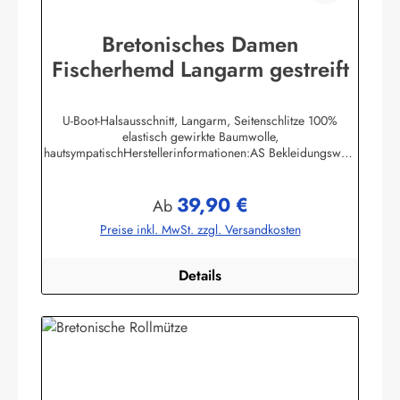
Bretonisches Damen
Fischerhemd Langarm gestreift
U-Boot-Halsausschnitt, Langarm, Seitenschlitze 100%
elastisch gewirkte Baumwolle,
hautsympatischHerstellerinformationen:AS Bekleidungswerk
GmbHHeglitzer Str. 1226409 Wittmundinfo@modas-
bekleidung.de
39,90 €
Regulärer Preis:
Ab
Preise inkl. MwSt. zzgl. Versandkosten
Details