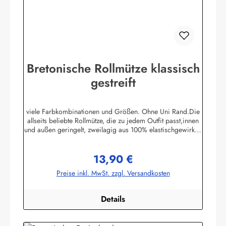
Bretonische Rollmütze klassisch
gestreift
viele Farbkombinationen und Größen. Ohne Uni Rand.Die
allseits beliebte Rollmütze, die zu jedem Outfit passt,innen
und außen geringelt, zweilagig aus 100% elastischgewirkter
Baumwolle, ausgezeichneter UV-Schutz, in
allenbretonischen Farben lieferbar. (ca. 225 g/m²)Passend
13,90 €
zu allen Ringelmuster - Hemden. Größe 0 - bis 46 cm
Regulärer Preis:
Kopfumfang (bis 18 Monate)Größe 1 - bis 52 cm
Preise inkl. MwSt. zzgl. Versandkosten
Kopfumfang (Kleinkinder)Größe 2 - bis 55 cm Kopfumfang
(Kinder)Größe 3 - bis 58 cm KopfumfangGröße 4 - bis 61
cm Kopfumfang Herstellerinformationen:AS
Details
Bekleidungswerk GmbHHeglitzer Str. 1226409
Wittmundinfo@modas-bekleidung.de