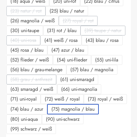
(18) aqua / weiß
(20) uni-rot
(22) blau / citrus
(23) natur / rot
(25) blau / natur
(Diese Option ist zurzeit nicht verfügbar.)
(26) magnolia / weiß
(27) royal / rot
(Diese Option ist zurzeit nicht ve
(30) uni-taupe
(31) rot / blau
(39) taupe / natur
(Diese Option ist zu
(40) uni-rosa
(41) weiß / rosa
(43) blau / rosa
(Diese Option ist zurzeit nicht verfügbar.)
(45) rosa / blau
(47) azur / blau
(52) flieder / weiß
(54) uni-flieder
(55) uni-lila
(56) blau / grau-melange
(57) blau / magnolia
(58) grau / anthrazit
(61) uni-smaragd
(Diese Option ist zurzeit nicht verfügbar.)
(63) smaragd / weiß
(66) uni-magnolia
(71) uni-royal
(72) weiß / royal
(73) royal / weiß
(74) blau / azur
(75) magnolia / blau
(80) uni-aqua
(90) uni-schwarz
(99) schwarz / weiß