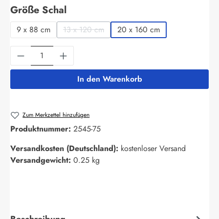
auswählen
Größe Schal
9 x 88 cm
13 x 120 cm
20 x 160 cm
(Diese Option ist zurzeit nicht verfügbar.)
Produkt Anzahl: Gib den gewünschten Wert ein
In den Warenkorb
Zum Merkzettel hinzufügen
Produktnummer:
2545-75
Versandkosten (Deutschland):
kostenloser Versand
Versandgewicht:
0.25 kg
Beschreibung