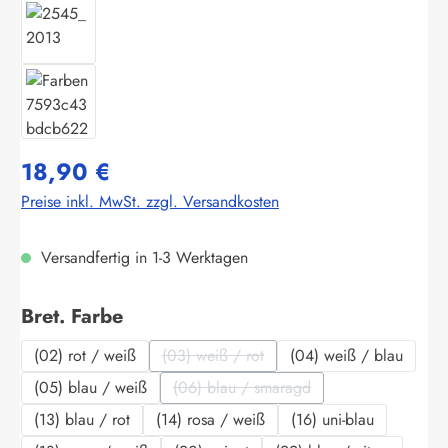
18,90 €
Preise inkl. MwSt. zzgl. Versandkosten
Versandfertig in 1-3 Werktagen
auswählen
Bret. Farbe
(02) rot / weiß
(03) weiß / rot
(04) weiß / blau
(Diese Option ist zurzeit nicht verfügbar.
(05) blau / weiß
(06) blau / smaragd
(Diese Option ist zurzeit nicht verf
(13) blau / rot
(14) rosa / weiß
(16) uni-blau