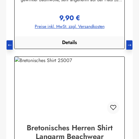
tragen. (ca. 225 g/m²) Herstellerinformationen:AS
Bekleidungswerk GmbHHeglitzer Str. 1226409
9,90 €
Wittmundinfo@modas-bekleidung.de
Regulärer Preis:
Preise inkl. MwSt. zzgl. Versandkosten
Details
Bretonisches Herren Shirt
Langarm Beachwear