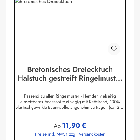
Bretonisches Dreiecktuch
Halstuch gestreift Ringelmuster
verschiedene Größen
Passend zu allen Ringelmuster - Hemden:vielseitig
einsetzbares Accessoire,einlagig mit Kettelrand, 100%
elastischgewirkte Baumwolle, angenehm zu tragen.(ca. 225
g/m²) Größen:ca. 80 x 80 x 113 cmca. 60 x 60 x 85 cmca.
49 x 49 x 70 cmHerstellerinformationen:AS
11,90 €
Bekleidungswerk GmbHHeglitzer Str. 1226409
Regulärer Preis:
Ab
Wittmundinfo@modas-bekleidung.de
Preise inkl. MwSt. zzgl. Versandkosten