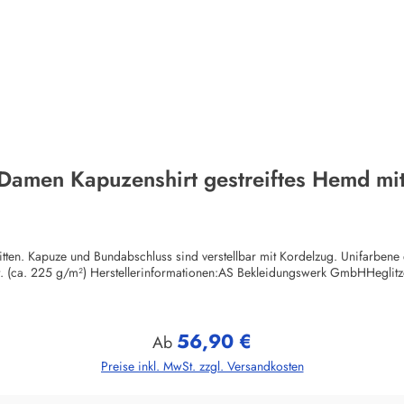
 Damen Kapuzenshirt gestreiftes Hemd mit
itten. Kapuze und Bundabschluss sind verstellbar mit Kordelzug. Unifarben
ut. (ca. 225 g/m²) Herstellerinformationen:AS Bekleidungswerk GmbHHegli
56,90 €
Regulärer Preis:
Ab
Preise inkl. MwSt. zzgl. Versandkosten