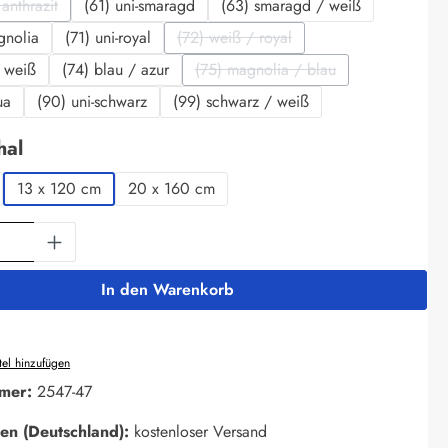
anthrazit
(61) uni-smaragd
(63) smaragd / weiß
iese Option ist zurzeit nicht verfügbar.)
gnolia
(71) uni-royal
(72) weiß / royal
(Diese Option ist zurzeit nicht verfüg
/ weiß
(74) blau / azur
(75) magnolia / blau
(Diese Option ist zurzeit nicht 
ua
(90) uni-schwarz
(99) schwarz / weiß
auswählen
hal
13 x 120 cm
20 x 160 cm
Anzahl: Gib den gewünschten Wert ein oder 
In den Warenkorb
el hinzufügen
mer:
2547-47
en (Deutschland):
kostenloser Versand