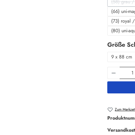
(58) grau / 
(D
(66) uni-ma
(73) royal 
(80) uni-aq
Größe Sc
9 x 88 cm
Produkt 
Zum Merkzett
Produktnum
Versandkost