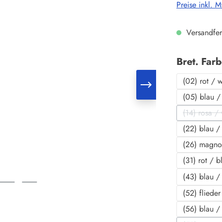
Preise inkl. 
Versandfer
Bret. Far
(02) rot / 
(05) blau /
(14) rosa /
(Die
(22) blau / 
(26) magno
(31) rot / b
(43) blau /
(52) fliede
(56) blau /