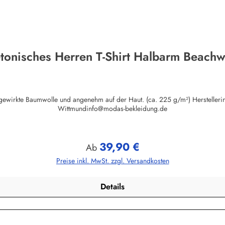
tonisches Herren T-Shirt Halbarm Beach
auf der Haut. (ca. 225 g/m²) Herstellerinformationen:AS Bekleidungswerk GmbHHeglitzer Str. 1226409
Wittmundinfo@modas-bekleidung.de
39,90 €
Regulärer Preis:
Ab
Preise inkl. MwSt. zzgl. Versandkosten
Details