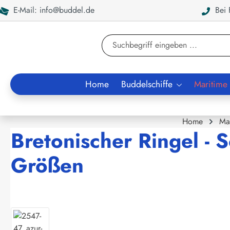
E-Mail: info@buddel.de
Bei F
en
Zur Suche springen
Home
Buddelschiffe
Maritime
Home
Ma
Bretonischer Ringel - S
Größen
Bildergalerie überspringen