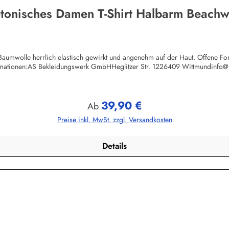
tonisches Damen T-Shirt Halbarm Beach
umwolle herrlich elastisch gewirkt und angenehm auf der Haut. Offene Form
rmationen:AS Bekleidungswerk GmbHHeglitzer Str. 1226409 Wittmundinfo
39,90 €
Regulärer Preis:
Ab
Preise inkl. MwSt. zzgl. Versandkosten
Details