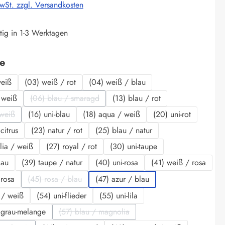
MwSt. zzgl. Versandkosten
tig in 1-3 Werktagen
auswählen
be
weiß
(03) weiß / rot
(04) weiß / blau
 weiß
(06) blau / smaragd
(13) blau / rot
(Diese Option ist zurzeit nicht verfügbar.)
 weiß
(16) uni-blau
(18) aqua / weiß
(20) uni-rot
se Option ist zurzeit nicht verfügbar.)
citrus
(23) natur / rot
(25) blau / natur
lia / weiß
(27) royal / rot
(30) uni-taupe
lau
(39) taupe / natur
(40) uni-rosa
(41) weiß / rosa
 rosa
(45) rosa / blau
(47) azur / blau
(Diese Option ist zurzeit nicht verfügbar.)
r / weiß
(54) uni-flieder
(55) uni-lila
 grau-melange
(57) blau / magnolia
(Diese Option ist zurzeit nicht verfügbar.)