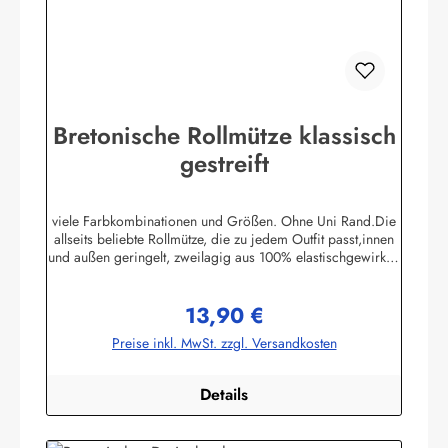
Bretonische Rollmütze klassisch
gestreift
viele Farbkombinationen und Größen. Ohne Uni Rand.Die
allseits beliebte Rollmütze, die zu jedem Outfit passt,innen
und außen geringelt, zweilagig aus 100% elastischgewirkter
Baumwolle, ausgezeichneter UV-Schutz, in
allenbretonischen Farben lieferbar. (ca. 225 g/m²)Passend
13,90 €
zu allen Ringelmuster - Hemden. Größe 0 - bis 46 cm
Regulärer Preis:
Kopfumfang (bis 18 Monate)Größe 1 - bis 52 cm
Preise inkl. MwSt. zzgl. Versandkosten
Kopfumfang (Kleinkinder)Größe 2 - bis 55 cm Kopfumfang
(Kinder)Größe 3 - bis 58 cm KopfumfangGröße 4 - bis 61
cm Kopfumfang Herstellerinformationen:AS
Details
Bekleidungswerk GmbHHeglitzer Str. 1226409
Wittmundinfo@modas-bekleidung.de