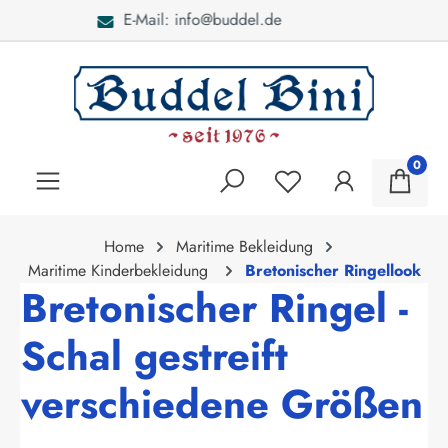
Bei Fragen: 040 - 46 28 52
alt springen
0
Home
Maritime Bekleidung
Maritime Kinderbekleidung
Bretonischer Ringellook
Bretonischer Ringel -
Schal gestreift
verschiedene Größen