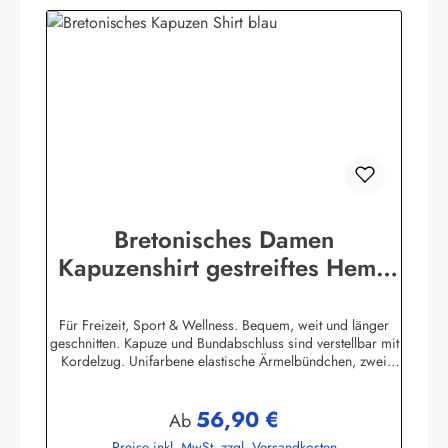
Bretonisches Damen
Kapuzenshirt gestreiftes Hemd
mit Ringelmuster
Für Freizeit, Sport & Wellness. Bequem, weit und länger
geschnitten. Kapuze und Bundabschluss sind verstellbar mit
Kordelzug. Unifarbene elastische Ärmelbündchen, zwei
praktische Seitentaschen. 100% Baumwolle, elastisch
gewirkt, angenehm auf der Haut. (ca. 225
56,90 €
g/m²) Herstellerinformationen:AS Bekleidungswerk
Regulärer Preis:
Ab
GmbHHeglitzer Str. 1226409 Wittmundinfo@modas-
Preise inkl. MwSt. zzgl. Versandkosten