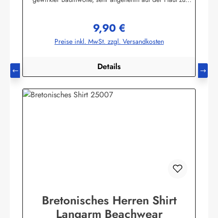
tragen. (ca. 225 g/m²) Herstellerinformationen:AS
Bekleidungswerk GmbHHeglitzer Str. 1226409
9,90 €
Wittmundinfo@modas-bekleidung.de
Regulärer Preis:
Preise inkl. MwSt. zzgl. Versandkosten
Details
Bretonisches Herren Shirt
Langarm Beachwear