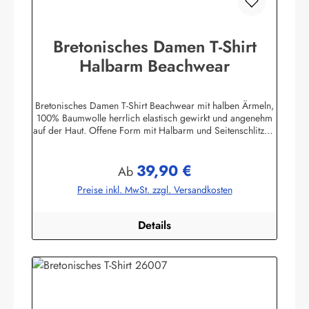
Bretonisches Damen T-Shirt
Halbarm Beachwear
Bretonisches Damen T-Shirt Beachwear mit halben Ärmeln,
100% Baumwolle herrlich elastisch gewirkt und angenehm
auf der Haut. Offene Form mit Halbarm und Seitenschlitzen.
Mit U-Boot Ausschnitt. ca. 225 g/m²
Herstellerinformationen:AS Bekleidungswerk
39,90 €
GmbHHeglitzer Str. 1226409 Wittmundinfo@modas-
Regulärer Preis:
Ab
bekleidung.de
Preise inkl. MwSt. zzgl. Versandkosten
Details