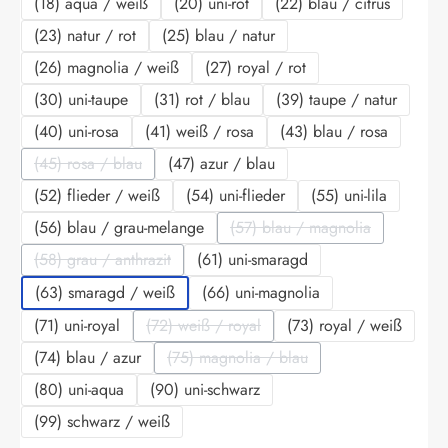
(18) aqua / weiß
(20) uni-rot
(22) blau / citrus
(23) natur / rot
(25) blau / natur
(26) magnolia / weiß
(27) royal / rot
(30) uni-taupe
(31) rot / blau
(39) taupe / natur
(40) uni-rosa
(41) weiß / rosa
(43) blau / rosa
(45) rosa / blau
(47) azur / blau
(Diese Option ist zurzeit nicht verfügbar.)
(52) flieder / weiß
(54) uni-flieder
(55) uni-lila
(56) blau / grau-melange
(57) blau / magnolia
(Diese Option ist zurzeit 
(58) grau / anthrazit
(61) uni-smaragd
(Diese Option ist zurzeit nicht verfügbar.)
(63) smaragd / weiß
(66) uni-magnolia
(71) uni-royal
(72) weiß / royal
(73) royal / weiß
(Diese Option ist zurzeit nicht verfügbar.)
(74) blau / azur
(75) magnolia / blau
(Diese Option ist zurzeit nicht verfü
(80) uni-aqua
(90) uni-schwarz
(99) schwarz / weiß