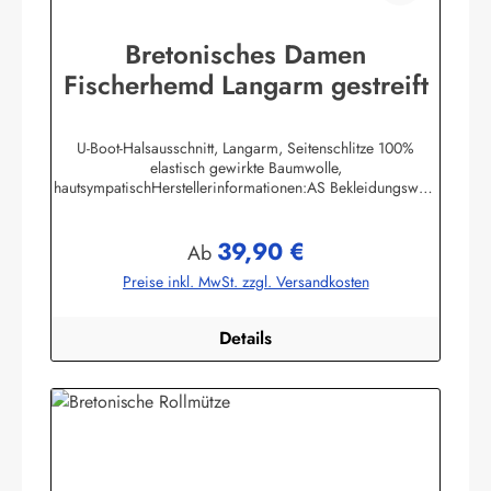
Bretonisches Damen
Fischerhemd Langarm gestreift
U-Boot-Halsausschnitt, Langarm, Seitenschlitze 100%
elastisch gewirkte Baumwolle,
hautsympatischHerstellerinformationen:AS Bekleidungswerk
GmbHHeglitzer Str. 1226409 Wittmundinfo@modas-
bekleidung.de
39,90 €
Regulärer Preis:
Ab
Preise inkl. MwSt. zzgl. Versandkosten
Details