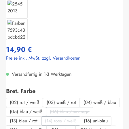
14,90 €
Preise inkl. MwSt. zzgl. Versandkosten
Versandfertig in 1-3 Werktagen
auswählen
Bret. Farbe
(02) rot / weiß
(03) weiß / rot
(04) weiß / blau
(05) blau / weiß
(06) blau / smaragd
(Diese Option ist zurzeit nicht verf
(13) blau / rot
(14) rosa / weiß
(16) uni-blau
(Diese Option ist zurzeit nicht verfügbar.