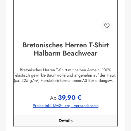
Bretonisches Herren T-Shirt
Halbarm Beachwear
Bretonisches Herren T-Shirt mit halben Ärmeln, 100%
elastisch gewirkte Baumwolle und angenehm auf der Haut.
(ca. 225 g/m²) Herstellerinformationen:AS Bekleidungswerk
GmbHHeglitzer Str. 1226409 Wittmundinfo@modas-
bekleidung.de
39,90 €
Regulärer Preis:
Ab
Preise inkl. MwSt. zzgl. Versandkosten
Details