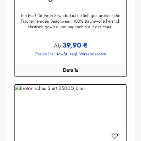
Ein Muß für Ihren Strandurlaub: Zünftiges bretonische
Fischerhemden Beachwear, 100% Baumwolle herrlich
elastisch gewirkt und angenehm auf der Haut.
Herstellerinformationen:AS Bekleidungswerk
GmbHHeglitzer Str. 1226409 Wittmundinfo@modas-
39,90 €
bekleidung.de
Regulärer Preis:
Ab
Preise inkl. MwSt. zzgl. Versandkosten
Details