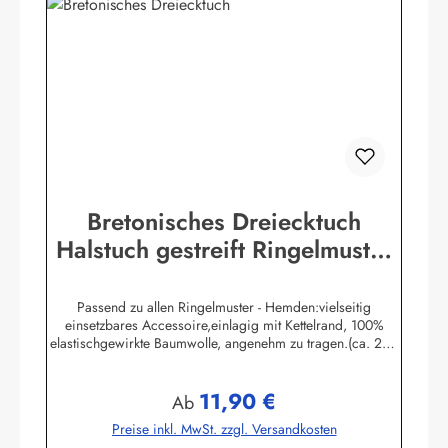
Bretonisches Dreiecktuch
Halstuch gestreift Ringelmuster
verschiedene Größen
Passend zu allen Ringelmuster - Hemden:vielseitig
einsetzbares Accessoire,einlagig mit Kettelrand, 100%
elastischgewirkte Baumwolle, angenehm zu tragen.(ca. 225
g/m²) Größen:ca. 80 x 80 x 113 cmca. 60 x 60 x 85 cmca.
49 x 49 x 70 cmHerstellerinformationen:AS
11,90 €
Bekleidungswerk GmbHHeglitzer Str. 1226409
Regulärer Preis:
Ab
Wittmundinfo@modas-bekleidung.de
Preise inkl. MwSt. zzgl. Versandkosten