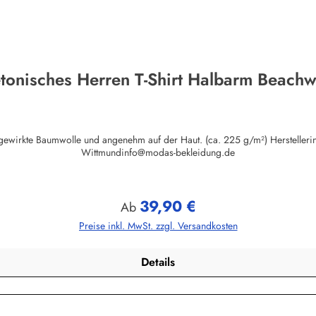
tonisches Herren T-Shirt Halbarm Beach
auf der Haut. (ca. 225 g/m²) Herstellerinformationen:AS Bekleidungswerk GmbHHeglitzer Str. 1226409
Wittmundinfo@modas-bekleidung.de
39,90 €
Regulärer Preis:
Ab
Preise inkl. MwSt. zzgl. Versandkosten
Details