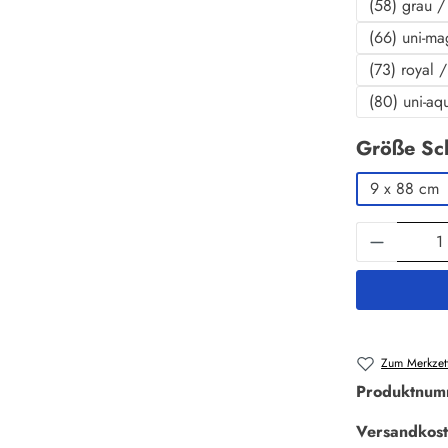
(58) grau / 
(66) uni-ma
(73) royal 
(80) uni-aq
Größe Sc
9 x 88 cm
Produkt 
Zum Merkzett
Produktnum
Versandkost