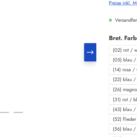
Preise inkl. 
Versandfer
Bret. Far
(02) rot / 
(05) blau /
(14) rosa /
(22) blau / 
(26) magno
(31) rot / b
(43) blau /
(52) fliede
(56) blau /