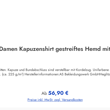
 Damen Kapuzenshirt gestreiftes Hemd mit
itten. Kapuze und Bundabschluss sind verstellbar mit Kordelzug. Unifarben
ut. (ca. 225 g/m²) Herstellerinformationen:AS Bekleidungswerk GmbHHegli
56,90 €
Regulärer Preis:
Ab
Preise inkl. MwSt. zzgl. Versandkosten