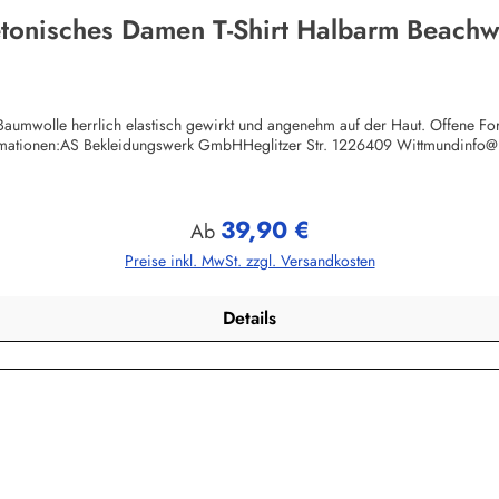
tonisches Damen T-Shirt Halbarm Beach
umwolle herrlich elastisch gewirkt und angenehm auf der Haut. Offene Form
rmationen:AS Bekleidungswerk GmbHHeglitzer Str. 1226409 Wittmundinfo
39,90 €
Regulärer Preis:
Ab
Preise inkl. MwSt. zzgl. Versandkosten
Details