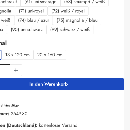
anthrazit
(61) uni-smaragd
(63) smaragd / weiß
gnolia
(71) uni-royal
(72) weiß / royal
/ weiß
(74) blau / azur
(75) magnolia / blau
ua
(90) uni-schwarz
(99) schwarz / weiß
auswählen
hal
13 x 120 cm
20 x 160 cm
Anzahl: Gib den gewünschten Wert ein oder 
In den Warenkorb
el hinzufügen
mer:
2549-30
en (Deutschland):
kostenloser Versand