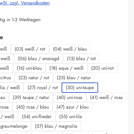
MwSt. zzgl. Versandkosten
tig in 1-3 Werktagen
auswählen
be
weiß
(03) weiß / rot
(04) weiß / blau
 weiß
(06) blau / smaragd
(13) blau / rot
 weiß
(16) uni-blau
(18) aqua / weiß
(20) uni-rot
citrus
(23) natur / rot
(25) blau / natur
lia / weiß
(27) royal / rot
(30) uni-taupe
lau
(39) taupe / natur
(40) uni-rosa
(41) weiß / rosa
 rosa
(45) rosa / blau
(47) azur / blau
r / weiß
(54) uni-flieder
(55) uni-lila
 grau-melange
(57) blau / magnolia