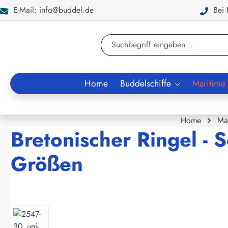
E-Mail: info@buddel.de
Bei F
en
Zur Suche springen
Home
Buddelschiffe
Maritime
Home
Ma
Bretonischer Ringel - S
Größen
Bildergalerie überspringen