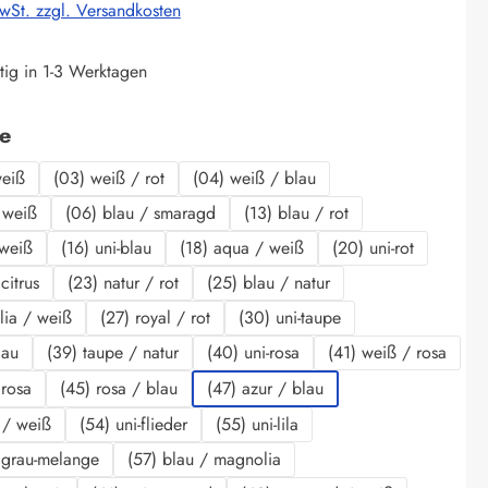
MwSt. zzgl. Versandkosten
tig in 1-3 Werktagen
auswählen
be
weiß
(03) weiß / rot
(04) weiß / blau
 weiß
(06) blau / smaragd
(13) blau / rot
 weiß
(16) uni-blau
(18) aqua / weiß
(20) uni-rot
citrus
(23) natur / rot
(25) blau / natur
lia / weiß
(27) royal / rot
(30) uni-taupe
lau
(39) taupe / natur
(40) uni-rosa
(41) weiß / rosa
 rosa
(45) rosa / blau
(47) azur / blau
r / weiß
(54) uni-flieder
(55) uni-lila
 grau-melange
(57) blau / magnolia