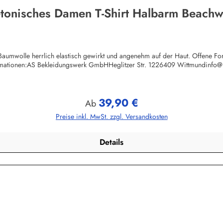
tonisches Damen T-Shirt Halbarm Beach
umwolle herrlich elastisch gewirkt und angenehm auf der Haut. Offene Form
rmationen:AS Bekleidungswerk GmbHHeglitzer Str. 1226409 Wittmundinfo
39,90 €
Regulärer Preis:
Ab
Preise inkl. MwSt. zzgl. Versandkosten
Details