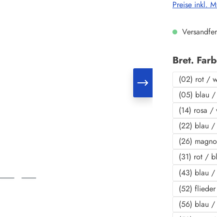
Preise inkl. 
Versandfer
Bret. Far
(02) rot / 
(05) blau /
(14) rosa /
(22) blau / 
(26) magno
(31) rot / b
(43) blau /
(52) fliede
(56) blau /