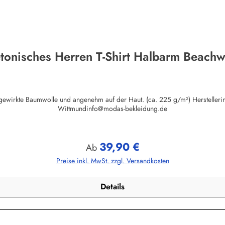
tonisches Herren T-Shirt Halbarm Beach
auf der Haut. (ca. 225 g/m²) Herstellerinformationen:AS Bekleidungswerk GmbHHeglitzer Str. 1226409
Wittmundinfo@modas-bekleidung.de
39,90 €
Regulärer Preis:
Ab
Preise inkl. MwSt. zzgl. Versandkosten
Details