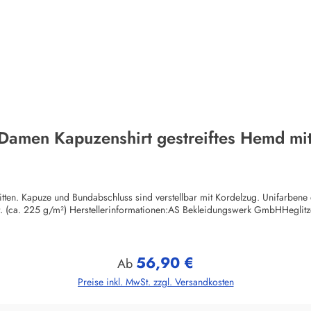
 Damen Kapuzenshirt gestreiftes Hemd mit
itten. Kapuze und Bundabschluss sind verstellbar mit Kordelzug. Unifarben
ut. (ca. 225 g/m²) Herstellerinformationen:AS Bekleidungswerk GmbHHegli
56,90 €
Regulärer Preis:
Ab
Preise inkl. MwSt. zzgl. Versandkosten