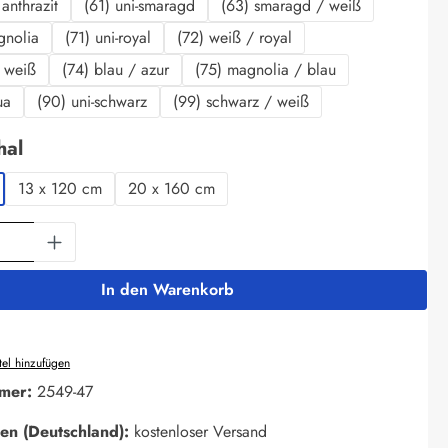
anthrazit
(61) uni-smaragd
(63) smaragd / weiß
gnolia
(71) uni-royal
(72) weiß / royal
/ weiß
(74) blau / azur
(75) magnolia / blau
ua
(90) uni-schwarz
(99) schwarz / weiß
auswählen
hal
13 x 120 cm
20 x 160 cm
Anzahl: Gib den gewünschten Wert ein oder 
In den Warenkorb
el hinzufügen
mer:
2549-47
en (Deutschland):
kostenloser Versand