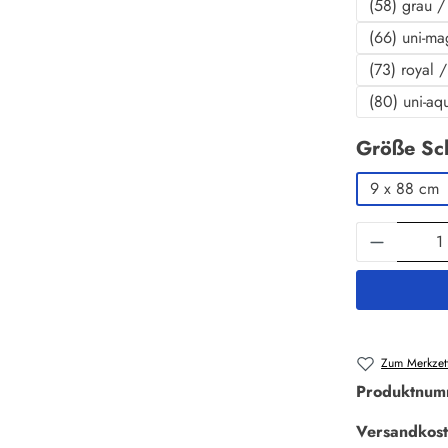
(58) grau / 
(66) uni-ma
(73) royal 
(80) uni-aq
Größe Sc
9 x 88 cm
Produkt 
Zum Merkzett
Produktnum
Versandkost