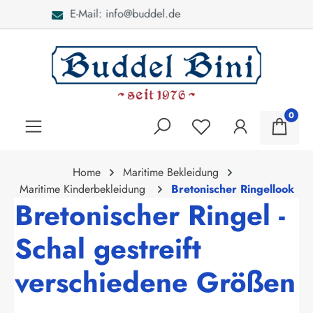
Bei Fragen: 040 - 46 28 52
alt springen
0
Home
Maritime Bekleidung
Maritime Kinderbekleidung
Bretonischer Ringellook
Bretonischer Ringel -
Schal gestreift
verschiedene Größen