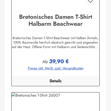
Bretonisches Damen T-Shirt
Halbarm Beachwear
Bretonisches Damen T-Shirt Beachwear mit halben Ärmeln,
100% Baumwolle herrlich elastisch gewirkt und angenehm
auf der Haut. Offene Form mit Halbarm und Seitenschlitzen.
Mit U-Boot Ausschnitt. ca. 225 g/m²
Herstellerinformationen:AS Bekleidungswerk
39,90 €
GmbHHeglitzer Str. 1226409 Wittmundinfo@modas-
Regulärer Preis:
Ab
bekleidung.de
Preise inkl. MwSt. zzgl. Versandkosten
Details