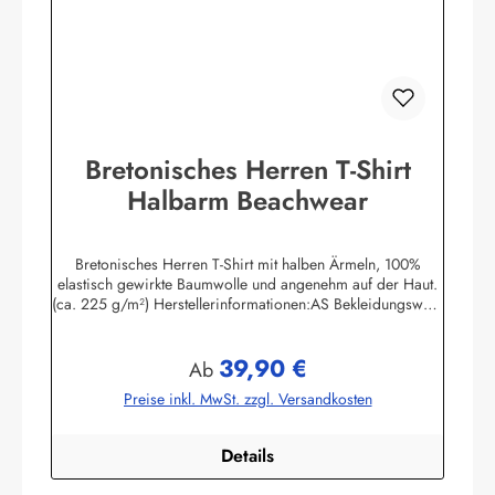
Bretonisches Herren T-Shirt
Halbarm Beachwear
Bretonisches Herren T-Shirt mit halben Ärmeln, 100%
elastisch gewirkte Baumwolle und angenehm auf der Haut.
(ca. 225 g/m²) Herstellerinformationen:AS Bekleidungswerk
GmbHHeglitzer Str. 1226409 Wittmundinfo@modas-
bekleidung.de
39,90 €
Regulärer Preis:
Ab
Preise inkl. MwSt. zzgl. Versandkosten
Details