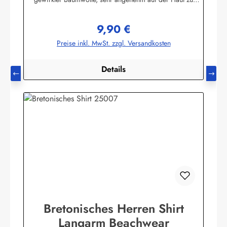
tragen. (ca. 225 g/m²) Herstellerinformationen:AS
Bekleidungswerk GmbHHeglitzer Str. 1226409
9,90 €
Wittmundinfo@modas-bekleidung.de
Regulärer Preis:
Preise inkl. MwSt. zzgl. Versandkosten
Details
Bretonisches Herren Shirt
Langarm Beachwear