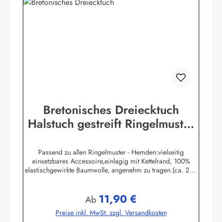
Bretonisches Dreiecktuch
Halstuch gestreift Ringelmuster
verschiedene Größen
Passend zu allen Ringelmuster - Hemden:vielseitig
einsetzbares Accessoire,einlagig mit Kettelrand, 100%
elastischgewirkte Baumwolle, angenehm zu tragen.(ca. 225
g/m²) Größen:ca. 80 x 80 x 113 cmca. 60 x 60 x 85 cmca.
49 x 49 x 70 cmHerstellerinformationen:AS
11,90 €
Bekleidungswerk GmbHHeglitzer Str. 1226409
Regulärer Preis:
Ab
Wittmundinfo@modas-bekleidung.de
Preise inkl. MwSt. zzgl. Versandkosten