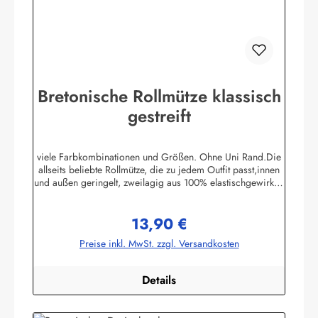
Bretonische Rollmütze klassisch
gestreift
viele Farbkombinationen und Größen. Ohne Uni Rand.Die
allseits beliebte Rollmütze, die zu jedem Outfit passt,innen
und außen geringelt, zweilagig aus 100% elastischgewirkter
Baumwolle, ausgezeichneter UV-Schutz, in
allenbretonischen Farben lieferbar. (ca. 225 g/m²)Passend
13,90 €
zu allen Ringelmuster - Hemden. Größe 0 - bis 46 cm
Regulärer Preis:
Kopfumfang (bis 18 Monate)Größe 1 - bis 52 cm
Preise inkl. MwSt. zzgl. Versandkosten
Kopfumfang (Kleinkinder)Größe 2 - bis 55 cm Kopfumfang
(Kinder)Größe 3 - bis 58 cm KopfumfangGröße 4 - bis 61
cm Kopfumfang Herstellerinformationen:AS
Details
Bekleidungswerk GmbHHeglitzer Str. 1226409
Wittmundinfo@modas-bekleidung.de