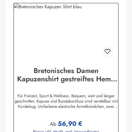
Bretonisches Damen
Kapuzenshirt gestreiftes Hemd
mit Ringelmuster
Für Freizeit, Sport & Wellness. Bequem, weit und länger
geschnitten. Kapuze und Bundabschluss sind verstellbar mit
Kordelzug. Unifarbene elastische Ärmelbündchen, zwei
praktische Seitentaschen. 100% Baumwolle, elastisch
gewirkt, angenehm auf der Haut. (ca. 225
56,90 €
g/m²) Herstellerinformationen:AS Bekleidungswerk
Regulärer Preis:
Ab
GmbHHeglitzer Str. 1226409 Wittmundinfo@modas-
Preise inkl. MwSt. zzgl. Versandkosten