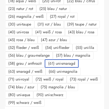
(18) aqua / weiß
(20) uni-rot
(22) blau / citrus
(23) natur / rot
(25) blau / natur
(26) magnolia / weiß
(27) royal / rot
(30) uni-taupe
(31) rot / blau
(39) taupe / natur
(40) uni-rosa
(41) weiß / rosa
(43) blau / rosa
(45) rosa / blau
(47) azur / blau
(52) flieder / weiß
(54) uni-flieder
(55) uni-lila
(56) blau / grau-melange
(57) blau / magnolia
(58) grau / anthrazit
(61) uni-smaragd
(63) smaragd / weiß
(66) uni-magnolia
(71) uni-royal
(72) weiß / royal
(73) royal / weiß
(74) blau / azur
(75) magnolia / blau
(80) uni-aqua
(90) uni-schwarz
(99) schwarz / weiß