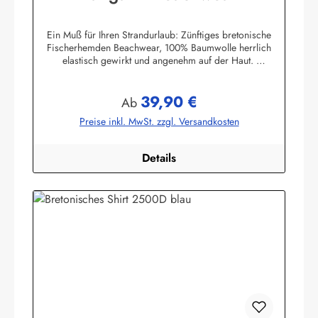
Ein Muß für Ihren Strandurlaub: Zünftiges bretonische
Fischerhemden Beachwear, 100% Baumwolle herrlich
elastisch gewirkt und angenehm auf der Haut.
Herstellerinformationen:AS Bekleidungswerk
GmbHHeglitzer Str. 1226409 Wittmundinfo@modas-
39,90 €
bekleidung.de
Regulärer Preis:
Ab
Preise inkl. MwSt. zzgl. Versandkosten
Details