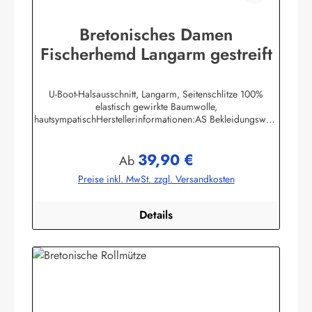
Bretonisches Damen
Fischerhemd Langarm gestreift
U-Boot-Halsausschnitt, Langarm, Seitenschlitze 100%
elastisch gewirkte Baumwolle,
hautsympatischHerstellerinformationen:AS Bekleidungswerk
GmbHHeglitzer Str. 1226409 Wittmundinfo@modas-
bekleidung.de
39,90 €
Regulärer Preis:
Ab
Preise inkl. MwSt. zzgl. Versandkosten
Details