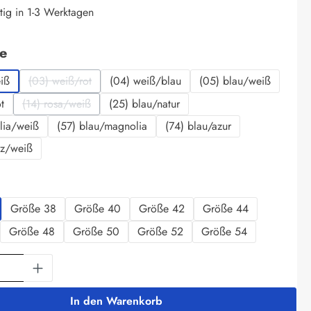
tig in 1-3 Werktagen
auswählen
be
iß
(03) weiß/rot
(04) weiß/blau
(05) blau/weiß
(Diese Option ist zurzeit nicht verfügbar.)
t
(14) rosa/weiß
(25) blau/natur
(Diese Option ist zurzeit nicht verfügbar.)
lia/weiß
(57) blau/magnolia
(74) blau/azur
rz/weiß
swählen
Größe 38
Größe 40
Größe 42
Größe 44
Größe 48
Größe 50
Größe 52
Größe 54
Anzahl: Gib den gewünschten Wert ein oder 
In den Warenkorb