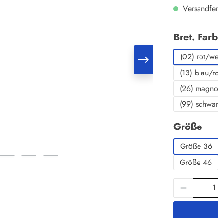
Versandfer
Bret. Far
(02) rot/we
(13) blau/ro
(26) magno
(99) schwa
au
Größe
Größe 36
Größe 46
Produkt 