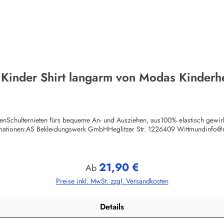
 Kinder Shirt langarm von Modas Kinderh
chenSchulternieten fürs bequeme An- und Ausziehen, aus100% elastisch gewi
rmationen:AS Bekleidungswerk GmbHHeglitzer Str. 1226409 Wittmundinfo
21,90 €
Regulärer Preis:
Ab
Preise inkl. MwSt. zzgl. Versandkosten
Details