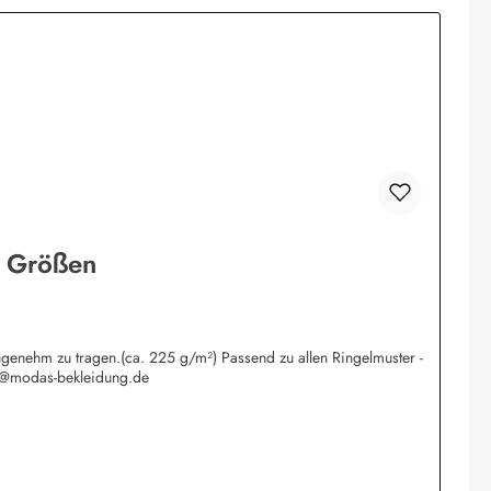
ne Größen
ngenehm zu tragen.(ca. 225 g/m²) Passend zu allen Ringelmuster -
o@modas-bekleidung.de