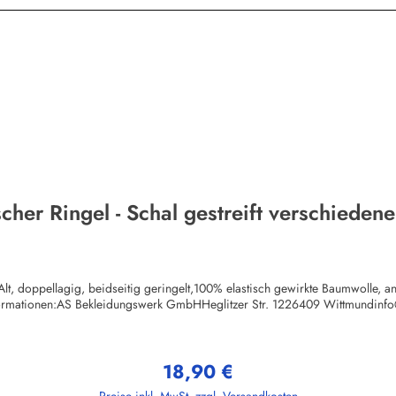
cher Ringel - Schal gestreift verschiede
lt, doppellagig, beidseitig geringelt,100% elastisch gewirkte Baumwolle, a
formationen:AS Bekleidungswerk GmbHHeglitzer Str. 1226409 Wittmundinf
18,90 €
Regulärer Preis: