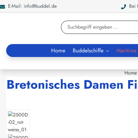
E-Mail: info@buddel.de
Bei F
en
Zur Suche springen
Home
Buddelschiffe
Maritime
Home
Bretonisches Damen Fi
Bildergalerie überspringen