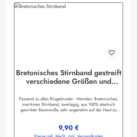
Bretonisches Stirnband gestreift
verschiedene Größen und
Farben
Passend zu allen Ringelmuster - Hemden: Bretonisches,
maritimes Stirnband, zweilagig, aus 100% elastisch
gewirkter Baumwolle, sehr angenehm auf der Haut zu
tragen. (ca. 225 g/m²) Herstellerinformationen:AS
Bekleidungswerk GmbHHeglitzer Str. 1226409
9,90 €
Wittmundinfo@modas-bekleidung.de
Regulärer Preis:
Preise inkl. MwSt. zzgl. Versandkosten