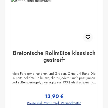
Bretonische Rollmütze klassisch
gestreift
viele Farbkombinationen und Größen. Ohne Uni Rand.Die
allseits beliebte Rollmütze, die zu jedem Outfit passt,innen
und außen geringelt, zweilagig aus 100% elastischgewirkter
Baumwolle, ausgezeichneter UV-Schutz, in
allenbretonischen Farben lieferbar. (ca. 225 g/m²)Passend
13,90 €
zu allen Ringelmuster - Hemden. Größe 0 - bis 46 cm
Regulärer Preis:
Kopfumfang (bis 18 Monate)Größe 1 - bis 52 cm
Preise inkl. MwSt. zzgl. Versandkosten
Kopfumfang (Kleinkinder)Größe 2 - bis 55 cm Kopfumfang