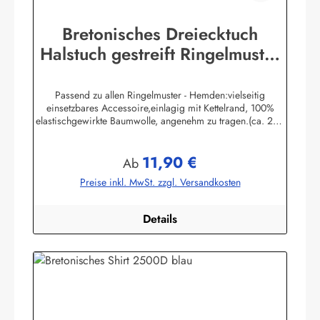
Bretonisches Dreiecktuch
Halstuch gestreift Ringelmuster
verschiedene Größen
Passend zu allen Ringelmuster - Hemden:vielseitig
einsetzbares Accessoire,einlagig mit Kettelrand, 100%
elastischgewirkte Baumwolle, angenehm zu tragen.(ca. 225
g/m²) Größen:ca. 80 x 80 x 113 cmca. 60 x 60 x 85 cmca.
49 x 49 x 70 cmHerstellerinformationen:AS
11,90 €
Bekleidungswerk GmbHHeglitzer Str. 1226409
Regulärer Preis:
Ab
Wittmundinfo@modas-bekleidung.de
Preise inkl. MwSt. zzgl. Versandkosten
Details