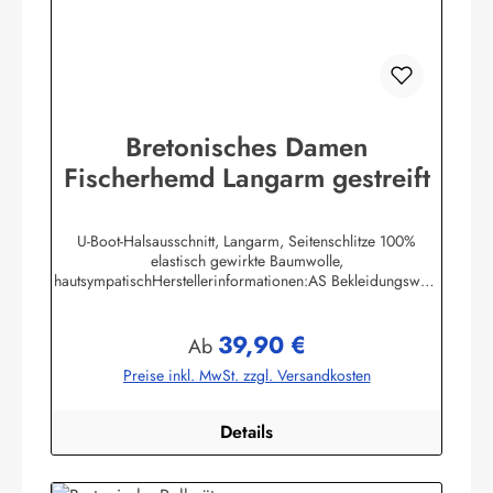
Bretonisches Damen
Fischerhemd Langarm gestreift
U-Boot-Halsausschnitt, Langarm, Seitenschlitze 100%
elastisch gewirkte Baumwolle,
hautsympatischHerstellerinformationen:AS Bekleidungswerk
GmbHHeglitzer Str. 1226409 Wittmundinfo@modas-
bekleidung.de
39,90 €
Regulärer Preis:
Ab
Preise inkl. MwSt. zzgl. Versandkosten
Details