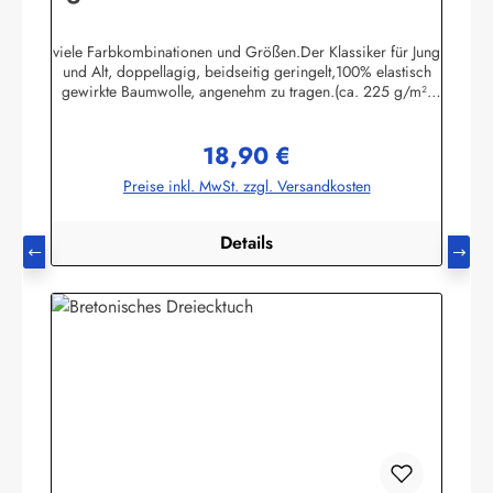
viele Farbkombinationen und Größen.Der Klassiker für Jung
und Alt, doppellagig, beidseitig geringelt,100% elastisch
gewirkte Baumwolle, angenehm zu tragen.(ca. 225 g/m²)
Passend zu allen Ringelmuster - Hemden.
Herstellerinformationen:AS Bekleidungswerk
18,90 €
GmbHHeglitzer Str. 1226409 Wittmundinfo@modas-
Regulärer Preis:
bekleidung.de
Preise inkl. MwSt. zzgl. Versandkosten
Details