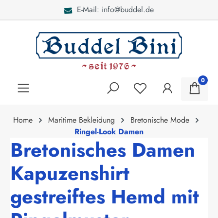
ddel.de
Bei Fragen: 040 -
alt springen
0
Home
Maritime Bekleidung
Bretonische Mode
Ringel-Look Damen
Bretonisches Damen
Kapuzenshirt
gestreiftes Hemd mit