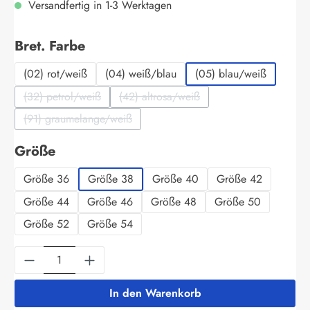
Versandfertig in 1-3 Werktagen
auswählen
Bret. Farbe
(02) rot/weiß
(04) weiß/blau
(05) blau/weiß
(32) petrol/weiß
(42) altrosa/weiß
(Diese Option ist zurzeit nicht verfügbar.)
(Diese Option ist zurzeit nicht verfüg
(91) graumelange/weiß
(Diese Option ist zurzeit nicht verfügbar.)
auswählen
Größe
Größe 36
Größe 38
Größe 40
Größe 42
Größe 44
Größe 46
Größe 48
Größe 50
Größe 52
Größe 54
Produkt Anzahl: Gib den gewünschten Wert ein
In den Warenkorb