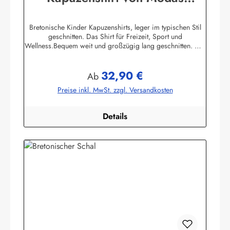
Kapuzenhemd geringelt
Bretonische Kinder Kapuzenshirts, leger im typischen Stil
geschnitten. Das Shirt für Freizeit, Sport und
Wellness.Bequem weit und großzügig lang geschnitten. Die
hochangesetzte Kapuze und der Bundabschluß sind
verstellbar mit Kordelzugunifarbene elastische
32,90 €
Ärmelbündchen, zwei praktische Seitentaschen100%
Regulärer Preis:
Ab
Baumwolle, herrlich elastisch gewirkt und angenehm auf der
Preise inkl. MwSt. zzgl. Versandkosten
HautBis Größe 140 ersetzen aus Sicherheitsgründen ein
elastischer Gummizug und ein Knopf mit Kordelschlaufe
den Kordelzug in der Kapuze ! Herstellerinformationen:AS
Details
Bekleidungswerk GmbHHeglitzer Str. 1226409
Wittmundinfo@modas-bekleidung.de