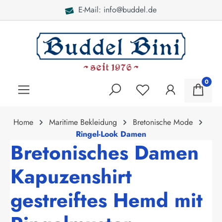
ddel.de
Bei Fragen: 040 -
alt springen
0
Home
Maritime Bekleidung
Bretonische Mode
Ringel-Look Damen
Bretonisches Damen
Kapuzenshirt
gestreiftes Hemd mit