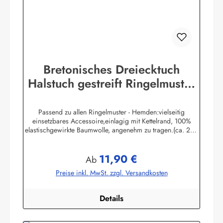
Bretonisches Dreiecktuch
Halstuch gestreift Ringelmuster
verschiedene Größen
Passend zu allen Ringelmuster - Hemden:vielseitig
einsetzbares Accessoire,einlagig mit Kettelrand, 100%
elastischgewirkte Baumwolle, angenehm zu tragen.(ca. 225
g/m²) Größen:ca. 80 x 80 x 113 cmca. 60 x 60 x 85 cmca.
49 x 49 x 70 cmHerstellerinformationen:AS
11,90 €
Bekleidungswerk GmbHHeglitzer Str. 1226409
Regulärer Preis:
Ab
Wittmundinfo@modas-bekleidung.de
Preise inkl. MwSt. zzgl. Versandkosten
Details