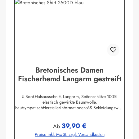
Bretonisches Damen
Fischerhemd Langarm gestreift
U-Boot-Halsausschnitt, Langarm, Seitenschlitze 100%
elastisch gewirkte Baumwolle,
hautsympatischHerstellerinformationen:AS Bekleidungswerk
GmbHHeglitzer Str. 1226409 Wittmundinfo@modas-
bekleidung.de
39,90 €
Regulärer Preis:
Ab
Preise inkl. MwSt. zzgl. Versandkosten