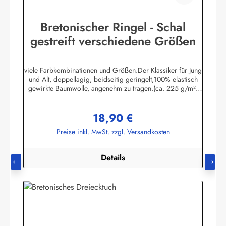
Bretonischer Ringel - Schal
gestreift verschiedene Größen
viele Farbkombinationen und Größen.Der Klassiker für Jung
und Alt, doppellagig, beidseitig geringelt,100% elastisch
gewirkte Baumwolle, angenehm zu tragen.(ca. 225 g/m²)
Passend zu allen Ringelmuster - Hemden.
Herstellerinformationen:AS Bekleidungswerk
18,90 €
GmbHHeglitzer Str. 1226409 Wittmundinfo@modas-
Regulärer Preis:
bekleidung.de
Preise inkl. MwSt. zzgl. Versandkosten
Details