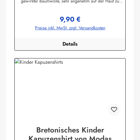
gewirkter Baumwolle, sehr angenehm auf der Haut zu
tragen. (ca. 225 g/m²) Herstellerinformationen:AS
Bekleidungswerk GmbHHeglitzer Str. 1226409
9,90 €
Wittmundinfo@modas-bekleidung.de
Regulärer Preis:
Preise inkl. MwSt. zzgl. Versandkosten
Details
Bretonisches Kinder
Kapuzenshirt von Modas