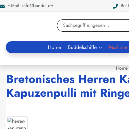
E-Mail: info@buddel.de
Bei F
en
Zur Suche springen
Home
Buddelschiffe
Maritime
Home
Bretonisches Herren Ka
Kapuzenpulli mit Ring
Bildergalerie überspringen