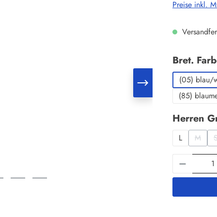
Preise inkl. 
Versandfer
Bret. Far
(05) blau/
(85) blaum
Herren G
L
M
(Diese 
Produkt 