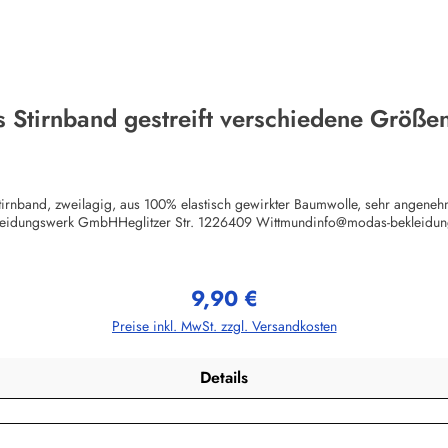
s Stirnband gestreift verschiedene Größe
tirnband, zweilagig, aus 100% elastisch gewirkter Baumwolle, sehr angenehm
leidungswerk GmbHHeglitzer Str. 1226409 Wittmundinfo@modas-bekleidun
9,90 €
Regulärer Preis:
Preise inkl. MwSt. zzgl. Versandkosten
Details