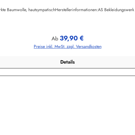
ewirkte Baumwolle, hautsympatischHerstellerinformationen:AS Bekleidungs
39,90 €
Regulärer Preis:
Ab
Preise inkl. MwSt. zzgl. Versandkosten
Details