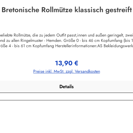
Bretonische Rollmütze klassisch gestreift
liebte Rollmütze, die zu jedem Outfit passt,innen und außen geringelt, zw
ssend zu allen Ringelmuster - Hemden. Größe 0 - bis 46 cm Kopfumfang (bis
öße 4 - bis 61 cm Kopfumfang Herstellerinformationen:AS Bekleidungswe
13,90 €
Regulärer Preis:
Preise inkl. MwSt. zzgl. Versandkosten
Details