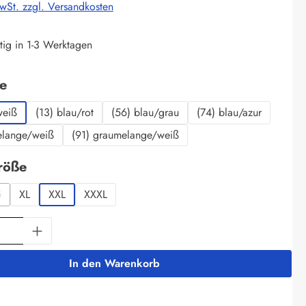
MwSt. zzgl. Versandkosten
tig in 1-3 Werktagen
auswählen
be
weiß
(13) blau/rot
(56) blau/grau
(74) blau/azur
elange/weiß
(91) graumelange/weiß
auswählen
röße
S
XL
XXL
XXXL
Option ist zurzeit nicht verfügbar.)
(Diese Option ist zurzeit nicht verfügbar.)
Anzahl: Gib den gewünschten Wert ein oder 
In den Warenkorb