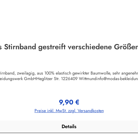
s Stirnband gestreift verschiedene Größe
tirnband, zweilagig, aus 100% elastisch gewirkter Baumwolle, sehr angenehm
leidungswerk GmbHHeglitzer Str. 1226409 Wittmundinfo@modas-bekleidun
9,90 €
Regulärer Preis:
Preise inkl. MwSt. zzgl. Versandkosten
Details