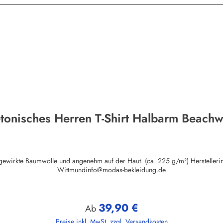
tonisches Herren T-Shirt Halbarm Beach
auf der Haut. (ca. 225 g/m²) Herstellerinformationen:AS Bekleidungswerk GmbHHeglitzer Str. 1226409
Wittmundinfo@modas-bekleidung.de
39,90 €
Regulärer Preis:
Ab
Preise inkl. MwSt. zzgl. Versandkosten