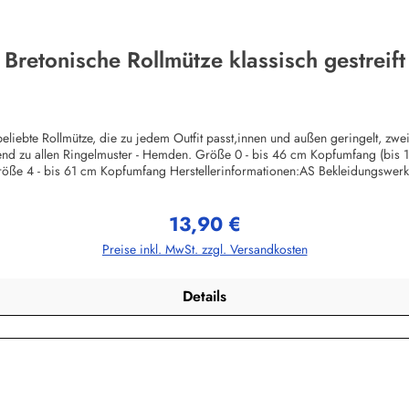
Bretonische Rollmütze klassisch gestreift
liebte Rollmütze, die zu jedem Outfit passt,innen und außen geringelt, zw
ssend zu allen Ringelmuster - Hemden. Größe 0 - bis 46 cm Kopfumfang (bis
öße 4 - bis 61 cm Kopfumfang Herstellerinformationen:AS Bekleidungswe
13,90 €
Regulärer Preis:
Preise inkl. MwSt. zzgl. Versandkosten
Details