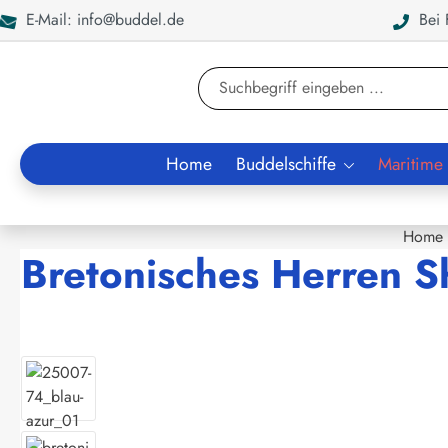
E-Mail: info@buddel.de
Bei F
en
Zur Suche springen
Home
Buddelschiffe
Maritime
Home
Bretonisches Herren S
Bildergalerie überspringen