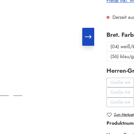
Preise inkl. 
Derzeit aus
Bret. Far
(04) weiß/
(56) blau/
Herren-G
Größe 44
(Diese O
Größe 54
(Diese O
Größe 64
(Diese O
Zum Merkzett
Produktnum