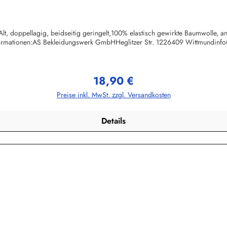
lt, doppellagig, beidseitig geringelt,100% elastisch gewirkte Baumwolle, a
formationen:AS Bekleidungswerk GmbHHeglitzer Str. 1226409 Wittmundinf
18,90 €
Regulärer Preis:
Preise inkl. MwSt. zzgl. Versandkosten
Details