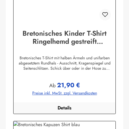
Bretonisches Kinder T-Shirt
Ringelhemd gestreift
Kinderkleidung
Bretonisches T-Shirt mit halben Ärmeln und unifarben
abgesetztem Rundhals - Ausschnitt, Kragenspiegel und
Seitenschlitzen. Schick über oder in der Hose zu
tragen.100% Baumwolle, herrlich elastisch gewirkt und
angenehm auf der Haut.
21,90 €
Farbtabelle:Herstellerinformationen:AS Bekleidungswerk
Regulärer Preis:
Ab
GmbHHeglitzer Str. 1226409 Wittmundinfo@modas-
Preise inkl. MwSt. zzgl. Versandkosten
bekleidung.de
Details