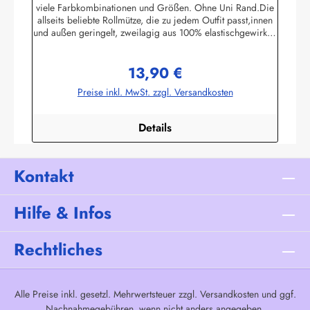
viele Farbkombinationen und Größen. Ohne Uni Rand.Die
allseits beliebte Rollmütze, die zu jedem Outfit passt,innen
und außen geringelt, zweilagig aus 100% elastischgewirkter
Baumwolle, ausgezeichneter UV-Schutz, in
allenbretonischen Farben lieferbar. (ca. 225 g/m²)Passend
13,90 €
zu allen Ringelmuster - Hemden. Größe 0 - bis 46 cm
Regulärer Preis:
Kopfumfang (bis 18 Monate)Größe 1 - bis 52 cm
Preise inkl. MwSt. zzgl. Versandkosten
Kopfumfang (Kleinkinder)Größe 2 - bis 55 cm Kopfumfang
(Kinder)Größe 3 - bis 58 cm KopfumfangGröße 4 - bis 61
cm Kopfumfang Herstellerinformationen:AS
Details
Bekleidungswerk GmbHHeglitzer Str. 1226409
Wittmundinfo@modas-bekleidung.de
Kontakt
Hilfe & Infos
Rechtliches
Alle Preise inkl. gesetzl. Mehrwertsteuer zzgl.
Versandkosten
und ggf.
Nachnahmegebühren, wenn nicht anders angegeben.