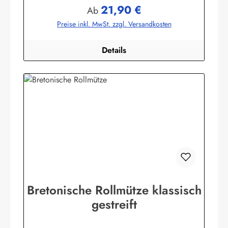
21,90 €
GmbHHeglitzer Str. 1226409 Wittmundinfo@modas-
Regulärer Preis:
Ab
bekleidung.de
Preise inkl. MwSt. zzgl. Versandkosten
Details
Bretonische Rollmütze klassisch
gestreift