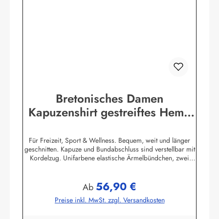
Bretonisches Damen
Kapuzenshirt gestreiftes Hemd
mit Ringelmuster
Für Freizeit, Sport & Wellness. Bequem, weit und länger
geschnitten. Kapuze und Bundabschluss sind verstellbar mit
Kordelzug. Unifarbene elastische Ärmelbündchen, zwei
praktische Seitentaschen. 100% Baumwolle, elastisch
gewirkt, angenehm auf der Haut. (ca. 225
56,90 €
g/m²) Herstellerinformationen:AS Bekleidungswerk
Regulärer Preis:
Ab
GmbHHeglitzer Str. 1226409 Wittmundinfo@modas-
Preise inkl. MwSt. zzgl. Versandkosten
bekleidung.de