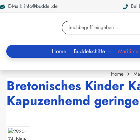
E-Mail: info@buddel.de
Bei F
en
Zur Suche springen
Home
Buddelschiffe
Maritime
Home
Ma
Bretonisches Kinder K
Kapuzenhemd geringel
Bildergalerie überspringen