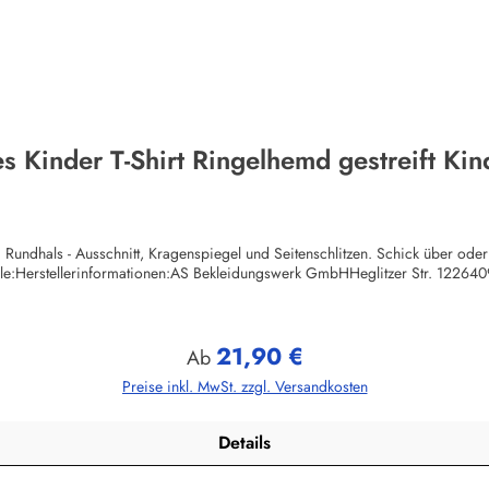
s Kinder T-Shirt Ringelhemd gestreift Ki
 Rundhals - Ausschnitt, Kragenspiegel und Seitenschlitzen. Schick über oder
lle:Herstellerinformationen:AS Bekleidungswerk GmbHHeglitzer Str. 1226
21,90 €
Regulärer Preis:
Ab
Preise inkl. MwSt. zzgl. Versandkosten
Details