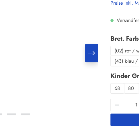
Preise inkl. 
Versandfer
Bret. Far
(02) rot / 
(43) blau /
Kinder G
68
80
Produkt 