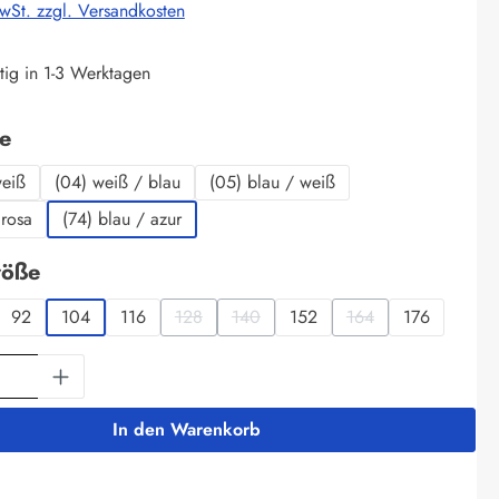
MwSt. zzgl. Versandkosten
tig in 1-3 Werktagen
auswählen
be
weiß
(04) weiß / blau
(05) blau / weiß
 rosa
(74) blau / azur
auswählen
röße
92
104
116
128
140
152
164
176
(Diese Option ist zurzeit nicht verfügbar.)
(Diese Option ist zurzeit nicht verfügba
(Diese Option ist zurz
Anzahl: Gib den gewünschten Wert ein oder 
In den Warenkorb