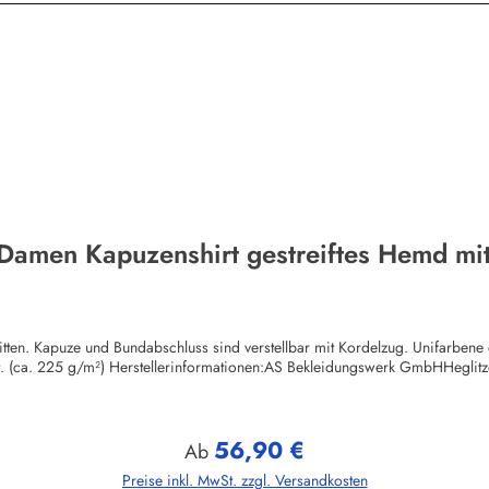
 Damen Kapuzenshirt gestreiftes Hemd mit
itten. Kapuze und Bundabschluss sind verstellbar mit Kordelzug. Unifarben
ut. (ca. 225 g/m²) Herstellerinformationen:AS Bekleidungswerk GmbHHegli
56,90 €
Regulärer Preis:
Ab
Preise inkl. MwSt. zzgl. Versandkosten