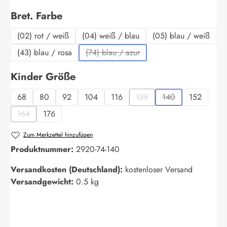
auswählen
Bret. Farbe
(02) rot / weiß
(04) weiß / blau
(05) blau / weiß
(43) blau / rosa
(74) blau / azur
(Diese Option ist zurzeit nicht verfügba
auswählen
Kinder Größe
68
80
92
104
116
128
140
152
(Diese Option ist zurzeit nich
(Diese Option ist zu
164
176
(Diese Option ist zurzeit nicht verfügbar.)
Zum Merkzettel hinzufügen
Produktnummer:
2920-74-140
Versandkosten (Deutschland):
kostenloser Versand
Versandgewicht:
0.5 kg