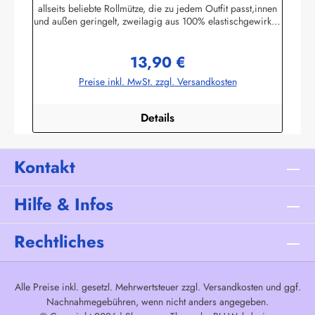
allseits beliebte Rollmütze, die zu jedem Outfit passt,innen
und außen geringelt, zweilagig aus 100% elastischgewirkter
Baumwolle, ausgezeichneter UV-Schutz, in
allenbretonischen Farben lieferbar. (ca. 225 g/m²)Passend
13,90 €
zu allen Ringelmuster - Hemden. Größe 0 - bis 46 cm
Regulärer Preis:
Kopfumfang (bis 18 Monate)Größe 1 - bis 52 cm
Preise inkl. MwSt. zzgl. Versandkosten
Kopfumfang (Kleinkinder)Größe 2 - bis 55 cm Kopfumfang
(Kinder)Größe 3 - bis 58 cm KopfumfangGröße 4 - bis 61
cm Kopfumfang Herstellerinformationen:AS
Details
Bekleidungswerk GmbHHeglitzer Str. 1226409
Wittmundinfo@modas-bekleidung.de
Kontakt
Hilfe & Infos
Rechtliches
Alle Preise inkl. gesetzl. Mehrwertsteuer zzgl.
Versandkosten
und ggf.
Nachnahmegebühren, wenn nicht anders angegeben.