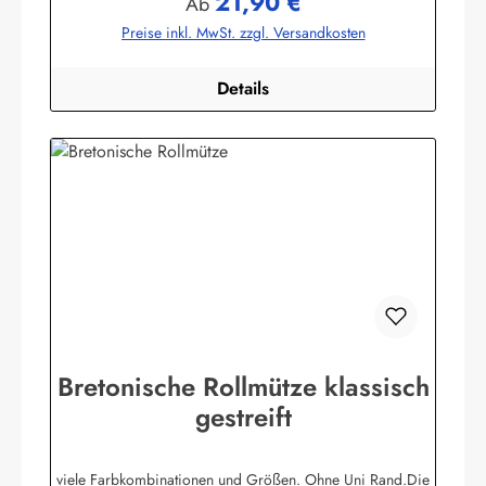
21,90 €
Regulärer Preis:
Ab
bekleidung.de
Preise inkl. MwSt. zzgl. Versandkosten
Details
Bretonische Rollmütze klassisch
gestreift
viele Farbkombinationen und Größen. Ohne Uni Rand.Die