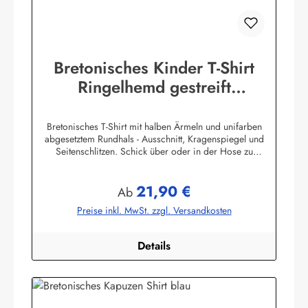
Bretonisches Kinder T-Shirt
Ringelhemd gestreift
Kinderkleidung
Bretonisches T-Shirt mit halben Ärmeln und unifarben
abgesetztem Rundhals - Ausschnitt, Kragenspiegel und
Seitenschlitzen. Schick über oder in der Hose zu
tragen.100% Baumwolle, herrlich elastisch gewirkt und
angenehm auf der Haut.
21,90 €
Farbtabelle:Herstellerinformationen:AS Bekleidungswerk
Regulärer Preis:
Ab
GmbHHeglitzer Str. 1226409 Wittmundinfo@modas-
Preise inkl. MwSt. zzgl. Versandkosten
bekleidung.de
Details