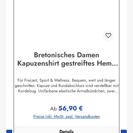
Bretonisches Damen
Kapuzenshirt gestreiftes Hemd
mit Ringelmuster
Für Freizeit, Sport & Wellness. Bequem, weit und länger
geschnitten. Kapuze und Bundabschluss sind verstellbar mit
Kordelzug. Unifarbene elastische Ärmelbündchen, zwei
praktische Seitentaschen. 100% Baumwolle, elastisch
gewirkt, angenehm auf der Haut. (ca. 225
56,90 €
g/m²) Herstellerinformationen:AS Bekleidungswerk
Regulärer Preis:
Ab
GmbHHeglitzer Str. 1226409 Wittmundinfo@modas-
Preise inkl. MwSt. zzgl. Versandkosten
bekleidung.de
Details