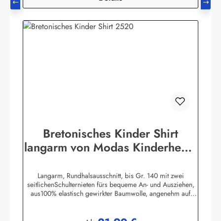
Bretonisches Kinder Shirt
langarm von Modas Kinderhemd
geringelt
Langarm, Rundhalsausschnitt, bis Gr. 140 mit zwei
seitlichenSchulternieten fürs bequeme An- und Ausziehen,
aus100% elastisch gewirkter Baumwolle, angenehm auf
derHaut zu tragen. (ca. 225
g/m²)Herstellerinformationen:AS Bekleidungswerk
GmbHHeglitzer Str. 1226409 Wittmundinfo@modas-