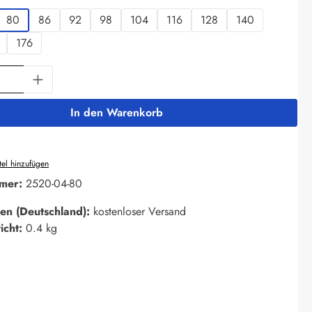
80
86
92
98
104
116
128
140
176
Anzahl: Gib den gewünschten Wert ein oder 
In den Warenkorb
el hinzufügen
mer:
2520-04-80
en (Deutschland):
kostenloser Versand
icht:
0.4 kg