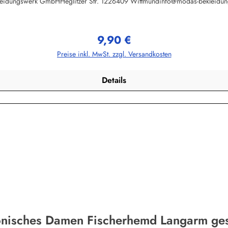
leidungswerk GmbHHeglitzer Str. 1226409 Wittmundinfo@modas-bekleidun
9,90 €
Regulärer Preis:
Preise inkl. MwSt. zzgl. Versandkosten
Details
onisches Damen Fischerhemd Langarm gest