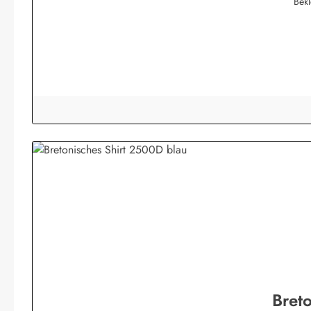
Bek
Bret