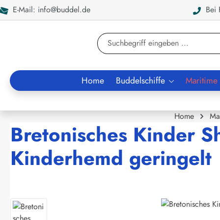
E-Mail: info@buddel.de
Bei F
en
Zur Suche springen
Home
Buddelschiffe
Maritime
Home
Ma
Bretonisches Kinder S
Kinderhemd geringelt
Bildergalerie überspringen