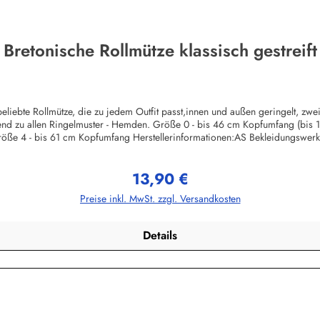
Bretonische Rollmütze klassisch gestreift
liebte Rollmütze, die zu jedem Outfit passt,innen und außen geringelt, zw
ssend zu allen Ringelmuster - Hemden. Größe 0 - bis 46 cm Kopfumfang (bis
öße 4 - bis 61 cm Kopfumfang Herstellerinformationen:AS Bekleidungswe
13,90 €
Regulärer Preis:
Preise inkl. MwSt. zzgl. Versandkosten
Details