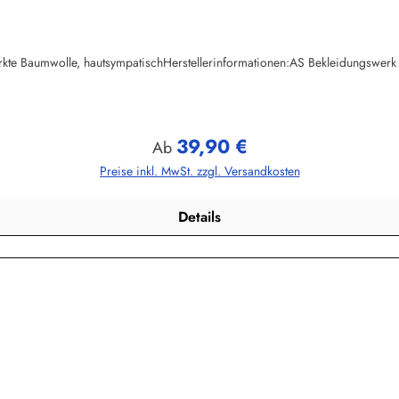
ewirkte Baumwolle, hautsympatischHerstellerinformationen:AS Bekleidungs
39,90 €
Regulärer Preis:
Ab
Preise inkl. MwSt. zzgl. Versandkosten
Details