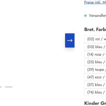
Preise inkl. 
Versandfer
Bret. Far
(02) rot / 
(05) blau /
(14) rosa /
(25) blau /
(39) taupe 
(47) azur /
(57) blau /
(74) blau /
Kinder G