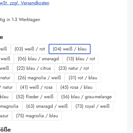
MwSt. zzgl. Versandkosten
tig in 1-3 Werktagen
auswählen
be
weiß
(03) weiß / rot
(04) weiß / blau
 weiß
(06) blau / smaragd
(13) blau / rot
 weiß
(22) blau / citrus
(23) natur / rot
 natur
(26) magnolia / weiß
(31) rot / blau
/ natur
(41) weiß / rosa
(45) rosa / blau
 blau
(52) flieder / weiß
(56) blau / grau-melange
 magnolia
(63) smaragd / weiß
(73) royal / weiß
 azur
(75) magnolia / blau
auswählen
röße