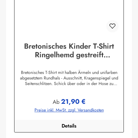
Bretonisches Kinder T-Shirt
Ringelhemd gestreift
Kinderkleidung
Bretonisches T-Shirt mit halben Ärmeln und unifarben
abgesetztem Rundhals - Ausschnitt, Kragenspiegel und
Seitenschlitzen. Schick über oder in der Hose zu
tragen.100% Baumwolle, herrlich elastisch gewirkt und
angenehm auf der Haut.
21,90 €
Farbtabelle:Herstellerinformationen:AS Bekleidungswerk
Regulärer Preis:
Ab
GmbHHeglitzer Str. 1226409 Wittmundinfo@modas-
Preise inkl. MwSt. zzgl. Versandkosten
bekleidung.de
Details