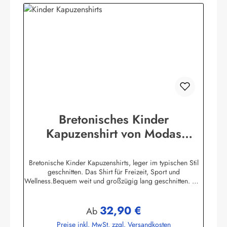
Bretonisches Kinder
Kapuzenshirt von Modas
Kapuzenhemd geringelt
Bretonische Kinder Kapuzenshirts, leger im typischen Stil
geschnitten. Das Shirt für Freizeit, Sport und
Wellness.Bequem weit und großzügig lang geschnitten. Die
hochangesetzte Kapuze und der Bundabschluß sind
verstellbar mit Kordelzugunifarbene elastische
32,90 €
Ärmelbündchen, zwei praktische Seitentaschen100%
Regulärer Preis:
Ab
Baumwolle, herrlich elastisch gewirkt und angenehm auf der
Preise inkl. MwSt. zzgl. Versandkosten
HautBis Größe 140 ersetzen aus Sicherheitsgründen ein