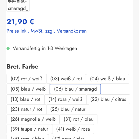
21,90 €
Preise inkl. MwSt. zzgl. Versandkosten
Versandfertig in 1-3 Werktagen
auswählen
Bret. Farbe
(02) rot / weiß
(03) weiß / rot
(04) weiß / blau
(05) blau / weiß
(06) blau / smaragd
(13) blau / rot
(14) rosa / weiß
(22) blau / citrus
(23) natur / rot
(25) blau / natur
(26) magnolia / weiß
(31) rot / blau
(39) taupe / natur
(41) weiß / rosa
(45) rosa / blau
(47) azur / blau