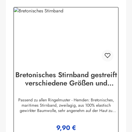
Bretonisches Stirnband gestreift
verschiedene Größen und
Farben
Passend zu allen Ringelmuster - Hemden: Bretonisches,
maritimes Stirnband, zweilagig, aus 100% elastisch
gewirkter Baumwolle, sehr angenehm auf der Haut zu
tragen. (ca. 225 g/m²) Herstellerinformationen:AS
Bekleidungswerk GmbHHeglitzer Str. 1226409
9,90 €
Wittmundinfo@modas-bekleidung.de
Regulärer Preis: