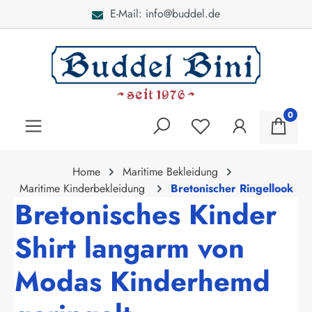
l.de
Bei Fragen: 040 - 46
alt springen
0
Home
Maritime Bekleidung
Maritime Kinderbekleidung
Bretonischer Ringellook
Bretonisches Kinder
Shirt langarm von
Modas Kinderhemd