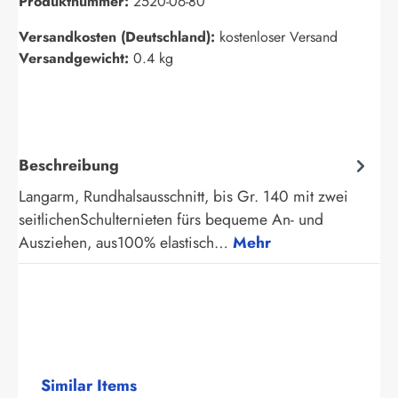
Produktnummer:
2520-06-80
Versandkosten (Deutschland):
kostenloser Versand
Versandgewicht:
0.4 kg
Beschreibung
Langarm, Rundhalsausschnitt, bis Gr. 140 mit zwei
seitlichenSchulternieten fürs bequeme An- und
Ausziehen, aus100% elastisch…
Mehr
Produktgalerie überspringen
Similar Items