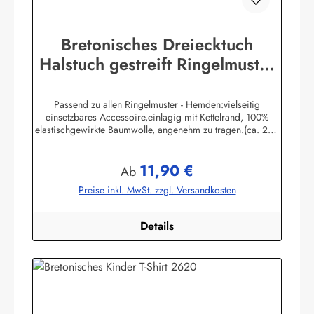
Bretonisches Dreiecktuch
Halstuch gestreift Ringelmuster
verschiedene Größen
Passend zu allen Ringelmuster - Hemden:vielseitig
einsetzbares Accessoire,einlagig mit Kettelrand, 100%
elastischgewirkte Baumwolle, angenehm zu tragen.(ca. 225
g/m²) Größen:ca. 80 x 80 x 113 cmca. 60 x 60 x 85 cmca.
49 x 49 x 70 cmHerstellerinformationen:AS
11,90 €
Bekleidungswerk GmbHHeglitzer Str. 1226409
Regulärer Preis:
Ab
Wittmundinfo@modas-bekleidung.de
Preise inkl. MwSt. zzgl. Versandkosten
Details