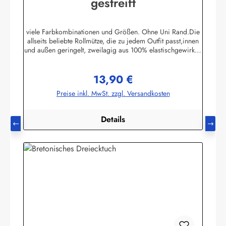
gestreift
viele Farbkombinationen und Größen. Ohne Uni Rand.Die
allseits beliebte Rollmütze, die zu jedem Outfit passt,innen
und außen geringelt, zweilagig aus 100% elastischgewirkter
Baumwolle, ausgezeichneter UV-Schutz, in
allenbretonischen Farben lieferbar. (ca. 225 g/m²)Passend
13,90 €
zu allen Ringelmuster - Hemden. Größe 0 - bis 46 cm
Regulärer Preis:
Kopfumfang (bis 18 Monate)Größe 1 - bis 52 cm
Preise inkl. MwSt. zzgl. Versandkosten
Kopfumfang (Kleinkinder)Größe 2 - bis 55 cm Kopfumfang
(Kinder)Größe 3 - bis 58 cm KopfumfangGröße 4 - bis 61
cm Kopfumfang Herstellerinformationen:AS
Details
Bekleidungswerk GmbHHeglitzer Str. 1226409
Wittmundinfo@modas-bekleidung.de