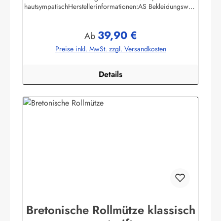
hautsympatischHerstellerinformationen:AS Bekleidungswerk
GmbHHeglitzer Str. 1226409 Wittmundinfo@modas-
bekleidung.de
39,90 €
Regulärer Preis:
Ab
Preise inkl. MwSt. zzgl. Versandkosten
Details
Bretonische Rollmütze klassisch