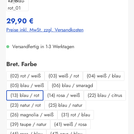
29,90 €
Preise inkl. MwSt. zzgl. Versandkosten
Versandfertig in 1-3 Werktagen
auswählen
Bret. Farbe
(02) rot / weiß
(03) weiß / rot
(04) weiß / blau
(05) blau / weiß
(06) blau / smaragd
(13) blau / rot
(14) rosa / weiß
(22) blau / citrus
(23) natur / rot
(25) blau / natur
(26) magnolia / weiß
(31) rot / blau
(39) taupe / natur
(41) weiß / rosa
(45) rosa / blau
(47) azur / blau