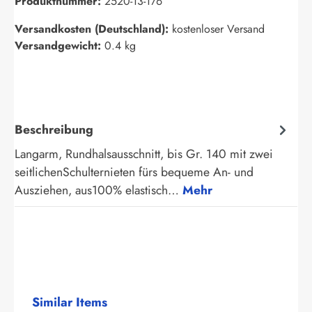
Produktnummer:
2520-13-176
Versandkosten (Deutschland):
kostenloser Versand
Versandgewicht:
0.4 kg
Beschreibung
Langarm, Rundhalsausschnitt, bis Gr. 140 mit zwei
seitlichenSchulternieten fürs bequeme An- und
Ausziehen, aus100% elastisch…
Mehr
Produktgalerie überspringen
Similar Items