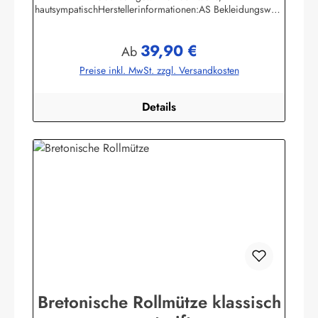
hautsympatischHerstellerinformationen:AS Bekleidungswerk
GmbHHeglitzer Str. 1226409 Wittmundinfo@modas-
bekleidung.de
39,90 €
Regulärer Preis:
Ab
Preise inkl. MwSt. zzgl. Versandkosten
Details
Bretonische Rollmütze klassisch