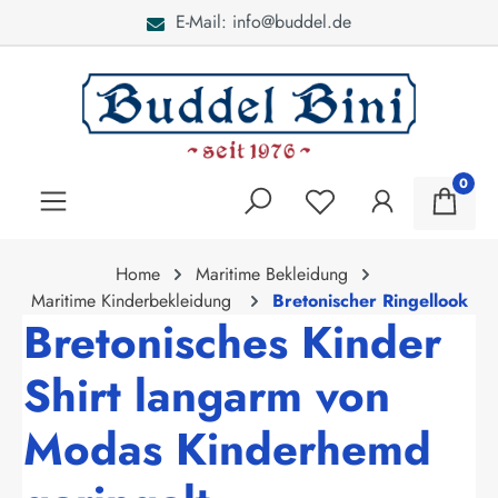
l.de
Bei Fragen: 040 - 46
alt springen
0
Home
Maritime Bekleidung
Maritime Kinderbekleidung
Bretonischer Ringellook
Bretonisches Kinder
Shirt langarm von
Modas Kinderhemd