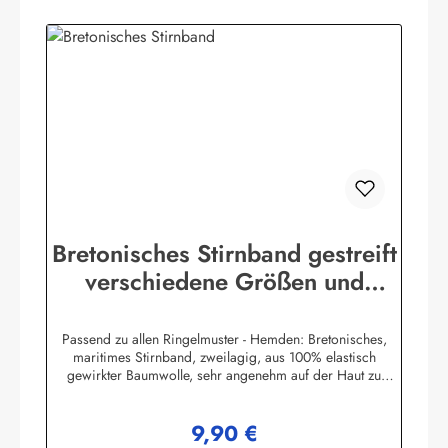
Bretonisches Stirnband gestreift
verschiedene Größen und
Farben
Passend zu allen Ringelmuster - Hemden: Bretonisches,
maritimes Stirnband, zweilagig, aus 100% elastisch
gewirkter Baumwolle, sehr angenehm auf der Haut zu
tragen. (ca. 225 g/m²) Herstellerinformationen:AS
Bekleidungswerk GmbHHeglitzer Str. 1226409
9,90 €
Wittmundinfo@modas-bekleidung.de
Regulärer Preis: