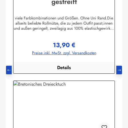
gestreift
viele Farbkombinationen und Größen. Ohne Uni Rand.Die
allseits beliebte Rollmütze, die zu jedem Outfit passt,innen
und außen geringelt, zweilagig aus 100% elastischgewirkter
Baumwolle, ausgezeichneter UV-Schutz, in
allenbretonischen Farben lieferbar. (ca. 225 g/m²)Passend
13,90 €
zu allen Ringelmuster - Hemden. Größe 0 - bis 46 cm
Regulärer Preis:
Kopfumfang (bis 18 Monate)Größe 1 - bis 52 cm
Preise inkl. MwSt. zzgl. Versandkosten
Kopfumfang (Kleinkinder)Größe 2 - bis 55 cm Kopfumfang
(Kinder)Größe 3 - bis 58 cm KopfumfangGröße 4 - bis 61
cm Kopfumfang Herstellerinformationen:AS
Details
Bekleidungswerk GmbHHeglitzer Str. 1226409
Wittmundinfo@modas-bekleidung.de