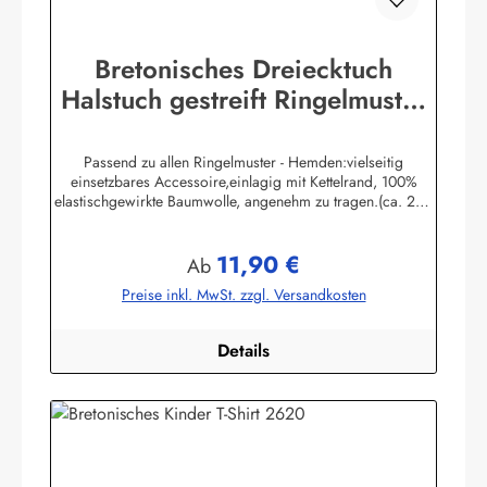
Bretonisches Dreiecktuch
Halstuch gestreift Ringelmuster
verschiedene Größen
Passend zu allen Ringelmuster - Hemden:vielseitig
einsetzbares Accessoire,einlagig mit Kettelrand, 100%
elastischgewirkte Baumwolle, angenehm zu tragen.(ca. 225
g/m²) Größen:ca. 80 x 80 x 113 cmca. 60 x 60 x 85 cmca.
49 x 49 x 70 cmHerstellerinformationen:AS
11,90 €
Bekleidungswerk GmbHHeglitzer Str. 1226409
Regulärer Preis:
Ab
Wittmundinfo@modas-bekleidung.de
Preise inkl. MwSt. zzgl. Versandkosten
Details