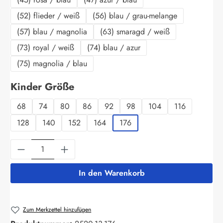
(52) flieder / weiß
(56) blau / grau-melange
(57) blau / magnolia
(63) smaragd / weiß
(73) royal / weiß
(74) blau / azur
(75) magnolia / blau
auswählen
Kinder Größe
68
74
80
86
92
98
104
116
128
140
152
164
176
Produkt Anzahl: Gib den gewünschten Wert ein
In den Warenkorb
Zum Merkzettel hinzufügen