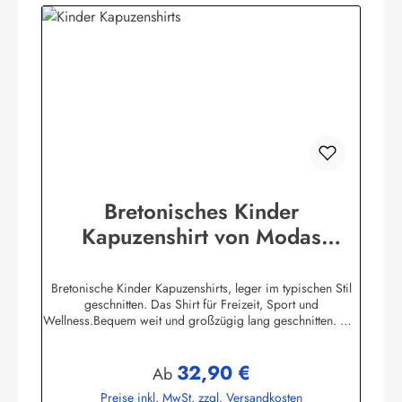
Bretonisches Kinder
Kapuzenshirt von Modas
Kapuzenhemd geringelt
Bretonische Kinder Kapuzenshirts, leger im typischen Stil
geschnitten. Das Shirt für Freizeit, Sport und
Wellness.Bequem weit und großzügig lang geschnitten. Die
hochangesetzte Kapuze und der Bundabschluß sind
verstellbar mit Kordelzugunifarbene elastische
32,90 €
Ärmelbündchen, zwei praktische Seitentaschen100%
Regulärer Preis:
Ab
Baumwolle, herrlich elastisch gewirkt und angenehm auf der
Preise inkl. MwSt. zzgl. Versandkosten
HautBis Größe 140 ersetzen aus Sicherheitsgründen ein