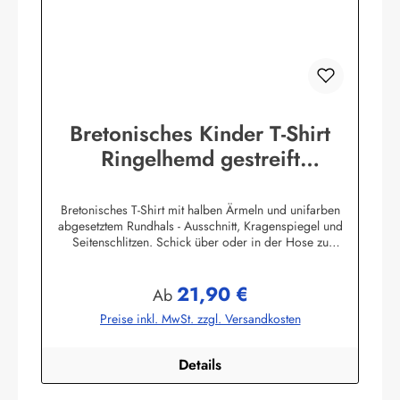
Bretonisches Kinder T-Shirt
Ringelhemd gestreift
Kinderkleidung
Bretonisches T-Shirt mit halben Ärmeln und unifarben
abgesetztem Rundhals - Ausschnitt, Kragenspiegel und
Seitenschlitzen. Schick über oder in der Hose zu
tragen.100% Baumwolle, herrlich elastisch gewirkt und
angenehm auf der Haut.
21,90 €
Farbtabelle:Herstellerinformationen:AS Bekleidungswerk
Regulärer Preis:
Ab
GmbHHeglitzer Str. 1226409 Wittmundinfo@modas-
Preise inkl. MwSt. zzgl. Versandkosten
bekleidung.de
Details