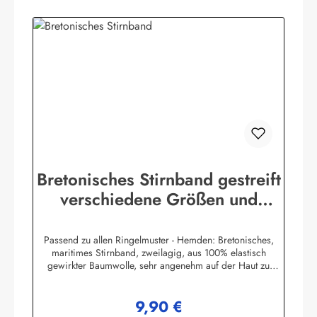
Bretonisches Stirnband gestreift
verschiedene Größen und
Farben
Passend zu allen Ringelmuster - Hemden: Bretonisches,
maritimes Stirnband, zweilagig, aus 100% elastisch
gewirkter Baumwolle, sehr angenehm auf der Haut zu
tragen. (ca. 225 g/m²) Herstellerinformationen:AS
Bekleidungswerk GmbHHeglitzer Str. 1226409
9,90 €
Wittmundinfo@modas-bekleidung.de
Regulärer Preis: