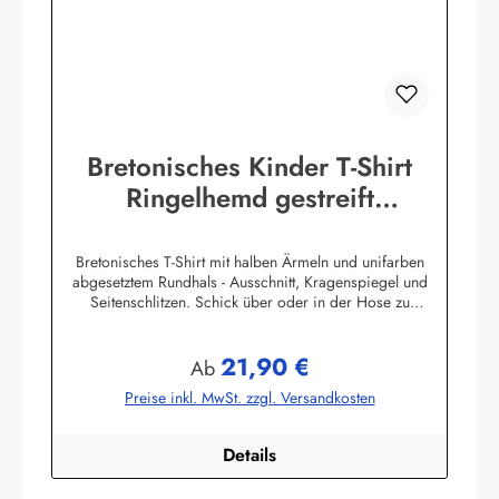
Bretonisches Kinder T-Shirt
Ringelhemd gestreift
Kinderkleidung
Bretonisches T-Shirt mit halben Ärmeln und unifarben
abgesetztem Rundhals - Ausschnitt, Kragenspiegel und
Seitenschlitzen. Schick über oder in der Hose zu
tragen.100% Baumwolle, herrlich elastisch gewirkt und
angenehm auf der Haut.
21,90 €
Farbtabelle:Herstellerinformationen:AS Bekleidungswerk
Regulärer Preis:
Ab
GmbHHeglitzer Str. 1226409 Wittmundinfo@modas-
Preise inkl. MwSt. zzgl. Versandkosten
bekleidung.de
Details