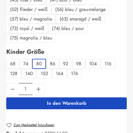
(52) flieder / weiß
(56) blau / grau-melange
(57) blau / magnolia
(63) smaragd / weiß
(73) royal / weiß
(74) blau / azur
(75) magnolia / blau
auswählen
Kinder Größe
68
74
80
86
92
98
104
116
128
140
152
164
176
Produkt Anzahl: Gib den gewünschten Wert ein
In den Warenkorb
Zum Merkzettel hinzufügen