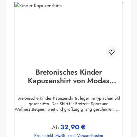
Bretonisches Kinder
Kapuzenshirt von Modas
Kapuzenhemd geringelt
Bretonische Kinder Kapuzenshirts, leger im typischen Stil
geschnitten. Das Shirt für Freizeit, Sport und
Wellness.Bequem weit und großzügig lang geschnitten. Die
hochangesetzte Kapuze und der Bundabschluß sind
verstellbar mit Kordelzugunifarbene elastische
32,90 €
Ärmelbündchen, zwei praktische Seitentaschen100%
Regulärer Preis:
Ab
Baumwolle, herrlich elastisch gewirkt und angenehm auf der
Preise inkl. MwSt. zzgl. Versandkosten
HautBis Größe 140 ersetzen aus Sicherheitsgründen ein