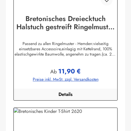
Bretonisches Dreiecktuch
Halstuch gestreift Ringelmuster
verschiedene Größen
Passend zu allen Ringelmuster - Hemden:vielseitig
einsetzbares Accessoire,einlagig mit Kettelrand, 100%
elastischgewirkte Baumwolle, angenehm zu tragen.(ca. 225
g/m²) Größen:ca. 80 x 80 x 113 cmca. 60 x 60 x 85 cmca.
49 x 49 x 70 cmHerstellerinformationen:AS
11,90 €
Bekleidungswerk GmbHHeglitzer Str. 1226409
Regulärer Preis:
Ab
Wittmundinfo@modas-bekleidung.de
Preise inkl. MwSt. zzgl. Versandkosten
Details