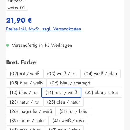
21,90 €
Preise inkl. MwSt. zzgl. Versandkosten
Versandfertig in 1-3 Werktagen
auswählen
Bret. Farbe
(02) rot / weiß
(03) weiß / rot
(04) weiß / blau
(05) blau / weiß
(06) blau / smaragd
(13) blau / rot
(14) rosa / weiß
(22) blau / citrus
(23) natur / rot
(25) blau / natur
(26) magnolia / weiß
(31) rot / blau
(39) taupe / natur
(41) weiß / rosa
(45) rosa / blau
(47) azur / blau