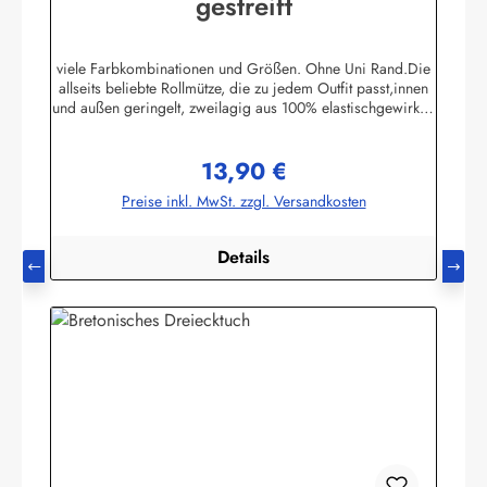
gestreift
viele Farbkombinationen und Größen. Ohne Uni Rand.Die
allseits beliebte Rollmütze, die zu jedem Outfit passt,innen
und außen geringelt, zweilagig aus 100% elastischgewirkter
Baumwolle, ausgezeichneter UV-Schutz, in
allenbretonischen Farben lieferbar. (ca. 225 g/m²)Passend
13,90 €
zu allen Ringelmuster - Hemden. Größe 0 - bis 46 cm
Regulärer Preis:
Kopfumfang (bis 18 Monate)Größe 1 - bis 52 cm
Preise inkl. MwSt. zzgl. Versandkosten
Kopfumfang (Kleinkinder)Größe 2 - bis 55 cm Kopfumfang
(Kinder)Größe 3 - bis 58 cm KopfumfangGröße 4 - bis 61
cm Kopfumfang Herstellerinformationen:AS
Details
Bekleidungswerk GmbHHeglitzer Str. 1226409
Wittmundinfo@modas-bekleidung.de