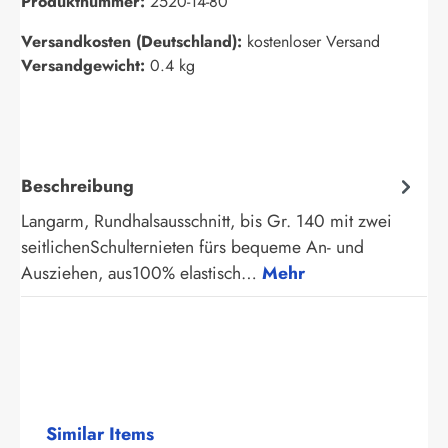
Produktnummer:
2520-14-80
Versandkosten (Deutschland):
kostenloser Versand
Versandgewicht:
0.4 kg
Beschreibung
Langarm, Rundhalsausschnitt, bis Gr. 140 mit zwei
seitlichenSchulternieten fürs bequeme An- und
Ausziehen, aus100% elastisch…
Mehr
Produktgalerie überspringen
Similar Items