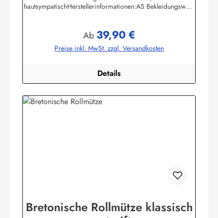
hautsympatischHerstellerinformationen:AS Bekleidungswerk
GmbHHeglitzer Str. 1226409 Wittmundinfo@modas-
bekleidung.de
39,90 €
Regulärer Preis:
Ab
Preise inkl. MwSt. zzgl. Versandkosten
Details
Bretonische Rollmütze klassisch