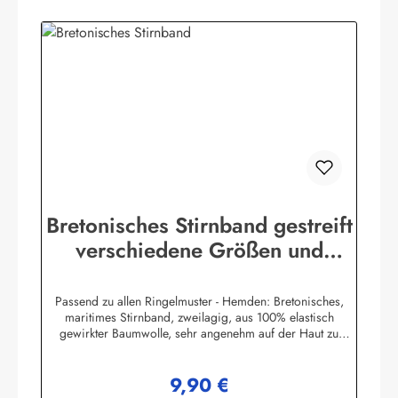
Bretonisches Stirnband gestreift
verschiedene Größen und
Farben
Passend zu allen Ringelmuster - Hemden: Bretonisches,
maritimes Stirnband, zweilagig, aus 100% elastisch
gewirkter Baumwolle, sehr angenehm auf der Haut zu
tragen. (ca. 225 g/m²) Herstellerinformationen:AS
Bekleidungswerk GmbHHeglitzer Str. 1226409
9,90 €
Wittmundinfo@modas-bekleidung.de
Regulärer Preis: