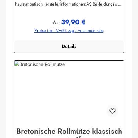
hautsympatischHerstellerinformationen:AS Bekleidungswerk
GmbHHeglitzer Str. 1226409 Wittmundinfo@modas-
bekleidung.de
39,90 €
Regulärer Preis:
Ab
Preise inkl. MwSt. zzgl. Versandkosten
Details
Bretonische Rollmütze klassisch