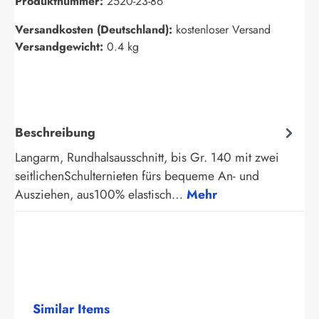
Produktnummer:
2520-23-86
Versandkosten (Deutschland):
kostenloser Versand
Versandgewicht:
0.4 kg
Beschreibung
Langarm, Rundhalsausschnitt, bis Gr. 140 mit zwei
seitlichenSchulternieten fürs bequeme An- und
Ausziehen, aus100% elastisch…
Mehr
Produktgalerie überspringen
Similar Items