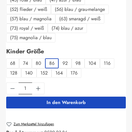
(52) flieder / weiß
(56) blau / grau-melange
(57) blau / magnolia
(63) smaragd / weiß
(73) royal / weiß
(74) blau / azur
(75) magnolia / blau
auswählen
Kinder Größe
68
74
80
86
92
98
104
116
128
140
152
164
176
Produkt Anzahl: Gib den gewünschten Wert ein
In den Warenkorb
Zum Merkzettel hinzufügen