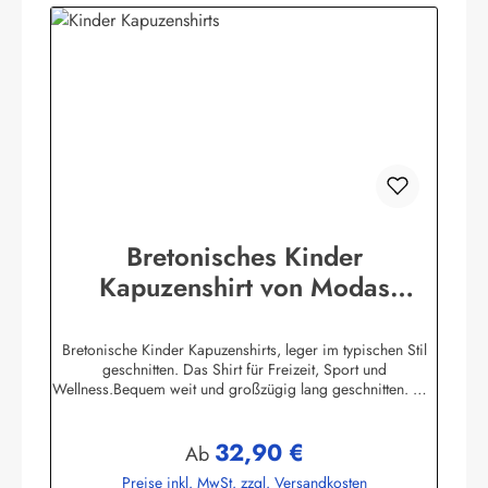
Bretonisches Kinder
Kapuzenshirt von Modas
Kapuzenhemd geringelt
Bretonische Kinder Kapuzenshirts, leger im typischen Stil
geschnitten. Das Shirt für Freizeit, Sport und
Wellness.Bequem weit und großzügig lang geschnitten. Die
hochangesetzte Kapuze und der Bundabschluß sind
verstellbar mit Kordelzugunifarbene elastische
32,90 €
Ärmelbündchen, zwei praktische Seitentaschen100%
Regulärer Preis:
Ab
Baumwolle, herrlich elastisch gewirkt und angenehm auf der
Preise inkl. MwSt. zzgl. Versandkosten
HautBis Größe 140 ersetzen aus Sicherheitsgründen ein