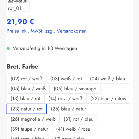
21,90 €
Preise inkl. MwSt. zzgl. Versandkosten
Versandfertig in 1-3 Werktagen
auswählen
Bret. Farbe
(02) rot / weiß
(03) weiß / rot
(04) weiß / blau
(05) blau / weiß
(06) blau / smaragd
(13) blau / rot
(14) rosa / weiß
(22) blau / citrus
(23) natur / rot
(25) blau / natur
(26) magnolia / weiß
(31) rot / blau
(39) taupe / natur
(41) weiß / rosa
(45) rosa / blau
(47) azur / blau