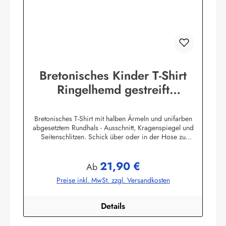
Bretonisches Kinder T-Shirt
Ringelhemd gestreift
Kinderkleidung
Bretonisches T-Shirt mit halben Ärmeln und unifarben
abgesetztem Rundhals - Ausschnitt, Kragenspiegel und
Seitenschlitzen. Schick über oder in der Hose zu
tragen.100% Baumwolle, herrlich elastisch gewirkt und
angenehm auf der Haut.
21,90 €
Farbtabelle:Herstellerinformationen:AS Bekleidungswerk
Regulärer Preis:
Ab
GmbHHeglitzer Str. 1226409 Wittmundinfo@modas-
Preise inkl. MwSt. zzgl. Versandkosten
bekleidung.de
Details