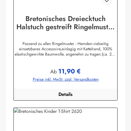
Bretonisches Dreiecktuch
Halstuch gestreift Ringelmuster
verschiedene Größen
Passend zu allen Ringelmuster - Hemden:vielseitig
einsetzbares Accessoire,einlagig mit Kettelrand, 100%
elastischgewirkte Baumwolle, angenehm zu tragen.(ca. 225
g/m²) Größen:ca. 80 x 80 x 113 cmca. 60 x 60 x 85 cmca.
49 x 49 x 70 cmHerstellerinformationen:AS
11,90 €
Bekleidungswerk GmbHHeglitzer Str. 1226409
Regulärer Preis:
Ab
Wittmundinfo@modas-bekleidung.de
Preise inkl. MwSt. zzgl. Versandkosten
Details