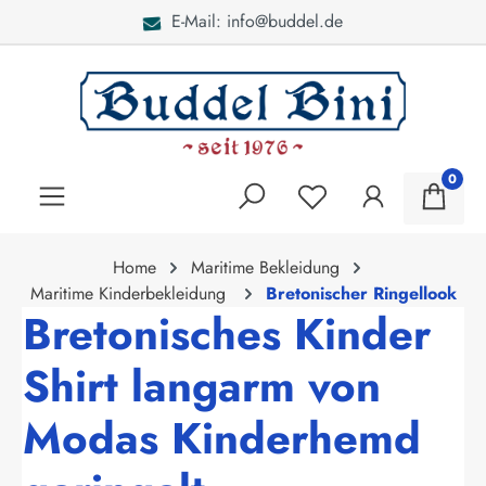
ddel.de
Bei Fragen: 040 -
alt springen
0
Home
Maritime Bekleidung
Maritime Kinderbekleidung
Bretonischer Ringellook
Bretonisches Kinder
Shirt langarm von
Modas Kinderhemd