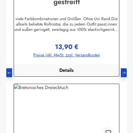
gestreift
viele Farbkombinationen und Größen. Ohne Uni Rand.Die
allseits beliebte Rollmütze, die zu jedem Outfit passt,innen
und außen geringelt, zweilagig aus 100% elastischgewirkter
Baumwolle, ausgezeichneter UV-Schutz, in
allenbretonischen Farben lieferbar. (ca. 225 g/m²)Passend
13,90 €
zu allen Ringelmuster - Hemden. Größe 0 - bis 46 cm
Regulärer Preis:
Kopfumfang (bis 18 Monate)Größe 1 - bis 52 cm
Preise inkl. MwSt. zzgl. Versandkosten
Kopfumfang (Kleinkinder)Größe 2 - bis 55 cm Kopfumfang
(Kinder)Größe 3 - bis 58 cm KopfumfangGröße 4 - bis 61
cm Kopfumfang Herstellerinformationen:AS
Details
Bekleidungswerk GmbHHeglitzer Str. 1226409
Wittmundinfo@modas-bekleidung.de