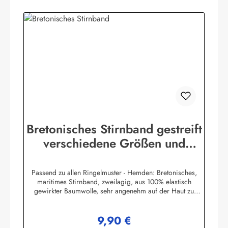
Bretonisches Stirnband gestreift
verschiedene Größen und
Farben
Passend zu allen Ringelmuster - Hemden: Bretonisches,
maritimes Stirnband, zweilagig, aus 100% elastisch
gewirkter Baumwolle, sehr angenehm auf der Haut zu
tragen. (ca. 225 g/m²) Herstellerinformationen:AS
Bekleidungswerk GmbHHeglitzer Str. 1226409
9,90 €
Wittmundinfo@modas-bekleidung.de
Regulärer Preis: