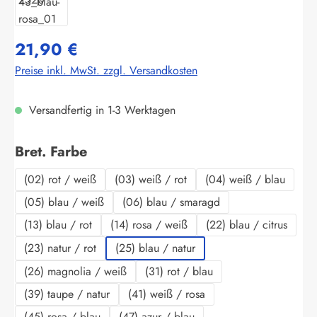
21,90 €
Preise inkl. MwSt. zzgl. Versandkosten
Versandfertig in 1-3 Werktagen
auswählen
Bret. Farbe
(02) rot / weiß
(03) weiß / rot
(04) weiß / blau
(05) blau / weiß
(06) blau / smaragd
(13) blau / rot
(14) rosa / weiß
(22) blau / citrus
(23) natur / rot
(25) blau / natur
(26) magnolia / weiß
(31) rot / blau
(39) taupe / natur
(41) weiß / rosa
(45) rosa / blau
(47) azur / blau