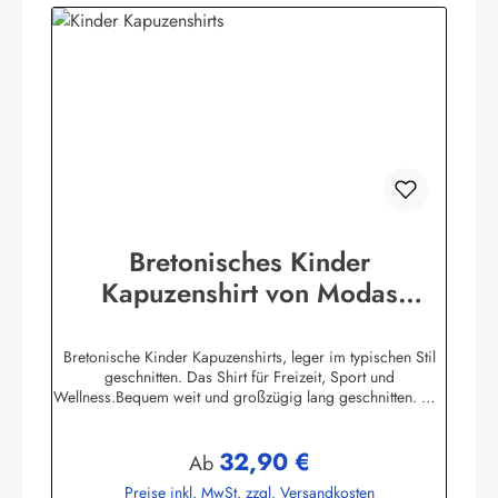
Bretonisches Kinder
Kapuzenshirt von Modas
Kapuzenhemd geringelt
Bretonische Kinder Kapuzenshirts, leger im typischen Stil
geschnitten. Das Shirt für Freizeit, Sport und
Wellness.Bequem weit und großzügig lang geschnitten. Die
hochangesetzte Kapuze und der Bundabschluß sind
verstellbar mit Kordelzugunifarbene elastische
32,90 €
Ärmelbündchen, zwei praktische Seitentaschen100%
Regulärer Preis:
Ab
Baumwolle, herrlich elastisch gewirkt und angenehm auf der
Preise inkl. MwSt. zzgl. Versandkosten
HautBis Größe 140 ersetzen aus Sicherheitsgründen ein