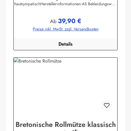
hautsympatischHerstellerinformationen:AS Bekleidungswerk
GmbHHeglitzer Str. 1226409 Wittmundinfo@modas-
bekleidung.de
39,90 €
Regulärer Preis:
Ab
Preise inkl. MwSt. zzgl. Versandkosten
Details
Bretonische Rollmütze klassisch