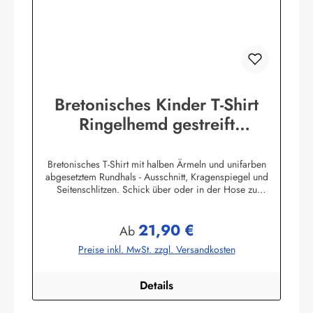
Bretonisches Kinder T-Shirt
Ringelhemd gestreift
Kinderkleidung
Bretonisches T-Shirt mit halben Ärmeln und unifarben
abgesetztem Rundhals - Ausschnitt, Kragenspiegel und
Seitenschlitzen. Schick über oder in der Hose zu
tragen.100% Baumwolle, herrlich elastisch gewirkt und
angenehm auf der Haut.
21,90 €
Farbtabelle:Herstellerinformationen:AS Bekleidungswerk
Regulärer Preis:
Ab
GmbHHeglitzer Str. 1226409 Wittmundinfo@modas-
Preise inkl. MwSt. zzgl. Versandkosten
bekleidung.de
Details