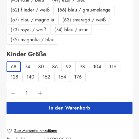
(52) flieder / weiß
(56) blau / grau-melange
(57) blau / magnolia
(63) smaragd / weiß
(73) royal / weiß
(74) blau / azur
(75) magnolia / blau
auswählen
Kinder Größe
68
74
80
86
92
98
104
116
128
140
152
164
176
Produkt Anzahl: Gib den gewünschten Wert ein
In den Warenkorb
Zum Merkzettel hinzufügen