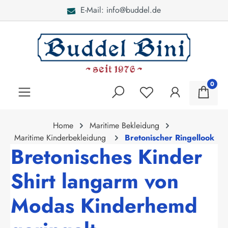
l.de
Bei Fragen: 040 - 46
alt springen
0
Home
Maritime Bekleidung
Maritime Kinderbekleidung
Bretonischer Ringellook
Bretonisches Kinder
Shirt langarm von
Modas Kinderhemd