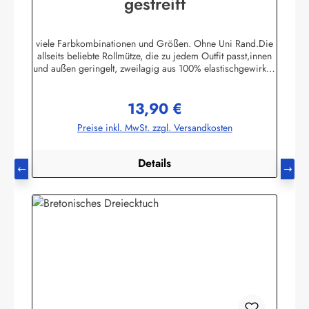
gestreift
viele Farbkombinationen und Größen. Ohne Uni Rand.Die
allseits beliebte Rollmütze, die zu jedem Outfit passt,innen
und außen geringelt, zweilagig aus 100% elastischgewirkter
Baumwolle, ausgezeichneter UV-Schutz, in
allenbretonischen Farben lieferbar. (ca. 225 g/m²)Passend
13,90 €
zu allen Ringelmuster - Hemden. Größe 0 - bis 46 cm
Regulärer Preis:
Kopfumfang (bis 18 Monate)Größe 1 - bis 52 cm
Preise inkl. MwSt. zzgl. Versandkosten
Kopfumfang (Kleinkinder)Größe 2 - bis 55 cm Kopfumfang
(Kinder)Größe 3 - bis 58 cm KopfumfangGröße 4 - bis 61
cm Kopfumfang Herstellerinformationen:AS
Details
Bekleidungswerk GmbHHeglitzer Str. 1226409
Wittmundinfo@modas-bekleidung.de