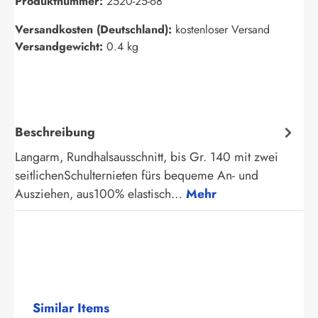
Produktnummer:
2520-25-68
Versandkosten (Deutschland):
kostenloser Versand
Versandgewicht:
0.4 kg
Beschreibung
Langarm, Rundhalsausschnitt, bis Gr. 140 mit zwei
seitlichenSchulternieten fürs bequeme An- und
Ausziehen, aus100% elastisch…
Mehr
Produktgalerie überspringen
Similar Items