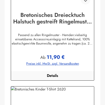
Bretonisches Dreiecktuch
Halstuch gestreift Ringelmuster
verschiedene Größen
Passend zu allen Ringelmuster - Hemden:vielseitig
einsetzbares Accessoire,einlagig mit Kettelrand, 100%
elastischgewirkte Baumwolle, angenehm zu tragen.(ca. 225
g/m²) Größen:ca. 80 x 80 x 113 cmca. 60 x 60 x 85 cmca.
49 x 49 x 70 cmHerstellerinformationen:AS
11,90 €
Bekleidungswerk GmbHHeglitzer Str. 1226409
Regulärer Preis:
Ab
Wittmundinfo@modas-bekleidung.de
Preise inkl. MwSt. zzgl. Versandkosten
Details