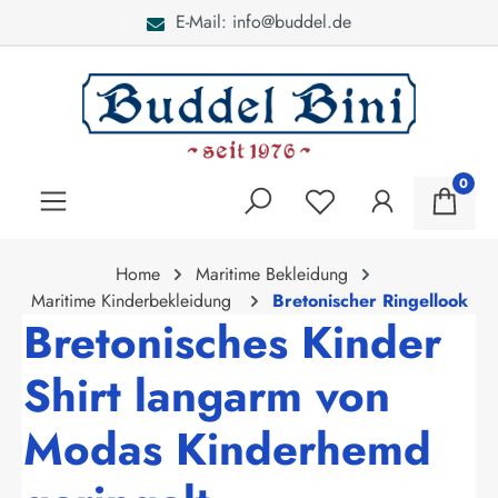
ddel.de
Bei Fragen: 040 -
alt springen
0
Home
Maritime Bekleidung
Maritime Kinderbekleidung
Bretonischer Ringellook
Bretonisches Kinder
Shirt langarm von
Modas Kinderhemd