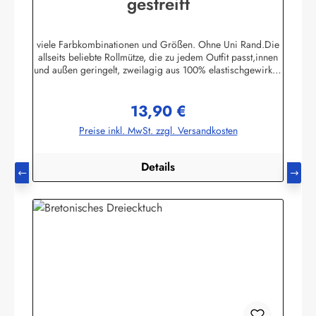
gestreift
viele Farbkombinationen und Größen. Ohne Uni Rand.Die
allseits beliebte Rollmütze, die zu jedem Outfit passt,innen
und außen geringelt, zweilagig aus 100% elastischgewirkter
Baumwolle, ausgezeichneter UV-Schutz, in
allenbretonischen Farben lieferbar. (ca. 225 g/m²)Passend
13,90 €
zu allen Ringelmuster - Hemden. Größe 0 - bis 46 cm
Regulärer Preis:
Kopfumfang (bis 18 Monate)Größe 1 - bis 52 cm
Preise inkl. MwSt. zzgl. Versandkosten
Kopfumfang (Kleinkinder)Größe 2 - bis 55 cm Kopfumfang
(Kinder)Größe 3 - bis 58 cm KopfumfangGröße 4 - bis 61
cm Kopfumfang Herstellerinformationen:AS
Details
Bekleidungswerk GmbHHeglitzer Str. 1226409
Wittmundinfo@modas-bekleidung.de