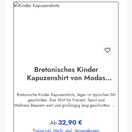
Bretonisches Kinder
Kapuzenshirt von Modas
Kapuzenhemd geringelt
Bretonische Kinder Kapuzenshirts, leger im typischen Stil
geschnitten. Das Shirt für Freizeit, Sport und
Wellness.Bequem weit und großzügig lang geschnitten. Die
hochangesetzte Kapuze und der Bundabschluß sind
verstellbar mit Kordelzugunifarbene elastische
32,90 €
Ärmelbündchen, zwei praktische Seitentaschen100%
Regulärer Preis:
Ab
Baumwolle, herrlich elastisch gewirkt und angenehm auf der
Preise inkl. MwSt. zzgl. Versandkosten
HautBis Größe 140 ersetzen aus Sicherheitsgründen ein