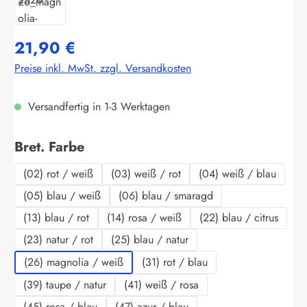
21,90 €
Preise inkl. MwSt. zzgl. Versandkosten
Versandfertig in 1-3 Werktagen
auswählen
Bret. Farbe
(02) rot / weiß
(03) weiß / rot
(04) weiß / blau
(05) blau / weiß
(06) blau / smaragd
(13) blau / rot
(14) rosa / weiß
(22) blau / citrus
(23) natur / rot
(25) blau / natur
(26) magnolia / weiß
(31) rot / blau
(39) taupe / natur
(41) weiß / rosa
(45) rosa / blau
(47) azur / blau