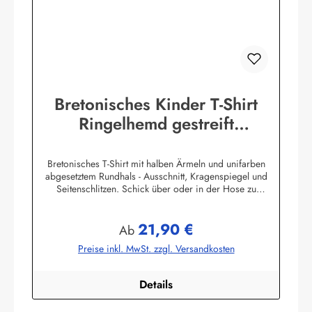
Bretonisches Kinder T-Shirt
Ringelhemd gestreift
Kinderkleidung
Bretonisches T-Shirt mit halben Ärmeln und unifarben
abgesetztem Rundhals - Ausschnitt, Kragenspiegel und
Seitenschlitzen. Schick über oder in der Hose zu
tragen.100% Baumwolle, herrlich elastisch gewirkt und
angenehm auf der Haut.
21,90 €
Farbtabelle:Herstellerinformationen:AS Bekleidungswerk
Regulärer Preis:
Ab
GmbHHeglitzer Str. 1226409 Wittmundinfo@modas-
Preise inkl. MwSt. zzgl. Versandkosten
bekleidung.de
Details