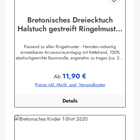
Bretonisches Dreiecktuch
Halstuch gestreift Ringelmuster
verschiedene Größen
Passend zu allen Ringelmuster - Hemden:vielseitig
einsetzbares Accessoire,einlagig mit Kettelrand, 100%
elastischgewirkte Baumwolle, angenehm zu tragen.(ca. 225
g/m²) Größen:ca. 80 x 80 x 113 cmca. 60 x 60 x 85 cmca.
49 x 49 x 70 cmHerstellerinformationen:AS
11,90 €
Bekleidungswerk GmbHHeglitzer Str. 1226409
Regulärer Preis:
Ab
Wittmundinfo@modas-bekleidung.de
Preise inkl. MwSt. zzgl. Versandkosten
Details