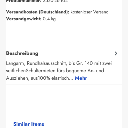
Produktnummer:
2520-26-104
Versandkosten (Deutschland):
kostenloser Versand
Versandgewicht:
0.4 kg
Beschreibung
Langarm, Rundhalsausschnitt, bis Gr. 140 mit zwei
seitlichenSchulternieten fürs bequeme An- und
Ausziehen, aus100% elastisch…
Mehr
Produktgalerie überspringen
Similar Items