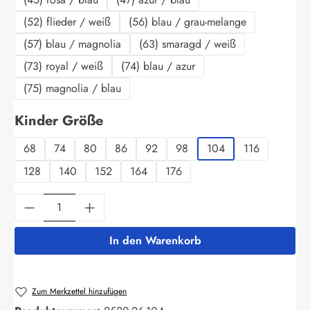
(52) flieder / weiß
(56) blau / grau-melange
(57) blau / magnolia
(63) smaragd / weiß
(73) royal / weiß
(74) blau / azur
(75) magnolia / blau
auswählen
Kinder Größe
68
74
80
86
92
98
104
116
128
140
152
164
176
Produkt Anzahl: Gib den gewünschten Wert ein
In den Warenkorb
Zum Merkzettel hinzufügen