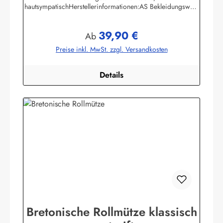
hautsympatischHerstellerinformationen:AS Bekleidungswerk
GmbHHeglitzer Str. 1226409 Wittmundinfo@modas-
bekleidung.de
39,90 €
Regulärer Preis:
Ab
Preise inkl. MwSt. zzgl. Versandkosten
Details
Bretonische Rollmütze klassisch