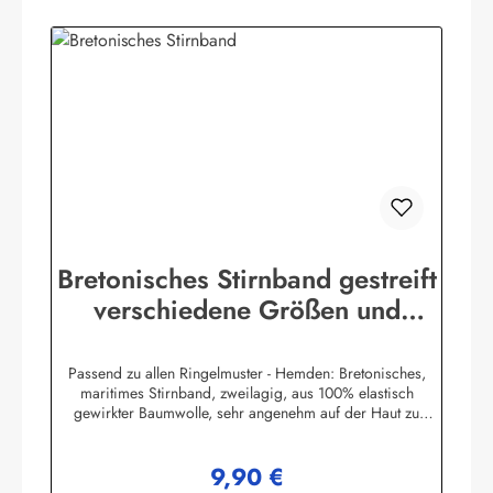
Bretonisches Stirnband gestreift
verschiedene Größen und
Farben
Passend zu allen Ringelmuster - Hemden: Bretonisches,
maritimes Stirnband, zweilagig, aus 100% elastisch
gewirkter Baumwolle, sehr angenehm auf der Haut zu
tragen. (ca. 225 g/m²) Herstellerinformationen:AS
Bekleidungswerk GmbHHeglitzer Str. 1226409
9,90 €
Wittmundinfo@modas-bekleidung.de
Regulärer Preis: