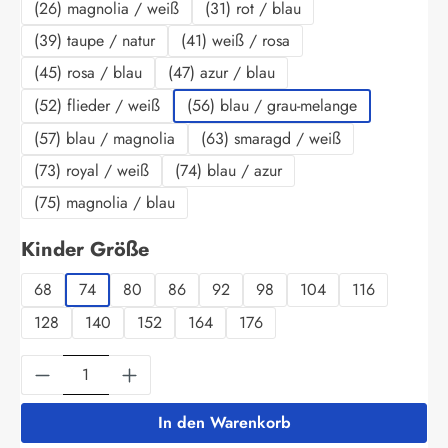
(26) magnolia / weiß
(31) rot / blau
(39) taupe / natur
(41) weiß / rosa
(45) rosa / blau
(47) azur / blau
(52) flieder / weiß
(56) blau / grau-melange
(57) blau / magnolia
(63) smaragd / weiß
(73) royal / weiß
(74) blau / azur
(75) magnolia / blau
auswählen
Kinder Größe
68
74
80
86
92
98
104
116
128
140
152
164
176
Produkt Anzahl: Gib den gewünschten Wert ein
In den Warenkorb