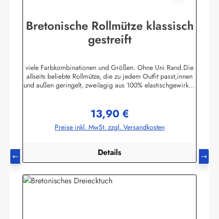
Bretonische Rollmütze klassisch
gestreift
viele Farbkombinationen und Größen. Ohne Uni Rand.Die
allseits beliebte Rollmütze, die zu jedem Outfit passt,innen
und außen geringelt, zweilagig aus 100% elastischgewirkter
Baumwolle, ausgezeichneter UV-Schutz, in
allenbretonischen Farben lieferbar. (ca. 225 g/m²)Passend
13,90 €
zu allen Ringelmuster - Hemden. Größe 0 - bis 46 cm
Regulärer Preis:
Kopfumfang (bis 18 Monate)Größe 1 - bis 52 cm
Preise inkl. MwSt. zzgl. Versandkosten
Kopfumfang (Kleinkinder)Größe 2 - bis 55 cm Kopfumfang
(Kinder)Größe 3 - bis 58 cm KopfumfangGröße 4 - bis 61
cm Kopfumfang Herstellerinformationen:AS
Details
Bekleidungswerk GmbHHeglitzer Str. 1226409
Wittmundinfo@modas-bekleidung.de