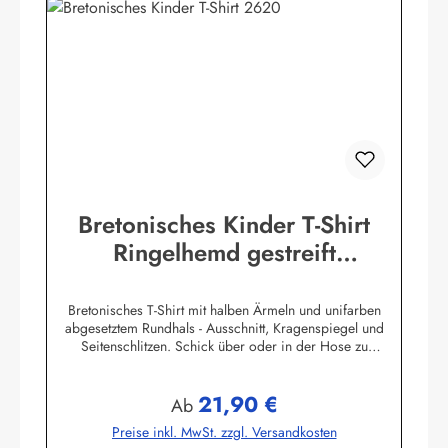
Bretonisches Kinder T-Shirt
Ringelhemd gestreift
Kinderkleidung
Bretonisches T-Shirt mit halben Ärmeln und unifarben
abgesetztem Rundhals - Ausschnitt, Kragenspiegel und
Seitenschlitzen. Schick über oder in der Hose zu
tragen.100% Baumwolle, herrlich elastisch gewirkt und
angenehm auf der Haut.
21,90 €
Farbtabelle:Herstellerinformationen:AS Bekleidungswerk
Regulärer Preis:
Ab
GmbHHeglitzer Str. 1226409 Wittmundinfo@modas-
Preise inkl. MwSt. zzgl. Versandkosten
bekleidung.de