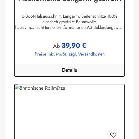
U-Boot-Halsausschnitt, Langarm, Seitenschlitze 100%
elastisch gewirkte Baumwolle,
hautsympatischHerstellerinformationen:AS Bekleidungswerk
GmbHHeglitzer Str. 1226409 Wittmundinfo@modas-
bekleidung.de
39,90 €
Regulärer Preis:
Ab
Preise inkl. MwSt. zzgl. Versandkosten
Details