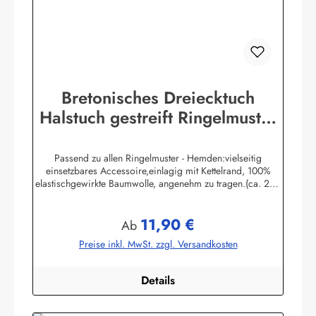
Bretonisches Dreiecktuch
Halstuch gestreift Ringelmuster
verschiedene Größen
Passend zu allen Ringelmuster - Hemden:vielseitig
einsetzbares Accessoire,einlagig mit Kettelrand, 100%
elastischgewirkte Baumwolle, angenehm zu tragen.(ca. 225
g/m²) Größen:ca. 80 x 80 x 113 cmca. 60 x 60 x 85 cmca.
49 x 49 x 70 cmHerstellerinformationen:AS
11,90 €
Bekleidungswerk GmbHHeglitzer Str. 1226409
Regulärer Preis:
Ab
Wittmundinfo@modas-bekleidung.de
Preise inkl. MwSt. zzgl. Versandkosten
Details