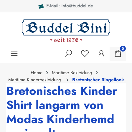
Bei Fragen: 040 - 46 28 52
alt springen
0
Home
Maritime Bekleidung
Maritime Kinderbekleidung
Bretonischer Ringellook
Bretonisches Kinder
Shirt langarm von
Modas Kinderhemd