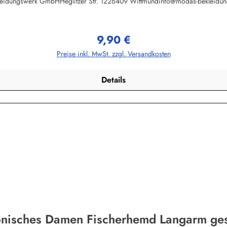
leidungswerk GmbHHeglitzer Str. 1226409 Wittmundinfo@modas-bekleidun
9,90 €
Regulärer Preis:
Preise inkl. MwSt. zzgl. Versandkosten
Details
onisches Damen Fischerhemd Langarm gest