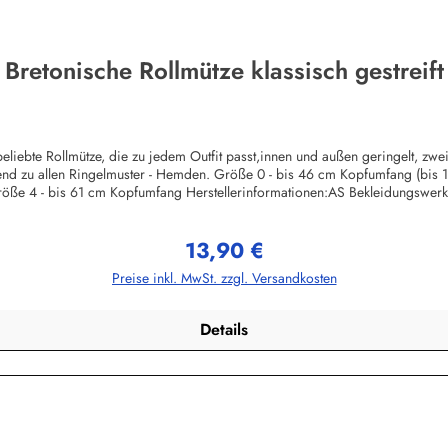
Bretonische Rollmütze klassisch gestreift
liebte Rollmütze, die zu jedem Outfit passt,innen und außen geringelt, zw
ssend zu allen Ringelmuster - Hemden. Größe 0 - bis 46 cm Kopfumfang (bis
öße 4 - bis 61 cm Kopfumfang Herstellerinformationen:AS Bekleidungswe
13,90 €
Regulärer Preis:
Preise inkl. MwSt. zzgl. Versandkosten
Details