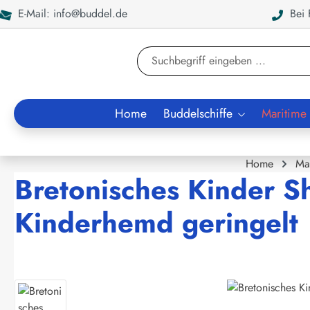
E-Mail: info@buddel.de
Bei F
en
Zur Suche springen
Home
Buddelschiffe
Maritime
Home
Ma
Bretonisches Kinder S
Kinderhemd geringelt
Bildergalerie überspringen