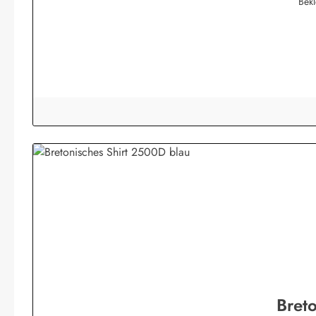
Bek
Bret