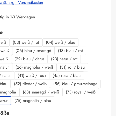
MwSt. zzgl. Versandkosten
tig in 1-3 Werktagen
auswählen
be
weiß
(03) weiß / rot
(04) weiß / blau
 weiß
(06) blau / smaragd
(13) blau / rot
 weiß
(22) blau / citrus
(23) natur / rot
 natur
(26) magnolia / weiß
(31) rot / blau
/ natur
(41) weiß / rosa
(45) rosa / blau
 blau
(52) flieder / weiß
(56) blau / grau-melange
 magnolia
(63) smaragd / weiß
(73) royal / weiß
 azur
(75) magnolia / blau
auswählen
röße