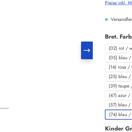
Preise inkl. 
Versandfer
Bret. Far
(02) rot / 
(05) blau /
(14) rosa /
(25) blau /
(39) taupe 
(47) azur /
(57) blau /
(74) blau /
Kinder G