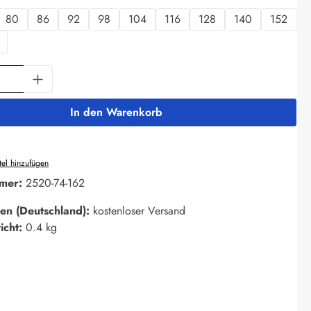
80
86
92
98
104
116
128
140
152
Anzahl: Gib den gewünschten Wert ein oder 
In den Warenkorb
el hinzufügen
mer:
2520-74-162
en (Deutschland):
kostenloser Versand
icht:
0.4 kg