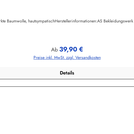
ewirkte Baumwolle, hautsympatischHerstellerinformationen:AS Bekleidungs
39,90 €
Regulärer Preis:
Ab
Preise inkl. MwSt. zzgl. Versandkosten
Details