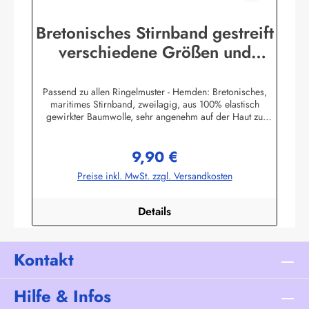
Bretonisches Stirnband gestreift
verschiedene Größen und
Farben
Passend zu allen Ringelmuster - Hemden: Bretonisches,
maritimes Stirnband, zweilagig, aus 100% elastisch
gewirkter Baumwolle, sehr angenehm auf der Haut zu
tragen. (ca. 225 g/m²) Herstellerinformationen:AS
Bekleidungswerk GmbHHeglitzer Str. 1226409
9,90 €
Wittmundinfo@modas-bekleidung.de
Regulärer Preis:
Preise inkl. MwSt. zzgl. Versandkosten
Details
Kontakt
Hilfe & Infos