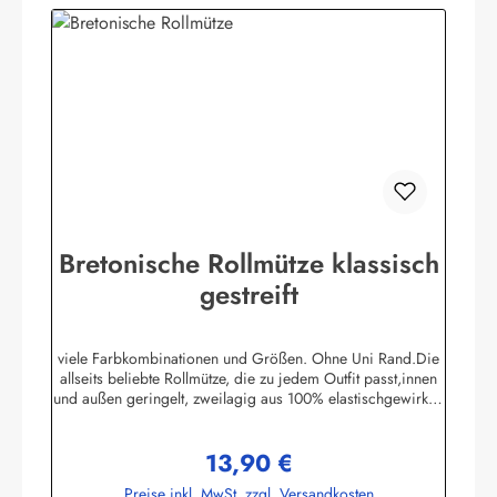
Bretonische Rollmütze klassisch
gestreift
viele Farbkombinationen und Größen. Ohne Uni Rand.Die
allseits beliebte Rollmütze, die zu jedem Outfit passt,innen
und außen geringelt, zweilagig aus 100% elastischgewirkter
Baumwolle, ausgezeichneter UV-Schutz, in
allenbretonischen Farben lieferbar. (ca. 225 g/m²)Passend
13,90 €
zu allen Ringelmuster - Hemden. Größe 0 - bis 46 cm
Regulärer Preis:
Kopfumfang (bis 18 Monate)Größe 1 - bis 52 cm
Preise inkl. MwSt. zzgl. Versandkosten