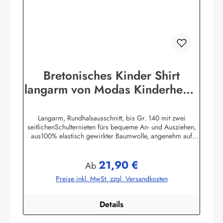
Bretonisches Kinder Shirt
langarm von Modas Kinderhemd
geringelt
Langarm, Rundhalsausschnitt, bis Gr. 140 mit zwei
seitlichenSchulternieten fürs bequeme An- und Ausziehen,
aus100% elastisch gewirkter Baumwolle, angenehm auf
derHaut zu tragen. (ca. 225
g/m²)Herstellerinformationen:AS Bekleidungswerk
21,90 €
GmbHHeglitzer Str. 1226409 Wittmundinfo@modas-
Regulärer Preis:
Ab
bekleidung.de
Preise inkl. MwSt. zzgl. Versandkosten
Details