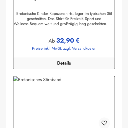
Kapuzenhemd geringelt
Bretonische Kinder Kapuzenshirts, leger im typischen Stil
geschnitten. Das Shirt für Freizeit, Sport und
Wellness.Bequem weit und großzügig lang geschnitten. Die
hochangesetzte Kapuze und der Bundabschluß sind
verstellbar mit Kordelzugunifarbene elastische
32,90 €
Ärmelbündchen, zwei praktische Seitentaschen100%
Regulärer Preis:
Ab
Baumwolle, herrlich elastisch gewirkt und angenehm auf der
Preise inkl. MwSt. zzgl. Versandkosten
HautBis Größe 140 ersetzen aus Sicherheitsgründen ein
elastischer Gummizug und ein Knopf mit Kordelschlaufe
den Kordelzug in der Kapuze ! Herstellerinformationen:AS
Details
Bekleidungswerk GmbHHeglitzer Str. 1226409
Wittmundinfo@modas-bekleidung.de