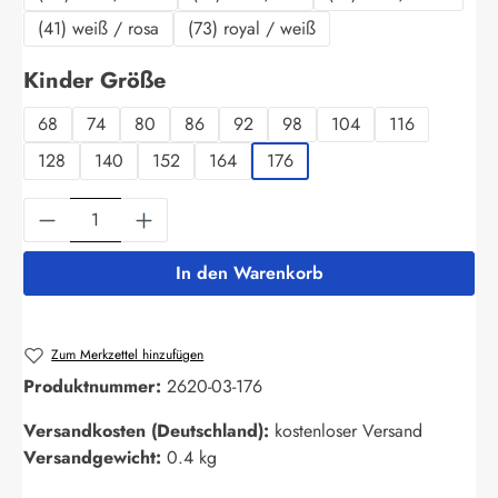
(41) weiß / rosa
(73) royal / weiß
auswählen
Kinder Größe
68
74
80
86
92
98
104
116
128
140
152
164
176
Produkt Anzahl: Gib den gewünschten Wert ein
In den Warenkorb
Zum Merkzettel hinzufügen
Produktnummer:
2620-03-176
Versandkosten (Deutschland):
kostenloser Versand
Versandgewicht:
0.4 kg