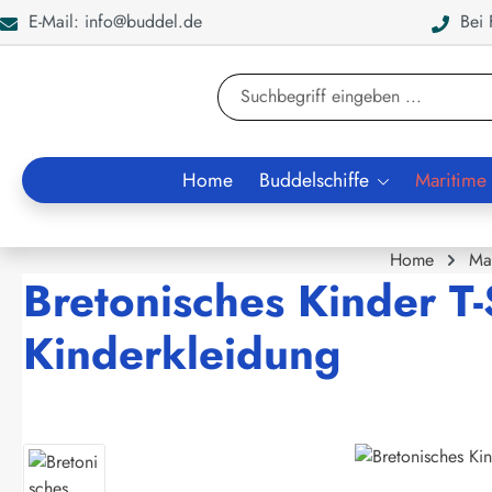
E-Mail: info@buddel.de
Bei F
en
Zur Suche springen
Home
Buddelschiffe
Maritime
Home
Ma
Bretonisches Kinder T-
Kinderkleidung
Bildergalerie überspringen