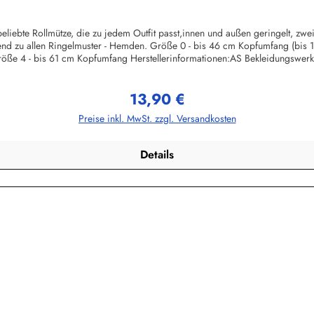
liebte Rollmütze, die zu jedem Outfit passt,innen und außen geringelt, zw
ssend zu allen Ringelmuster - Hemden. Größe 0 - bis 46 cm Kopfumfang (bis
öße 4 - bis 61 cm Kopfumfang Herstellerinformationen:AS Bekleidungswe
13,90 €
Regulärer Preis:
Preise inkl. MwSt. zzgl. Versandkosten
Details