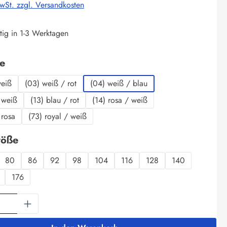
MwSt. zzgl. Versandkosten
tig in 1-3 Werktagen
auswählen
be
weiß
(03) weiß / rot
(04) weiß / blau
 weiß
(13) blau / rot
(14) rosa / weiß
 rosa
(73) royal / weiß
auswählen
röße
80
86
92
98
104
116
128
140
176
Anzahl: Gib den gewünschten Wert ein oder 