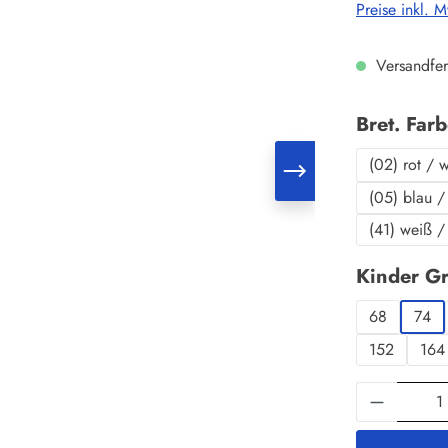
Preise inkl. 
Versandfer
Bret. Far
(02) rot / 
(05) blau /
(41) weiß /
Kinder G
68
74
152
164
Produkt 