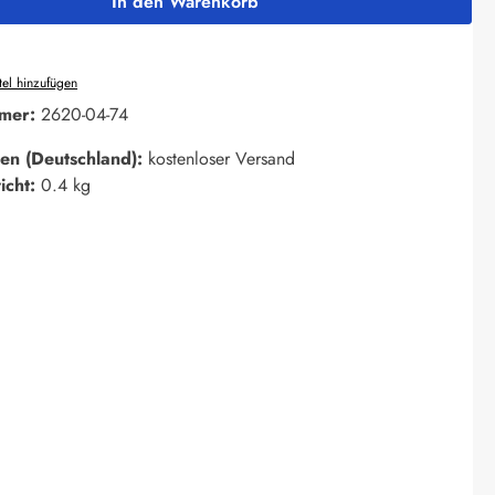
In den Warenkorb
el hinzufügen
mer:
2620-04-74
en (Deutschland):
kostenloser Versand
icht:
0.4 kg