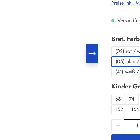
Preise inkl. 
Versandfer
Bret. Far
(02) rot / 
(05) blau /
(41) weiß /
Kinder G
68
74
152
164
Produkt 