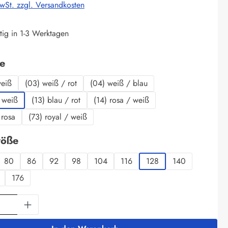
MwSt. zzgl. Versandkosten
tig in 1-3 Werktagen
auswählen
be
weiß
(03) weiß / rot
(04) weiß / blau
 weiß
(13) blau / rot
(14) rosa / weiß
 rosa
(73) royal / weiß
auswählen
röße
80
86
92
98
104
116
128
140
176
Anzahl: Gib den gewünschten Wert ein oder 