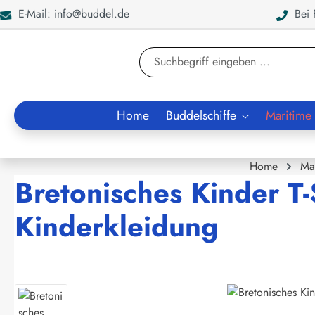
E-Mail: info@buddel.de
Bei F
en
Zur Suche springen
Home
Buddelschiffe
Maritime
Home
Ma
Bretonisches Kinder T-
Kinderkleidung
Bildergalerie überspringen