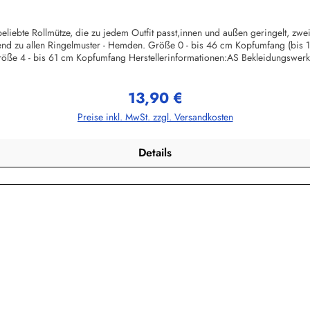
liebte Rollmütze, die zu jedem Outfit passt,innen und außen geringelt, zw
ssend zu allen Ringelmuster - Hemden. Größe 0 - bis 46 cm Kopfumfang (bis
öße 4 - bis 61 cm Kopfumfang Herstellerinformationen:AS Bekleidungswe
13,90 €
Regulärer Preis:
Preise inkl. MwSt. zzgl. Versandkosten
Details