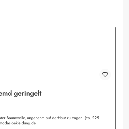
emd geringelt
rkter Baumwolle, angenehm auf derHaut zu tragen. (ca. 225
@modas-bekleidung.de