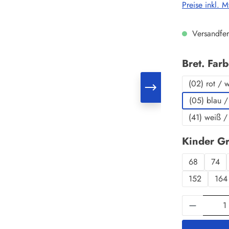
Preise inkl. 
Versandfer
Bret. Far
(02) rot / 
(05) blau /
(41) weiß /
Kinder G
68
74
152
164
Produkt 