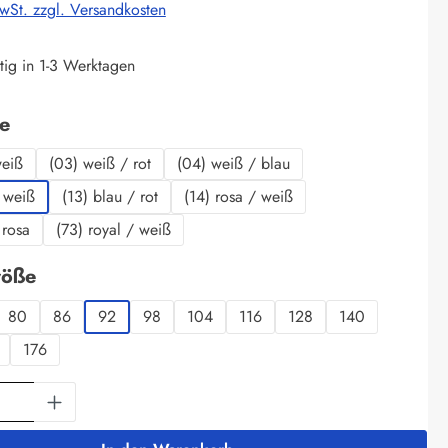
MwSt. zzgl. Versandkosten
tig in 1-3 Werktagen
auswählen
be
weiß
(03) weiß / rot
(04) weiß / blau
 weiß
(13) blau / rot
(14) rosa / weiß
 rosa
(73) royal / weiß
auswählen
röße
80
86
92
98
104
116
128
140
176
Anzahl: Gib den gewünschten Wert ein oder 