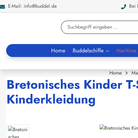
E-Mail: info@buddel.de
Bei F
en
Zur Suche springen
Home
Buddelschiffe
Maritime
Home
Ma
Bretonisches Kinder T-
Kinderkleidung
Bildergalerie überspringen