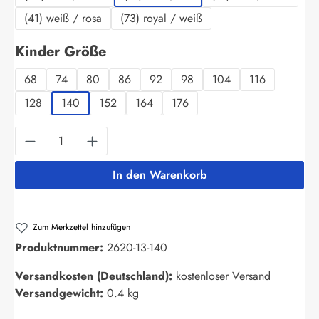
(41) weiß / rosa
(73) royal / weiß
auswählen
Kinder Größe
68
74
80
86
92
98
104
116
128
140
152
164
176
Produkt Anzahl: Gib den gewünschten Wert ein
In den Warenkorb
Zum Merkzettel hinzufügen
Produktnummer:
2620-13-140
Versandkosten (Deutschland):
kostenloser Versand
Versandgewicht:
0.4 kg