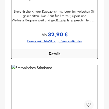
Kapuzenhemd geringelt
Bretonische Kinder Kapuzenshirts, leger im typischen Stil
geschnitten. Das Shirt für Freizeit, Sport und
Wellness.Bequem weit und großzügig lang geschnitten. Die
hochangesetzte Kapuze und der Bundabschluß sind
verstellbar mit Kordelzugunifarbene elastische
32,90 €
Ärmelbündchen, zwei praktische Seitentaschen100%
Regulärer Preis:
Ab
Baumwolle, herrlich elastisch gewirkt und angenehm auf der
Preise inkl. MwSt. zzgl. Versandkosten
HautBis Größe 140 ersetzen aus Sicherheitsgründen ein
elastischer Gummizug und ein Knopf mit Kordelschlaufe
den Kordelzug in der Kapuze ! Herstellerinformationen:AS
Details
Bekleidungswerk GmbHHeglitzer Str. 1226409
Wittmundinfo@modas-bekleidung.de