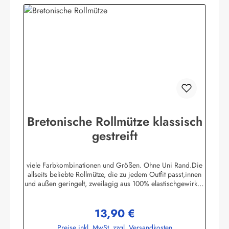
Bretonische Rollmütze klassisch
gestreift
viele Farbkombinationen und Größen. Ohne Uni Rand.Die
allseits beliebte Rollmütze, die zu jedem Outfit passt,innen
und außen geringelt, zweilagig aus 100% elastischgewirkter
Baumwolle, ausgezeichneter UV-Schutz, in
allenbretonischen Farben lieferbar. (ca. 225 g/m²)Passend
13,90 €
zu allen Ringelmuster - Hemden. Größe 0 - bis 46 cm
Regulärer Preis:
Kopfumfang (bis 18 Monate)Größe 1 - bis 52 cm
Preise inkl. MwSt. zzgl. Versandkosten