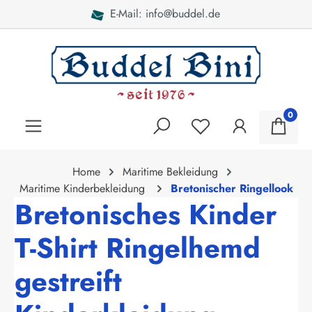
de
Bei Fragen: 040 - 46 2
alt springen
0
Home
Maritime Bekleidung
Maritime Kinderbekleidung
Bretonischer Ringellook
Bretonisches Kinder
T-Shirt Ringelhemd
gestreift