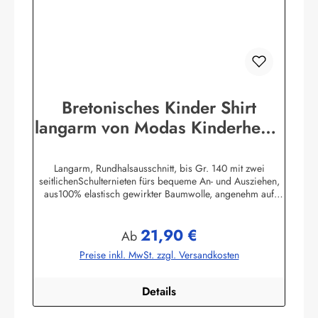
Bretonisches Kinder Shirt
langarm von Modas Kinderhemd
geringelt
Langarm, Rundhalsausschnitt, bis Gr. 140 mit zwei
seitlichenSchulternieten fürs bequeme An- und Ausziehen,
aus100% elastisch gewirkter Baumwolle, angenehm auf
derHaut zu tragen. (ca. 225
g/m²)Herstellerinformationen:AS Bekleidungswerk
21,90 €
GmbHHeglitzer Str. 1226409 Wittmundinfo@modas-
Regulärer Preis:
Ab
bekleidung.de
Preise inkl. MwSt. zzgl. Versandkosten
Details