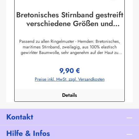
Bretonisches Stirnband gestreift
verschiedene Größen und
Farben
Passend zu allen Ringelmuster - Hemden: Bretonisches,
maritimes Stirnband, zweilagig, aus 100% elastisch
gewirkter Baumwolle, sehr angenehm auf der Haut zu
tragen. (ca. 225 g/m²) Herstellerinformationen:AS
Bekleidungswerk GmbHHeglitzer Str. 1226409
9,90 €
Wittmundinfo@modas-bekleidung.de
Regulärer Preis:
Preise inkl. MwSt. zzgl. Versandkosten
Details
Kontakt
Hilfe & Infos