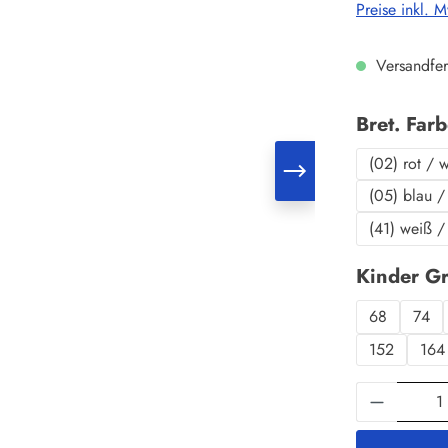
Preise inkl. 
Versandfer
Bret. Far
(02) rot / 
(05) blau /
(41) weiß /
Kinder G
68
74
152
164
Produkt 