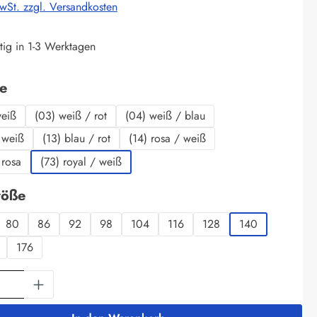
MwSt. zzgl. Versandkosten
tig in 1-3 Werktagen
auswählen
be
weiß
(03) weiß / rot
(04) weiß / blau
 weiß
(13) blau / rot
(14) rosa / weiß
 rosa
(73) royal / weiß
auswählen
röße
80
86
92
98
104
116
128
140
176
Anzahl: Gib den gewünschten Wert ein oder 