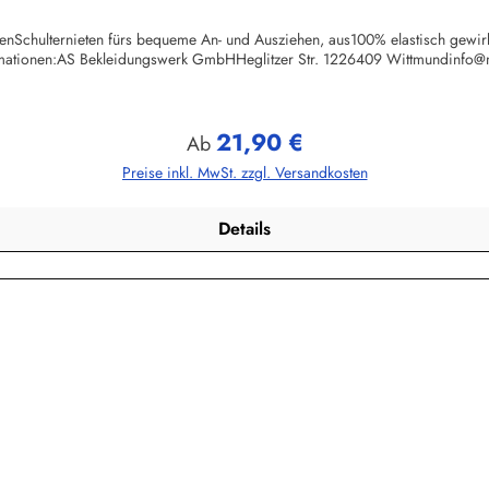
chenSchulternieten fürs bequeme An- und Ausziehen, aus100% elastisch gewi
rmationen:AS Bekleidungswerk GmbHHeglitzer Str. 1226409 Wittmundinfo
21,90 €
Regulärer Preis:
Ab
Preise inkl. MwSt. zzgl. Versandkosten
Details