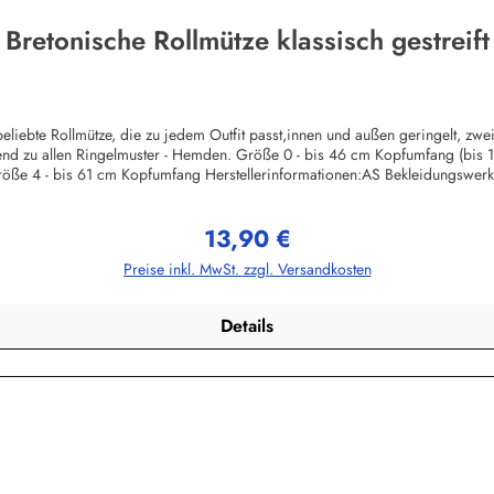
Bretonische Rollmütze klassisch gestreift
liebte Rollmütze, die zu jedem Outfit passt,innen und außen geringelt, zw
ssend zu allen Ringelmuster - Hemden. Größe 0 - bis 46 cm Kopfumfang (bis
öße 4 - bis 61 cm Kopfumfang Herstellerinformationen:AS Bekleidungswe
13,90 €
Regulärer Preis:
Preise inkl. MwSt. zzgl. Versandkosten
Details