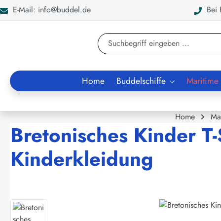
E-Mail: info@buddel.de
Bei F
en
Zur Suche springen
Home
Buddelschiffe
Maritime
Home
Ma
Bretonisches Kinder T-
Kinderkleidung
Bildergalerie überspringen