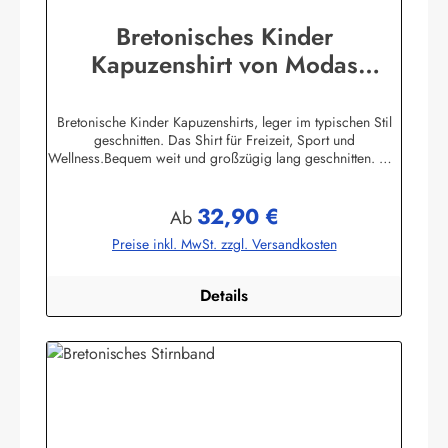
Bretonisches Kinder
Kapuzenshirt von Modas
Kapuzenhemd geringelt
Bretonische Kinder Kapuzenshirts, leger im typischen Stil
geschnitten. Das Shirt für Freizeit, Sport und
Wellness.Bequem weit und großzügig lang geschnitten. Die
hochangesetzte Kapuze und der Bundabschluß sind
verstellbar mit Kordelzugunifarbene elastische
32,90 €
Ärmelbündchen, zwei praktische Seitentaschen100%
Regulärer Preis:
Ab
Baumwolle, herrlich elastisch gewirkt und angenehm auf der
Preise inkl. MwSt. zzgl. Versandkosten
HautBis Größe 140 ersetzen aus Sicherheitsgründen ein
elastischer Gummizug und ein Knopf mit Kordelschlaufe
den Kordelzug in der Kapuze ! Herstellerinformationen:AS
Details
Bekleidungswerk GmbHHeglitzer Str. 1226409
Wittmundinfo@modas-bekleidung.de