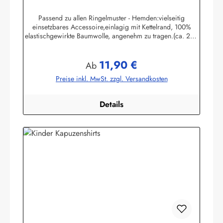
verschiedene Größen
Passend zu allen Ringelmuster - Hemden:vielseitig
einsetzbares Accessoire,einlagig mit Kettelrand, 100%
elastischgewirkte Baumwolle, angenehm zu tragen.(ca. 225
g/m²) Größen:ca. 80 x 80 x 113 cmca. 60 x 60 x 85 cmca.
49 x 49 x 70 cmHerstellerinformationen:AS
11,90 €
Bekleidungswerk GmbHHeglitzer Str. 1226409
Regulärer Preis:
Ab
Wittmundinfo@modas-bekleidung.de
Preise inkl. MwSt. zzgl. Versandkosten
Details