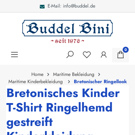
l.de
Bei Fragen: 040 - 46
alt springen
0
Home
Maritime Bekleidung
Maritime Kinderbekleidung
Bretonischer Ringellook
Bretonisches Kinder
T-Shirt Ringelhemd
gestreift