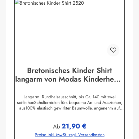
Bretonisches Kinder Shirt
langarm von Modas Kinderhemd
geringelt
Langarm, Rundhalsausschnitt, bis Gr. 140 mit zwei
seitlichenSchulternieten fürs bequeme An- und Ausziehen,
aus100% elastisch gewirkter Baumwolle, angenehm auf
derHaut zu tragen. (ca. 225
g/m²)Herstellerinformationen:AS Bekleidungswerk
21,90 €
GmbHHeglitzer Str. 1226409 Wittmundinfo@modas-
Regulärer Preis:
Ab
bekleidung.de
Preise inkl. MwSt. zzgl. Versandkosten