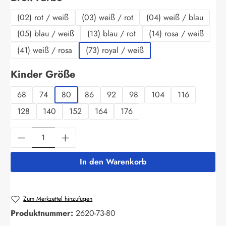
(02) rot / weiß
(03) weiß / rot
(04) weiß / blau
(05) blau / weiß
(13) blau / rot
(14) rosa / weiß
(41) weiß / rosa
(73) royal / weiß
auswählen
Kinder Größe
68
74
80
86
92
98
104
116
128
140
152
164
176
Produkt Anzahl: Gib den gewünschten Wert ein
In den Warenkorb
Zum Merkzettel hinzufügen
Produktnummer:
2620-73-80