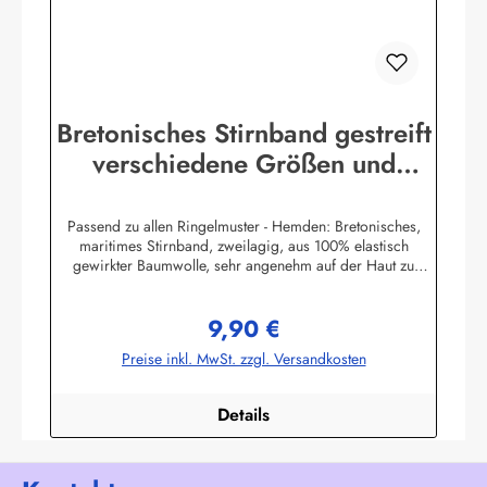
Bretonisches Stirnband gestreift
verschiedene Größen und
Farben
Passend zu allen Ringelmuster - Hemden: Bretonisches,
maritimes Stirnband, zweilagig, aus 100% elastisch
gewirkter Baumwolle, sehr angenehm auf der Haut zu
tragen. (ca. 225 g/m²) Herstellerinformationen:AS
Bekleidungswerk GmbHHeglitzer Str. 1226409
9,90 €
Wittmundinfo@modas-bekleidung.de
Regulärer Preis:
Preise inkl. MwSt. zzgl. Versandkosten
Details