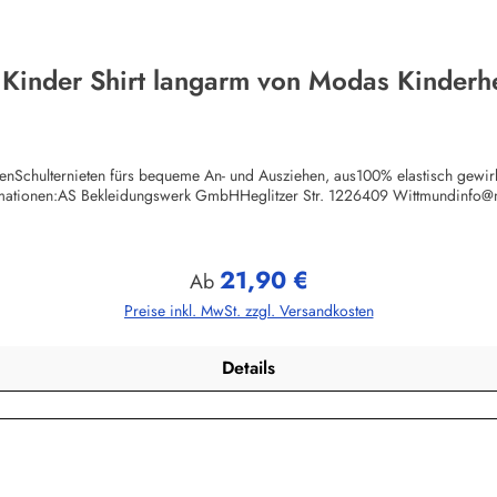
 Kinder Shirt langarm von Modas Kinderh
chenSchulternieten fürs bequeme An- und Ausziehen, aus100% elastisch gewi
rmationen:AS Bekleidungswerk GmbHHeglitzer Str. 1226409 Wittmundinfo
21,90 €
Regulärer Preis:
Ab
Preise inkl. MwSt. zzgl. Versandkosten
Details