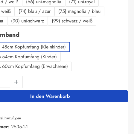
gd / weiß
(66) uni-magnolia
(71) uni-royal
/ weiß
(74) blau / azur
(75) magnolia / blau
ua
(90) uni-schwarz
(99) schwarz / weiß
auswählen
irnband
s 48cm Kopfumfang (Kleinkinder)
s 54cm Kopfumfang (Kinder)
s 60cm Kopfumfang (Erwachsene)
Anzahl: Gib den gewünschten Wert ein oder 
In den Warenkorb
el hinzufügen
mer:
2535-1-1