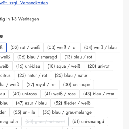
MwSt. zzgl. Versandkosten
tig in 1-3 Werktagen
auswählen
be
iß
(02) rot / weiß
(03) weiß / rot
(04) weiß / blau
 weiß
(06) blau / smaragd
(13) blau / rot
 weiß
(16) uni-blau
(18) aqua / weiß
(20) uni-rot
citrus
(23) natur / rot
(25) blau / natur
lia / weiß
(27) royal / rot
(30) uni-taupe
lau
(40) uni-rosa
(41) weiß / rosa
(43) blau / rosa
 blau
(47) azur / blau
(52) flieder / weiß
eder
(55) uni-lila
(56) blau / grau-melange
 magnolia
(58) grau / anthrazit
(61) uni-smaragd
(Diese Option ist zurzeit nicht verfügbar.)