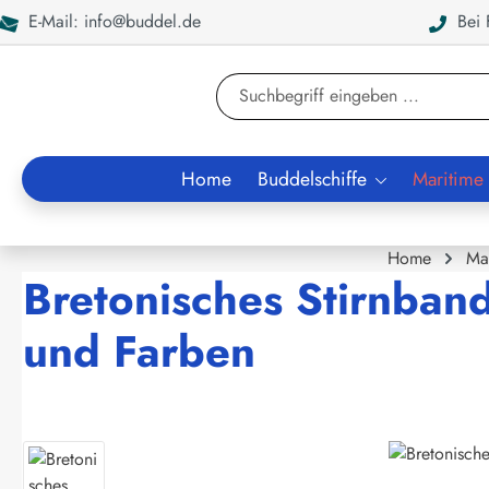
E-Mail: info@buddel.de
Bei F
en
Zur Suche springen
Home
Buddelschiffe
Maritime
Home
Ma
Bretonisches Stirnban
und Farben
Bildergalerie überspringen