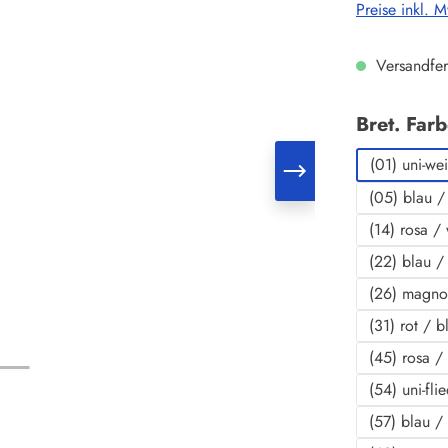
Preise inkl. 
Versandfer
Bret. Far
(01) uni-we
(05) blau /
(14) rosa /
(22) blau / 
(26) magno
(31) rot / b
(45) rosa /
(54) uni-fli
(57) blau /