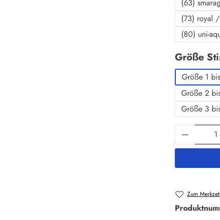
(63) smara
(73) royal 
(80) uni-aq
Größe St
Größe 1 bi
Größe 2 bi
Größe 3 bi
Produkt 
Zum Merkzett
Produktnum