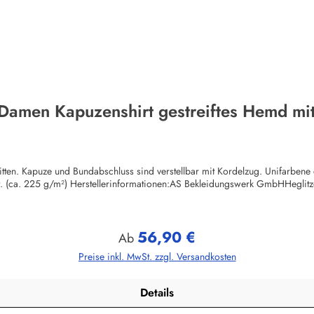
 Damen Kapuzenshirt gestreiftes Hemd mit
itten. Kapuze und Bundabschluss sind verstellbar mit Kordelzug. Unifarben
ut. (ca. 225 g/m²) Herstellerinformationen:AS Bekleidungswerk GmbHHegli
56,90 €
Regulärer Preis:
Ab
Preise inkl. MwSt. zzgl. Versandkosten
Details