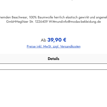
herhemden Beachwear, 100% Baumwolle herrlich elastisch gewirkt und angene
GmbHHeglitzer Str. 1226409 Wittmundinfo@modas-bekleidung.de
39,90 €
Regulärer Preis:
Ab
Preise inkl. MwSt. zzgl. Versandkosten
Details