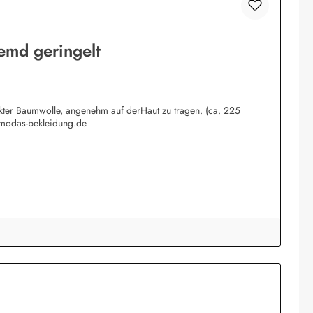
emd geringelt
rkter Baumwolle, angenehm auf derHaut zu tragen. (ca. 225
@modas-bekleidung.de