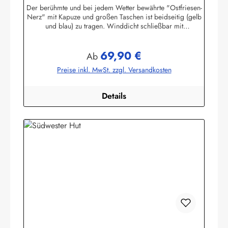
Der berühmte und bei jedem Wetter bewährte "Ostfriesen-
Nerz" mit Kapuze und großen Taschen ist beidseitig (gelb
und blau) zu tragen. Winddicht schließbar mit
Reißverschluss und Druckknopfleiste. Material: 100% Nylon
mit einer Außenbeschichtung aus 100% PVC
69,90 €
(Polyvinylchlorid)Achtung! Die Jacken fallen groß aus. Bitte
Regulärer Preis:
Ab
Größentabelle beachten.Selbstverständlich gewähren wir
Preise inkl. MwSt. zzgl. Versandkosten
Ihnen ein Umtauschrecht! Herstellerinformationen:AS
Bekleidungswerk GmbHHeglitzer Str. 1226409
Wittmundinfo@modas-bekleidung.de
Details