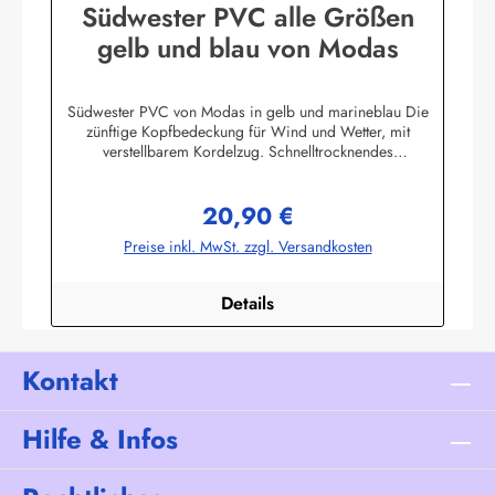
Südwester PVC alle Größen
gelb und blau von Modas
Südwester PVC von Modas in gelb und marineblau Die
zünftige Kopfbedeckung für Wind und Wetter, mit
verstellbarem Kordelzug. Schnelltrocknendes
Innenfutter.Aussenmaterial: 100% PVC (Polyvinylchlorid) mit
Polyester InnenfutterHerstellerinformationen:AS
20,90 €
Bekleidungswerk GmbHHeglitzer Str. 1226409
Regulärer Preis:
Wittmundinfo@modas-bekleidung.de
Preise inkl. MwSt. zzgl. Versandkosten
Details
Kontakt
Hilfe & Infos