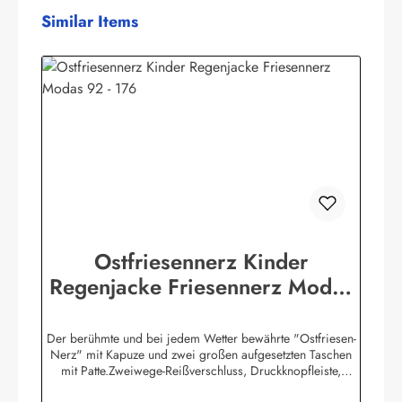
Produktgalerie überspringen
Similar Items
Ostfriesennerz Kinder
Regenjacke Friesennerz Modas
92 - 176
Der berühmte und bei jedem Wetter bewährte "Ostfriesen-
Nerz" mit Kapuze und zwei großen aufgesetzten Taschen
mit Patte.Zweiwege-Reißverschluss, Druckknopfleiste,
Ärmelabschlüsse mit Druckknöpfen in der Weite verstellbar,