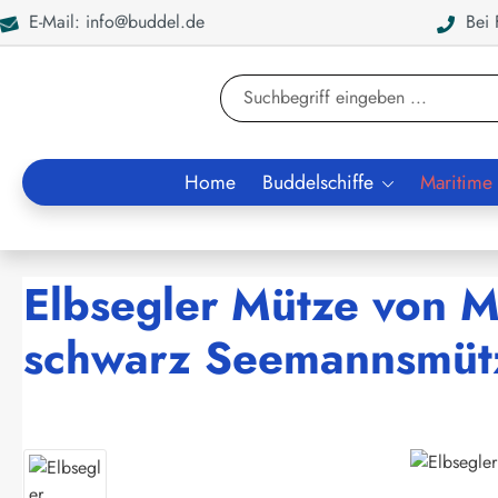
E-Mail: info@buddel.de
Bei F
en
Zur Suche springen
Home
Buddelschiffe
Maritime
Elbsegler Mütze von M
schwarz Seemannsmüt
Bildergalerie überspringen