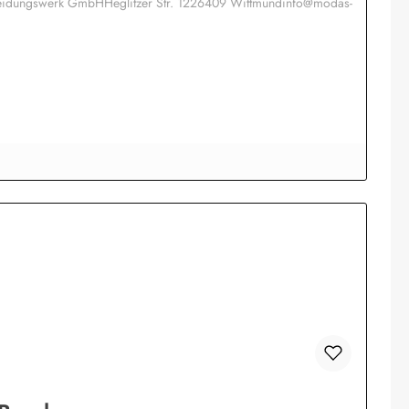
kleidungswerk GmbHHeglitzer Str. 1226409 Wittmundinfo@modas-