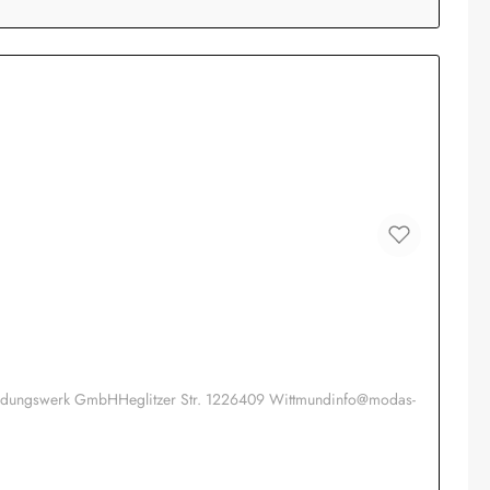
kleidungswerk GmbHHeglitzer Str. 1226409 Wittmundinfo@modas-