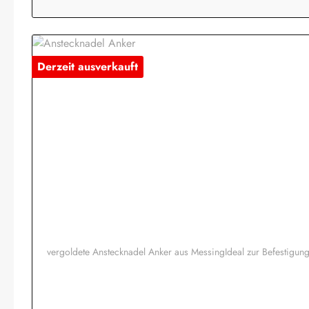
Derzeit ausverkauft
vergoldete Anstecknadel Anker aus MessingIdeal zur Befestig