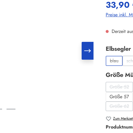
33,90 
Preise inkl. 
Derzeit aus
Elbsegler
blau
sc
(Diese Opti
Größe Mü
Größe 52
(Diese O
Größe 57
Größe 62
(Diese O
Zum Merkzett
Produktnum