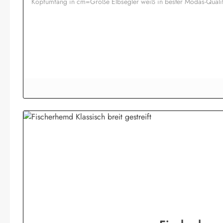
Kopfumfang in cm=Größe Elbsegler weiß in bester Modas-Quali