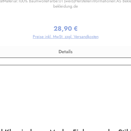
tätMaterial:100% BaumwolleFarbe:01 (weiß)Herstellerinformationen:AS Be
bekleidung.de
28,90 €
Regulärer Preis:
Preise inkl. MwSt. zzgl. Versandkosten
Details