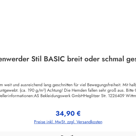
nwerder Stil BASIC breit oder schmal ge
m weit und ausreichend lang geschnitten für viel Bewegungsfreiheit. Mit ha
buntgewebt. (ca. 190 g/m²) Achtung! Die Hemden fallen sehr groß aus. Bitte
rstellerinformationen:AS Bekleidungswerk GmbHHeglitzer Str. 1226409 Wit
34,90 €
Regulärer Preis:
Preise inkl. MwSt. zzgl. Versandkosten