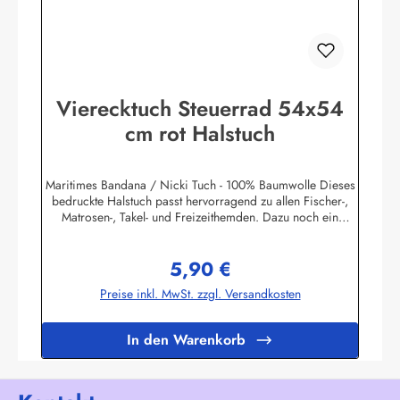
Vierecktuch Steuerrad 54x54
cm rot Halstuch
Maritimes Bandana / Nicki Tuch - 100% Baumwolle Dieses
bedruckte Halstuch passt hervorragend zu allen Fischer-,
Matrosen-, Takel- und Freizeithemden. Dazu noch ein
handgefertigter Makrameeknoten und das zünftige maritime
Outfit ist perfekt!Herstellerinformationen:AS
5,90 €
Bekleidungswerk GmbHHeglitzer Str. 1226409
Regulärer Preis:
Wittmundinfo@modas-bekleidung.de
Preise inkl. MwSt. zzgl. Versandkosten
In den Warenkorb