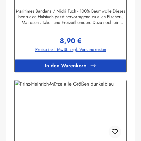
Maritimes Bandana / Nicki Tuch - 100% Baumwolle Dieses
bedruckte Halstuch passt hervorragend zu allen Fischer-,
Matrosen-, Takel- und Freizeithemden. Dazu noch ein
handgefertigter Makrameeknoten und das zünftige maritime
Outfit ist perfekt!Herstellerinformationen:AS
8,90 €
Bekleidungswerk GmbHHeglitzer Str. 1226409
Regulärer Preis:
Wittmundinfo@modas-bekleidung.de
Preise inkl. MwSt. zzgl. Versandkosten
In den Warenkorb