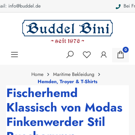
Bei Fragen: 040 - 46 28 52
alt springen
0
Home
Maritime Bekleidung
Hemden, Troyer & T-Shirts
Fischerhemd
Klassisch von Modas
Finkenwerder Stil