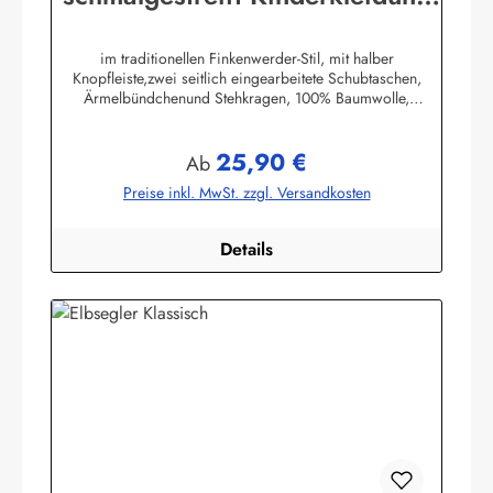
Hemd original Buscherump
im traditionellen Finkenwerder-Stil, mit halber
Knopfleiste,zwei seitlich eingearbeitete Schubtaschen,
Ärmelbündchenund Stehkragen, 100% Baumwolle,
buntgewebt. (ca. 190 g/m²)Herstellerinformationen:AS
Bekleidungswerk GmbHHeglitzer Str. 1226409
25,90 €
Wittmundinfo@modas-bekleidung.de
Regulärer Preis:
Ab
Preise inkl. MwSt. zzgl. Versandkosten
Details