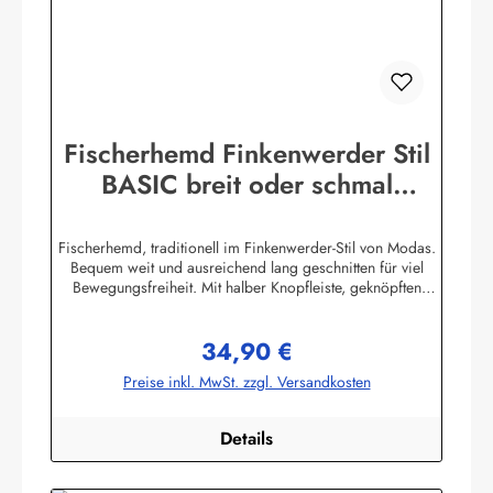
Fischerhemd Finkenwerder Stil
BASIC breit oder schmal
gestreift Buscherump
Fischerhemd, traditionell im Finkenwerder-Stil von Modas.
Bequem weit und ausreichend lang geschnitten für viel
Bewegungsfreiheit. Mit halber Knopfleiste, geknöpften
Ärmelbündchen, Stehkragen und einer aufgesetzten
Brusttasche.Beste Import - Qualität 100% Baumwolle,
34,90 €
buntgewebt. (ca. 190 g/m²) Achtung! Die Hemden fallen
Regulärer Preis:
sehr groß aus. Bitte Größentabelle beachten. Die
Preise inkl. MwSt. zzgl. Versandkosten
Größentabelle finden Sie unter diesem Link oder bei den
Bildern Herstellerinformationen:AS Bekleidungswerk
GmbHHeglitzer Str. 1226409 Wittmundinfo@modas-
Details
bekleidung.de