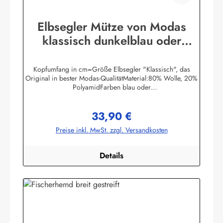
Elbsegler Mütze von Modas
klassisch dunkelblau oder
schwarz Seemannsmütze
Kopfumfang in cm=Größe Elbsegler "Klassisch", das
Original in bester Modas-QualitätMaterial:80% Wolle, 20%
PolyamidFarben blau oder
schwarzHerstellerinformationen:AS Bekleidungswerk
GmbHHeglitzer Str. 1226409 Wittmundinfo@modas-
33,90 €
bekleidung.de
Regulärer Preis:
Preise inkl. MwSt. zzgl. Versandkosten
Details