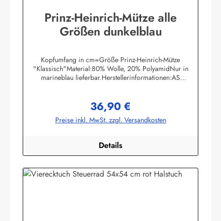
Prinz-Heinrich-Mütze alle
Größen dunkelblau
Kopfumfang in cm=Größe Prinz-Heinrich-Mütze
"Klassisch"Material:80% Wolle, 20% PolyamidNur in
marineblau lieferbar.Herstellerinformationen:AS
Bekleidungswerk GmbHHeglitzer Str. 1226409
Wittmundinfo@modas-bekleidung.de
36,90 €
Regulärer Preis:
Preise inkl. MwSt. zzgl. Versandkosten
Details