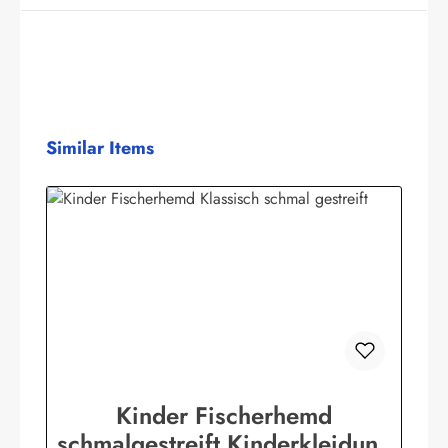
Produktgalerie überspringen
Similar Items
Kinder Fischerhemd
schmalgestreift Kinderkleidung