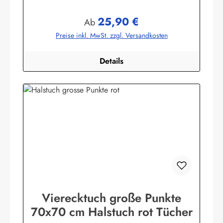
buntgewebt. (ca. 190 g/m²)Herstellerinformationen:AS
Bekleidungswerk GmbHHeglitzer Str. 1226409
25,90 €
Wittmundinfo@modas-bekleidung.de
Regulärer Preis:
Ab
Preise inkl. MwSt. zzgl. Versandkosten
Details
Vierecktuch große Punkte
70x70 cm Halstuch rot Tücher