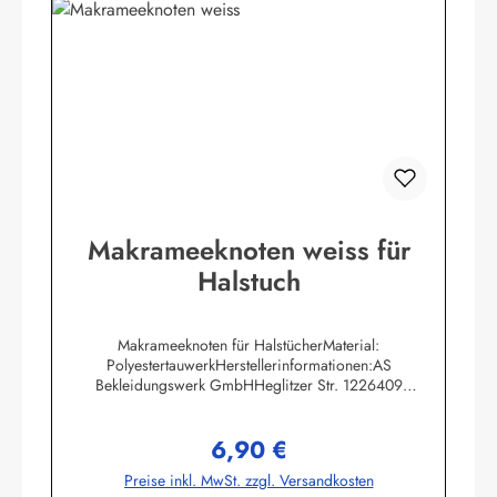
Makrameeknoten weiss für
Halstuch
Makrameeknoten für HalstücherMaterial:
PolyestertauwerkHerstellerinformationen:AS
Bekleidungswerk GmbHHeglitzer Str. 1226409
Wittmundinfo@modas-bekleidung.de
6,90 €
Regulärer Preis:
Preise inkl. MwSt. zzgl. Versandkosten