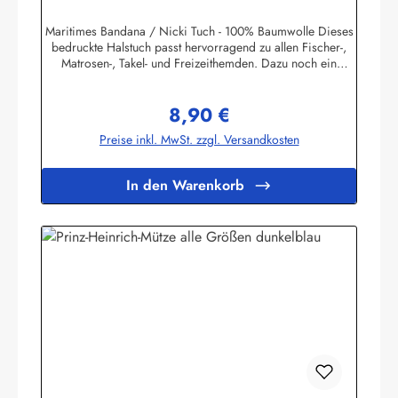
Maritimes Bandana / Nicki Tuch - 100% Baumwolle Dieses
bedruckte Halstuch passt hervorragend zu allen Fischer-,
Matrosen-, Takel- und Freizeithemden. Dazu noch ein
handgefertigter Makrameeknoten und das zünftige maritime
Outfit ist perfekt!Herstellerinformationen:AS
8,90 €
Bekleidungswerk GmbHHeglitzer Str. 1226409
Regulärer Preis:
Wittmundinfo@modas-bekleidung.de
Preise inkl. MwSt. zzgl. Versandkosten
In den Warenkorb