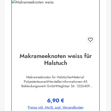
Makrameeknoten weiss für
Halstuch
Makrameeknoten für HalstücherMaterial:
PolyestertauwerkHerstellerinformationen:AS
Bekleidungswerk GmbHHeglitzer Str. 1226409
Wittmundinfo@modas-bekleidung.de
6,90 €
Regulärer Preis:
Preise inkl. MwSt. zzgl. Versandkosten