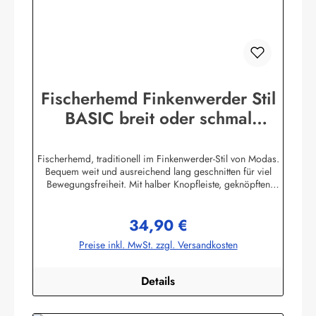
Fischerhemd Finkenwerder Stil
BASIC breit oder schmal
gestreift Buscherump
Fischerhemd, traditionell im Finkenwerder-Stil von Modas.
Bequem weit und ausreichend lang geschnitten für viel
Bewegungsfreiheit. Mit halber Knopfleiste, geknöpften
Ärmelbündchen, Stehkragen und einer aufgesetzten
Brusttasche.Beste Import - Qualität 100% Baumwolle,
34,90 €
buntgewebt. (ca. 190 g/m²) Achtung! Die Hemden fallen
Regulärer Preis:
sehr groß aus. Bitte Größentabelle beachten. Die
Preise inkl. MwSt. zzgl. Versandkosten
Größentabelle finden Sie unter diesem Link oder bei den
Bildern Herstellerinformationen:AS Bekleidungswerk
GmbHHeglitzer Str. 1226409 Wittmundinfo@modas-
Details
bekleidung.de