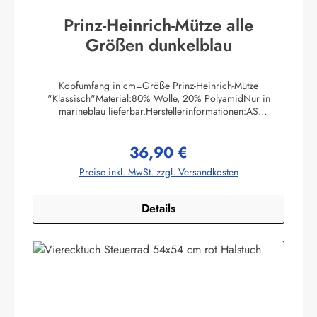
Prinz-Heinrich-Mütze alle
Größen dunkelblau
Kopfumfang in cm=Größe Prinz-Heinrich-Mütze
"Klassisch"Material:80% Wolle, 20% PolyamidNur in
marineblau lieferbar.Herstellerinformationen:AS
Bekleidungswerk GmbHHeglitzer Str. 1226409
Wittmundinfo@modas-bekleidung.de
36,90 €
Regulärer Preis:
Preise inkl. MwSt. zzgl. Versandkosten
Details