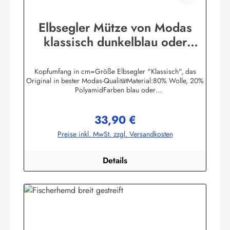
Elbsegler Mütze von Modas
klassisch dunkelblau oder
schwarz Seemannsmütze
Kopfumfang in cm=Größe Elbsegler "Klassisch", das
Original in bester Modas-QualitätMaterial:80% Wolle, 20%
PolyamidFarben blau oder
schwarzHerstellerinformationen:AS Bekleidungswerk
GmbHHeglitzer Str. 1226409 Wittmundinfo@modas-
33,90 €
bekleidung.de
Regulärer Preis:
Preise inkl. MwSt. zzgl. Versandkosten
Details