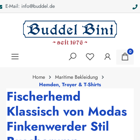
Bei Fragen: 040 - 46 28 52
alt springen
0
Home
Maritime Bekleidung
Hemden, Troyer & T-Shirts
Fischerhemd
Klassisch von Modas
Finkenwerder Stil