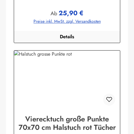
buntgewebt. (ca. 190 g/m²)Herstellerinformationen:AS
Bekleidungswerk GmbHHeglitzer Str. 1226409
25,90 €
Wittmundinfo@modas-bekleidung.de
Regulärer Preis:
Ab
Preise inkl. MwSt. zzgl. Versandkosten
Details
Vierecktuch große Punkte
70x70 cm Halstuch rot Tücher