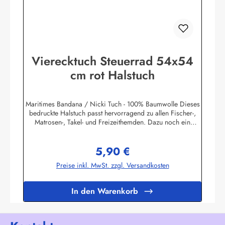
Vierecktuch Steuerrad 54x54
cm rot Halstuch
Maritimes Bandana / Nicki Tuch - 100% Baumwolle Dieses
bedruckte Halstuch passt hervorragend zu allen Fischer-,
Matrosen-, Takel- und Freizeithemden. Dazu noch ein
handgefertigter Makrameeknoten und das zünftige maritime
Outfit ist perfekt!Herstellerinformationen:AS
5,90 €
Bekleidungswerk GmbHHeglitzer Str. 1226409
Regulärer Preis:
Wittmundinfo@modas-bekleidung.de
Preise inkl. MwSt. zzgl. Versandkosten
In den Warenkorb