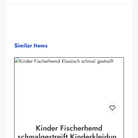
Produktgalerie überspringen
Similar Items
Kinder Fischerhemd
schmalgestreift Kinderkleidung