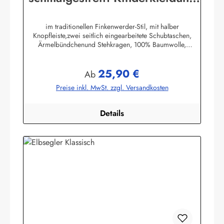
Hemd original Buscherump
im traditionellen Finkenwerder-Stil, mit halber
Knopfleiste,zwei seitlich eingearbeitete Schubtaschen,
Ärmelbündchenund Stehkragen, 100% Baumwolle,
buntgewebt. (ca. 190 g/m²)Herstellerinformationen:AS
Bekleidungswerk GmbHHeglitzer Str. 1226409
25,90 €
Wittmundinfo@modas-bekleidung.de
Regulärer Preis:
Ab
Preise inkl. MwSt. zzgl. Versandkosten
Details