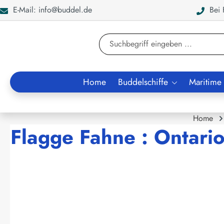
E-Mail: info@buddel.de
Bei F
en
Zur Suche springen
Home
Buddelschiffe
Maritime
Home
Flagge Fahne : Ontari
Bildergalerie überspringen