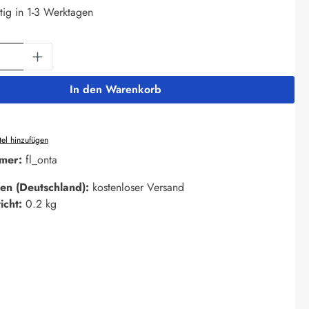
tig in 1-3 Werktagen
Anzahl: Gib den gewünschten Wert ein oder 
In den Warenkorb
el hinzufügen
mer:
fl_onta
en (Deutschland):
kostenloser Versand
icht:
0.2 kg